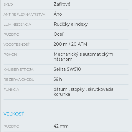
Zafírové
SKLO
Áno
ANTIREFLEXNÁ VRSTVA
Ručičky a indexy
LUMINISCENCIA
Oceľ
PUZDRO
200 m / 20 ATM
VODOTESNOSŤ
Mechanický s automatickým
POHON
náťahom
Sellita SW510
KALIBER STROJA
56 h
REZERVA CHODU
dátum , stopky , skrutkovacia
FUNKCIA
korunka
VEĽKOSŤ
42 mm
PUZDRO