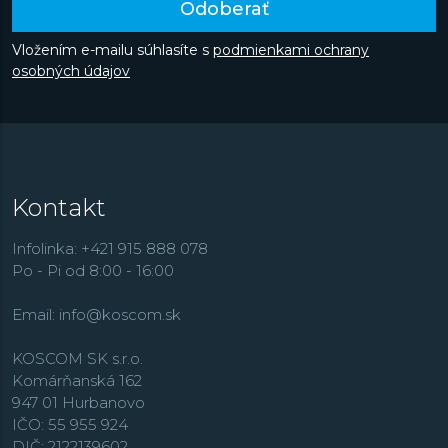
Odoberať
Vložením e-mailu súhlasíte s
podmienkami ochrany
osobných údajov
Kontakt
Infolinka: +421 915 888 078
Po - Pi od 8:00 - 16:00
Email:
info@koscom.sk
KOSCOM SK s.r.o.
Komárňanská 162
947 01 Hurbanovo
IČO: 55 955 924
DIČ: 2122139602