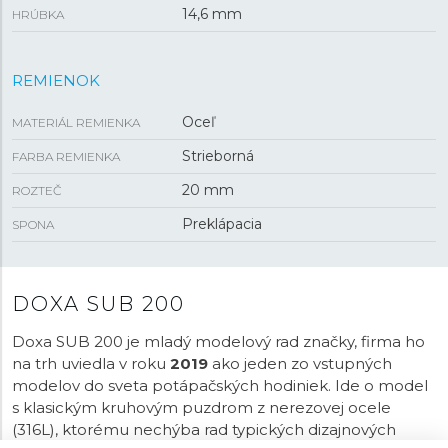
14,6 mm
HRÚBKA
REMIENOK
Oceľ
MATERIÁL REMIENKA
Strieborná
FARBA REMIENKA
20 mm
ROZTEČ
Preklápacia
SPONA
DOXA SUB 200
Doxa SUB 200 je mladý modelový rad značky, firma ho
na trh uviedla v roku
2019
ako jeden zo vstupných
modelov do sveta potápačských hodiniek. Ide o model
s klasickým kruhovým puzdrom z nerezovej ocele
(316L), ktorému nechýba rad typických dizajnových