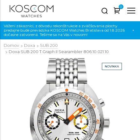
0
Vážení zákazníci, z dôvodu rekonštrukcie a zväčšovania plochy
predajne bude prevádzka KOSCOM Watches Bratislava od 1.8.2026
×
dočasne zatvorená. Tešíme sa na Vás v novom!
Domov
Doxa
SUB 200
Doxa SUB 200 T.Graph II Searambler
806.10.021.10
NOVINKA