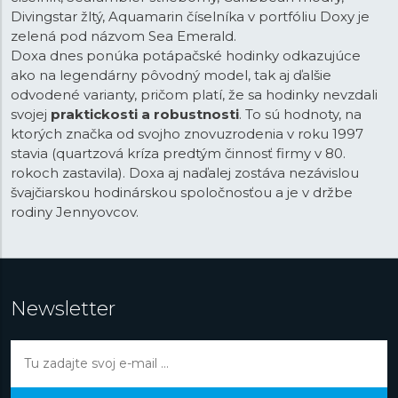
Moderná história značky Doxa je ale celkom jasne spätá
Divingstar žltý, Aquamarin číselníka v portfóliu Doxy je
s modelmi, ktoré vychádzajú z legendárneho typu
zelená pod názvom Sea Emerald.
potápačských hodiniek
SUB 300
uvedeného v roku
Doxa dnes ponúka potápačské hodinky odkazujúce
1967. Tou dobou už potápačské hodinky vyrábali aj
ako na legendárny pôvodný model, tak aj ďalšie
ďalšie značky, ale Doxa sa pri vývoji tých svojich spojí s
odvodené varianty, pričom platí, že sa hodinky nevzdali
profesionálmi a spojila s profesionálmi dovoliť širšiu
svojej
praktickosti a robustnosti
. To sú hodnoty, na
skupinku potápačov a aby pre nich mali hodinky čo
ktorých značka od svojho znovuzrodenia v roku 1997
najväčší praktický prínos. Preto hodinky, na ktorých
stavia (quartzová kríza predtým činnosť firmy v 80.
vývoji sa podieľal okrem iného aj známy Jacques-Yves
rokoch zastavila). Doxa aj naďalej zostáva nezávislou
Cousteau, dostali napríklad
stupnicu na výpočet
švajčiarskou hodinárskou spoločnosťou a je v držbe
dekompresných časov alebo originálnu oranžovú farbu
rodiny Jennyovcov.
číselníka.
Newsletter
dekompresných časov
alebo originálnu oranžovú
farbu číselníka.