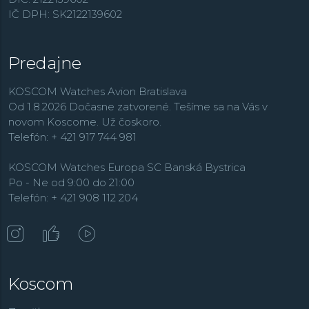
IČ DPH: SK2122139602
Predajne
KOSCOM Watches Avion Bratislava
Od 1.8.2026 Dočasne zatvorené. Tešíme sa na Vás v
novom Koscome. Už čoskoro.
Telefón: + 421 917 744 981
KOSCOM Watches Europa SC Banská Bystrica
Po - Ne od 9:00 do 21:00
Telefón: + 421 908 112 204
Koscom