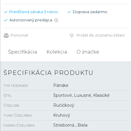
Predĺžená záruka 5 rokov
Doprava zadarmo
Autorizovaný predajca
i
Porovnať
Pridať do zoznamu želaní
Špecifikácia
Kolekcia
O značke
ŠPECIFIKÁCIA PRODUKTU
Pánske
TYP HODINIEK
Športové, Luxusné, Klasické
ŠTÝL
Ručičkový
ČÍSELNÍK
Kruhový
TVAR ČÍSELNÍKA
Strieborná , Biela
FARBA ČÍSELNÍKA