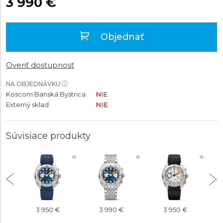
3 990 €
Objednať
Overiť dostupnosť
NA OBJEDNÁVKU
Koscom Banská Bystrica
NIE
Externý sklad
NIE
Súvisiace produkty
3 950 €
3 990 €
3 950 €