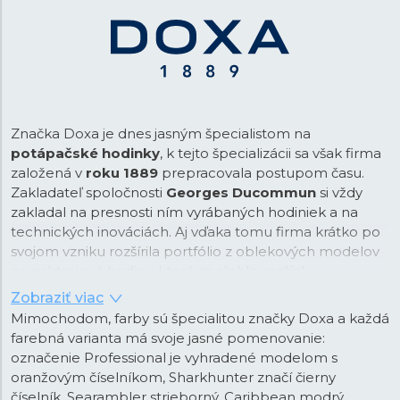
Značka Doxa je dnes jasným špecialistom na
potápačské hodinky
, k tejto špecializácii sa však firma
založená v
roku 1889
prepracovala postupom času.
Zakladateľ spoločnosti
Georges Ducommun
si vždy
zakladal na presnosti ním vyrábaných hodiniek a na
technických inováciách. Aj vďaka tomu firma krátko po
svojom vzniku rozšírila portfólio z oblekových modelov
na prístrojové hodiny, ktoré sa rýchlo rozšírili v
automobiloch, lietadlách aj lodiach. Špecialitou týchto
Zobraziť viac
hodín bol patentovaný kaliber s osemdňovou rezervou
Mimochodom, farby sú špecialitou značky Doxa a každá
náťahu. Vďaka svojej vyspelosti sa hodinky Doxa vtedy
farebná varianta má svoje jasné pomenovanie:
objavili napríklad na palubných doskách športových
označenie Professional je vyhradené modelom s
modelov značky Bugatti.
oranžovým číselníkom, Sharkhunter značí čierny
číselník, Searambler strieborný, Caribbean modrý,