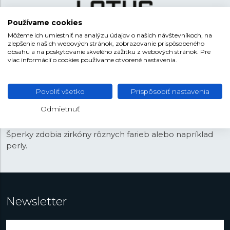
Používame cookies
Môžeme ich umiestniť na analýzu údajov o našich návštevníkoch, na
zlepšenie našich webových stránok, zobrazovanie prispôsobeného
obsahu a na poskytovanie skvelého zážitku z webových stránok. Pre
Kolekcia šperkov Lotus Silver je synonymom pre
viac informácií o cookies používame otvorené nastavenia.
eleganciu a kvalitu. Každý kus je vyrobený zo
striebra s
rýdzosťou 925/1000
, čo zaručuje nielen vysokú kvalitu,
ale aj antialergické vlastnosti. Dizajn šperkov je moderný
Povoliť všetko
Prispôsobiť nastavenia
a nadčasový, hodí sa pre akúkoľvek udalosť. Kolekcia
Odmietnuť
ponúka obľúbené motívy ako je strom života, srdce,
štvorlístok, symbol nekonečna, lístočky, hviezdy či krížiky.
Šperky zdobia zirkóny rôznych farieb alebo napríklad
perly.
Newsletter