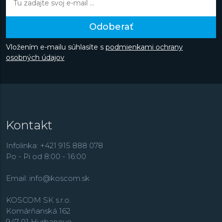
Odoberať
Vložením e-mailu súhlasíte s
podmienkami ochrany
osobných údajov
Kontakt
Infolinka: +421 915 888 078
Po - Pi od 8:00 - 16:00
Email:
info@koscom.sk
KOSCOM SK s.r.o.
Komárňanská 162
947 01 Hurbanovo