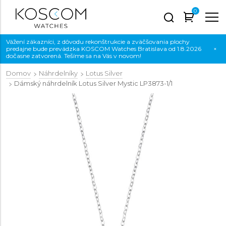
0
Vážení zákazníci, z dôvodu rekonštrukcie a zväčšovania plochy
predajne bude prevádzka KOSCOM Watches Bratislava od 1.8.2026
×
dočasne zatvorená. Tešíme sa na Vás v novom!
Domov
Náhrdelníky
Lotus Silver
Dámský náhrdelník Lotus Silver Mystic
LP3873-1/1