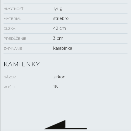
1,4 g
HMOTNOSŤ
striebro
MATERIÁL
42 cm
DĹŽKA
3 cm
PREDĹŽENIE
karabínka
ZAPÍNANIE
KAMIENKY
zirkon
NÁZOV
18
POČET