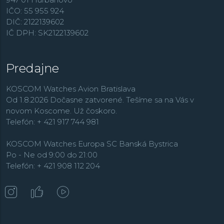
IČO: 55 955 924
DIČ: 2122139602
IČ DPH: SK2122139602
Predajne
KOSCOM Watches Avion Bratislava
Od 1.8.2026 Dočasne zatvorené. Tešíme sa na Vás v
novom Koscome. Už čoskoro.
Telefón: + 421 917 744 981
KOSCOM Watches Europa SC Banská Bystrica
Po - Ne od 9:00 do 21:00
Telefón: + 421 908 112 204