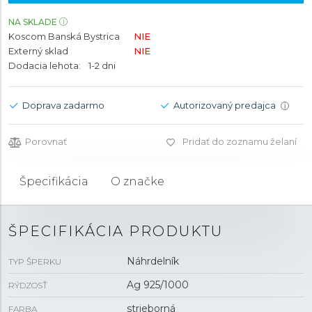
NA SKLADE
Koscom Banská Bystrica
NIE
Externý sklad
NIE
Dodacia lehota:
1-2 dni
Doprava zadarmo
Autorizovaný predajca
i
Porovnať
Pridať do zoznamu želaní
Špecifikácia
O značke
ŠPECIFIKÁCIA PRODUKTU
Náhrdelník
TYP ŠPERKU
Ag 925/1000
RÝDZOSŤ
strieborná
FARBA