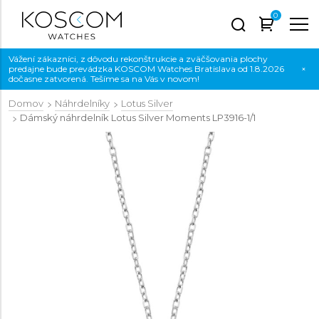
0
Vážení zákazníci, z dôvodu rekonštrukcie a zväčšovania plochy
predajne bude prevádzka KOSCOM Watches Bratislava od 1.8.2026
×
dočasne zatvorená. Tešíme sa na Vás v novom!
Domov
Náhrdelníky
Lotus Silver
Dámský náhrdelník Lotus Silver Moments
LP3916-1/1