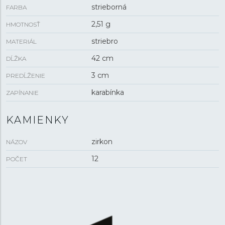
strieborná
FARBA
2,51 g
HMOTNOSŤ
striebro
MATERIÁL
42 cm
DĹŽKA
3 cm
PREDĹŽENIE
karabínka
ZAPÍNANIE
KAMIENKY
zirkon
NÁZOV
12
POČET