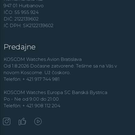
947 01 Hurbanovo
IČO: 55 955 924
DIČ: 2122139602
IČ DPH: SK2122139602
Predajne
KOSCOM Watches Avion Bratislava
Od 1.8.2026 Dočasne zatvorené. Tešíme sa na Vás v
novom Koscome. Už čoskoro.
Telefón: + 421 917 744 981
KOSCOM Watches Europa SC Banská Bystrica
Po - Ne od 9:00 do 21:00
Telefón: + 421 908 112 204