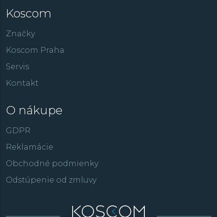
Koscom
Značky
Koscom Praha
Servis
Kontakt
O nákupe
GDPR
Reklamácie
Obchodné podmienky
Odstúpenie od zmluvy