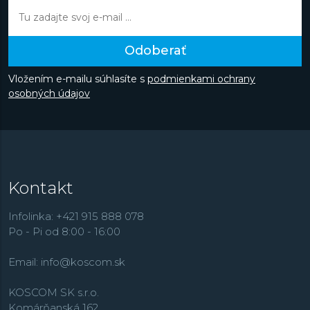
Odoberať
Vložením e-mailu súhlasíte s
podmienkami ochrany
osobných údajov
Kontakt
Infolinka: +421 915 888 078
Po - Pi od 8:00 - 16:00
Email:
info@koscom.sk
KOSCOM SK s.r.o.
Komárňanská 162