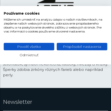
Používame cookies
Môžeme ich umiestniť na analýzu údajov o našich návštevníkoch, na
zlepšenie našich webových stránok, zobrazovanie prispôsobeného
obsahu a na poskytovanie skvelého zážitku z webových stránok. Pre
Kolekcia šperkov Lotus Silver je synonymom pre
viac informácií o cookies používame otvorené nastavenia.
eleganciu a kvalitu. Každý kus je vyrobený zo
striebra s
rýdzosťou 925/1000
, čo zaručuje nielen vysokú kvalitu,
Povoliť všetko
Prispôsobiť nastavenia
ale aj antialergické vlastnosti. Dizajn šperkov je moderný
a nadčasový, hodí sa pre akúkoľvek udalosť. Kolekcia
Odmietnuť
ponúka obľúbené motívy ako je strom života, srdce,
štvorlístok, symbol nekonečna, lístočky, hviezdy či krížiky.
Šperky zdobia zirkóny rôznych farieb alebo napríklad
perly.
Newsletter