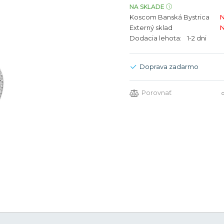
bíjateľný akumulátor
Batožina na odbavenie
Riadené GPS
NA SKLADE
Rado
Rado
Koscom Banská Bystrica
N
TAG Heu
TAG Heu
Externý sklad
N
Dodacia lehota:
1-2 dni
Všetky zn
Všetky z
Doprava zadarmo
Porovnať