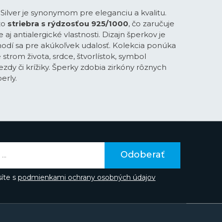
Silver je synonymom pre eleganciu a kvalitu.
zo
striebra s rýdzosťou 925/1000
, čo zaručuje
e aj antialergické vlastnosti. Dizajn šperkov je
odí sa pre akúkoľvek udalosť. Kolekcia ponúka
strom života, srdce, štvorlístok, symbol
ezdy či krížiky. Šperky zdobia zirkóny rôznych
erly.
Odoberať
íte s
podmienkami ochrany osobných údajov