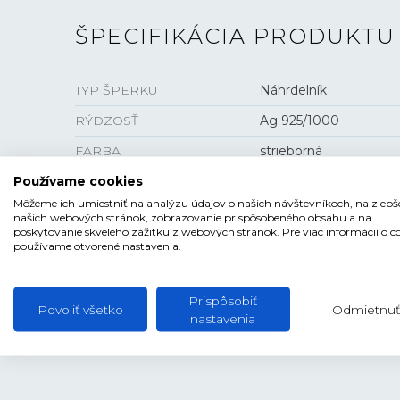
ŠPECIFIKÁCIA PRODUKTU
TYP ŠPERKU
Náhrdelník
RÝDZOSŤ
Ag 925/1000
FARBA
strieborná
HMOTNOSŤ
1,9 g
Používame cookies
Môžeme ich umiestniť na analýzu údajov o našich návštevníkoch, na zlepš
našich webových stránok, zobrazovanie prispôsobeného obsahu a na
poskytovanie skvelého zážitku z webových stránok. Pre viac informácií o c
používame otvorené nastavenia.
KAMIENKY
Prispôsobiť
NÁZOV
zirkon
Povoliť všetko
Odmietnuť
nastavenia