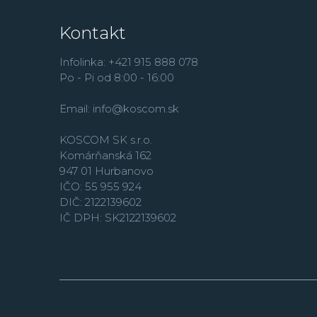
Kontakt
Infolinka: +421 915 888 078
Po - Pi od 8:00 - 16:00
Email:
info@koscom.sk
KOSCOM SK s.r.o.
Komárňanská 162
947 01 Hurbanovo
IČO: 55 955 924
DIČ: 2122139602
IČ DPH: SK2122139602