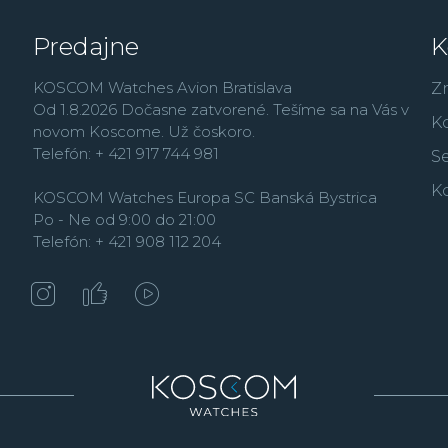
Predajne
K
KOSCOM Watches Avion Bratislava
Z
Od 1.8.2026 Dočasne zatvorené. Tešíme sa na Vás v
K
novom Koscome. Už čoskoro.
Telefón: + 421 917 744 981
Se
K
KOSCOM Watches Europa SC Banská Bystrica
Po - Ne od 9:00 do 21:00
Telefón: + 421 908 112 204