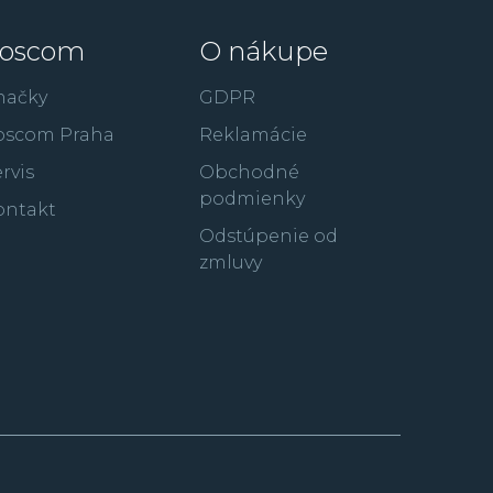
oscom
O nákupe
načky
GDPR
oscom Praha
Reklamácie
rvis
Obchodné
podmienky
ontakt
Odstúpenie od
zmluvy