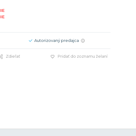
Modré
Modré
IE
er
er
Čierne
Čierne
IE
ačky
načky
Zelené
Červené
Zelené
Autorizovaný predajca
i
Perleťové
Zdieľať
Pridať do zoznamu želaní
59,9 €