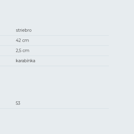
striebro
42 cm
2,5 cm
karabínka
53