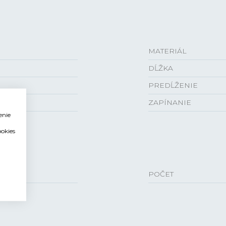
MATERIÁL
DĹŽKA
PREDĹŽENIE
ZAPÍNANIE
enie
ookies
POČET