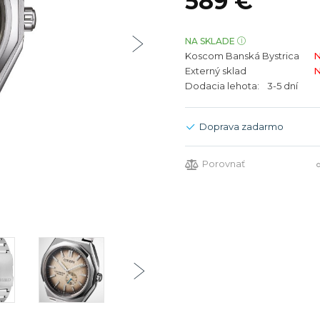
589 €
bíjateľný akumulátor
Batožina na odbavenie
Riadené GPS
Rado
Rado
TAG Heu
TAG Heu
NA SKLADE
Koscom Banská Bystrica
N
Všetky zn
Všetky z
Externý sklad
N
Dodacia lehota:
3-5 dní
Doprava zadarmo
Porovnať