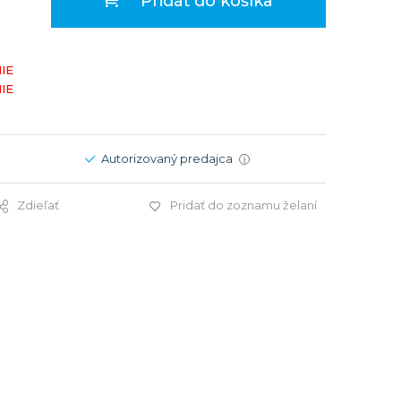
Pridať do košíka
Modré
Modré
er
er
Čierne
Čierne
IE
ačky
načky
Zelené
Červené
IE
Zelené
Perleťové
Autorizovaný predajca
i
Zdieľať
Pridať do zoznamu želaní