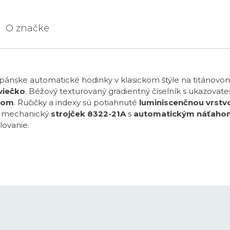
O značke
pánske automatické hodinky v klasickom štýle na titánov
viečko
. Béžový texturovaný gradientný číselník s ukazo
čkom
. Ručičky a indexy sú potiahnuté
luminiscenčnou vrstv
e mechanický
strojček 8322-21A
s
automatickým náťaho
lovanie.