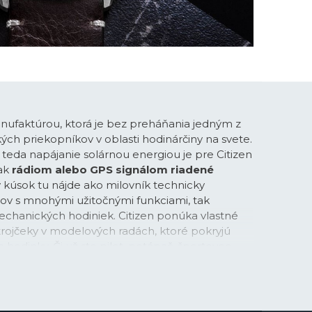
anufaktúrou, ktorá je bez preháňania jedným z
ých priekopníkov v oblasti hodinárčiny na svete.
teda napájanie solárnou energiou je pre Citizen
ak
rádiom alebo GPS signálom riadené
ý kúsok tu nájde ako milovník technicky
v s mnohými užitočnými funkciami, tak
echanických hodiniek. Citizen ponúka vlastné
trojčeky v modelových radách, ktoré pokryjú
hodinky. Či už ste pilot, potápač, športovec
antne športové hodinky na každodenné nosenie.
delu navyše získavate istotu veľmi vysokej
 perfektného pomeru medzi výkonom a cenou.