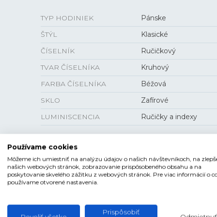
TYP HODINIEK
Pánske
ŠTÝL
Klasické
ČÍSELNÍK
Ručičkový
TVAR ČÍSELNÍKA
Kruhový
FARBA ČÍSELNÍKA
Béžová
SKLO
Zafírové
LUMINISCENCIA
Ručičky a indexy
Používame cookies
Môžeme ich umiestniť na analýzu údajov o našich návštevníkoch, na zlepš
VEĽKOSŤ
našich webových stránok, zobrazovanie prispôsobeného obsahu a na
poskytovanie skvelého zážitku z webových stránok. Pre viac informácií o c
používame otvorené nastavenia.
HRÚBKA
11 mm
PUZDRO
40,5 mm
Prispôsobiť
Povoliť všetko
Odmietnuť