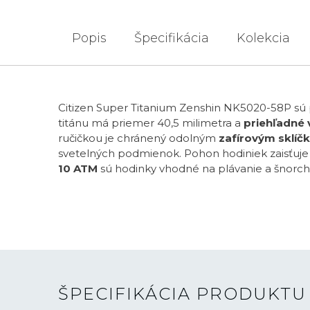
Popis
Špecifikácia
Kolekcia
Citizen Super Titanium Zenshin NK5020-58P sú 
titánu má priemer 40,5 milimetra a
priehľadné 
ručičkou je chránený odolným
zafírovým sklí
svetelných podmienok. Pohon hodiniek zaisťuj
10 ATM
sú hodinky vhodné na plávanie a šnorch
ŠPECIFIKÁCIA PRODUKTU