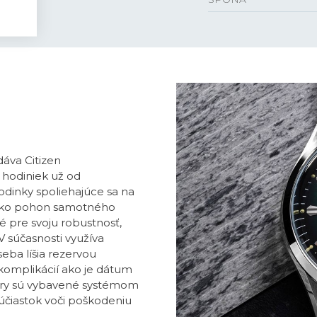
áva Citizen
 hodiniek už od
hodinky spoliehajúce sa na
i ako pohon samotného
é pre svoju robustnosť,
V súčasnosti využíva
seba líšia rezervou
 komplikácií ako je dátum
ibry sú vybavené systémom
čiastok voči poškodeniu