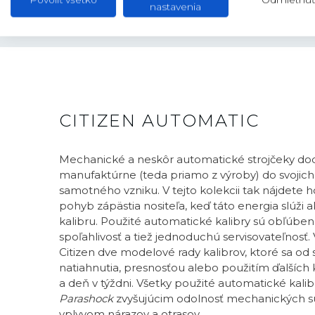
nastavenia
CITIZEN AUTOMATIC
Mechanické a neskôr automatické strojčeky dod
manufaktúrne (teda priamo z výroby) do svojich
samotného vzniku. V tejto kolekcii tak nájdete 
pohyb zápästia nositeľa, keď táto energia slúž
kalibru. Použité automatické kalibry sú obľúben
spoľahlivosť a tiež jednoduchú servisovateľnosť. 
Citizen dve modelové rady kalibrov, ktoré sa od 
natiahnutia, presnosťou alebo použitím ďalších
a deň v týždni. Všetky použité automatické kal
Parashock
zvyšujúcim odolnosť mechanických sú
vplyvom nárazov a otrasov.