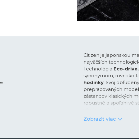
Citizen je japonskou m
najväčších technologick
Technológia
Eco-drive,
synonymom, rovnako t
hodinky
. Svoj obľúben
prepracovaných modelo
zástancov klasických m
robustné a spoľahlivé s
všetky možné nároky na 
alebo len hľadáte eleg
Zobraziť viac
Výberom akéhokoľvek mo
kvality spracovania a