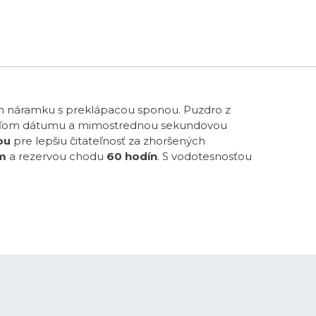
589 €
om náramku s preklápacou sponou. Puzdro z
vateľom dátumu a mimostrednou sekundovou
ou
pre lepšiu čitateľnosť za zhoršených
m
a rezervou chodu
60 hodín
. S vodotesnosťou