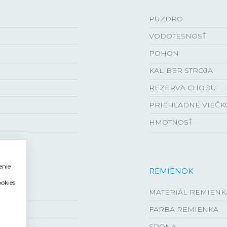
PUZDRO
VODOTESNOSŤ
POHON
KALIBER STROJA
REZERVA CHODU
PRIEHĽADNÉ VIEČK
HMOTNOSŤ
enie
REMIENOK
ookies
MATERIÁL REMIENK
FARBA REMIENKA
SPONA