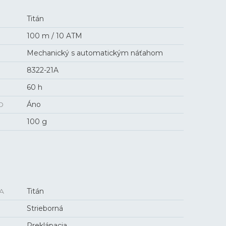
Titán
100 m / 10 ATM
Mechanický s automatickým náťahom
8322-21A
60 h
O
Áno
100 g
A
Titán
Strieborná
Preklápacia