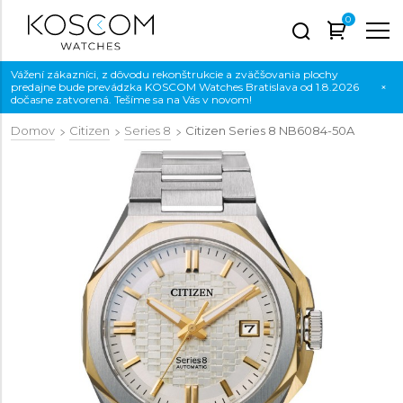
0
Vážení zákazníci, z dôvodu rekonštrukcie a zväčšovania plochy
predajne bude prevádzka KOSCOM Watches Bratislava od 1.8.2026
×
dočasne zatvorená. Tešíme sa na Vás v novom!
Domov
Citizen
Series 8
Citizen Series 8
NB6084-50A