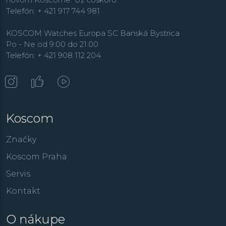
prídu všetci vyznávači aktívneho spôsobu života.
Rada
Telefón: + 421 917 744 981
Super Titanium
obsahuje i
ba hodinky s puzdrom
vyrobeným z tohto super ľahkého, odolného a
KOSCOM Watches Europa SC Banská Bystrica
patentovaného materiálu.
Po - Ne od 9:00 do 21:00
Telefón: + 421 908 112 204
Koscom
Značky
Koscom Praha
Servis
Kontakt
O nákupe