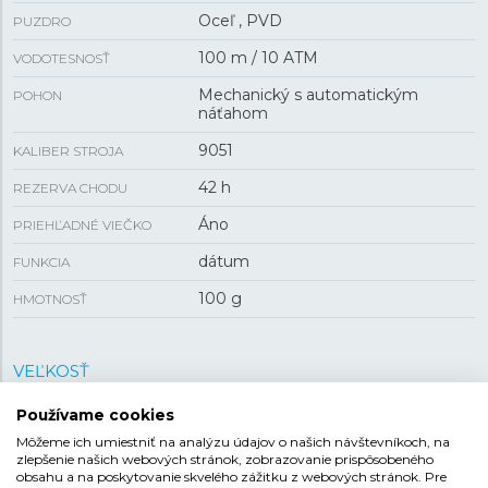
Oceľ , PVD
PUZDRO
100 m / 10 ATM
VODOTESNOSŤ
Mechanický s automatickým
POHON
náťahom
9051
KALIBER STROJA
42 h
REZERVA CHODU
Áno
PRIEHĽADNÉ VIEČKO
dátum
FUNKCIA
100 g
HMOTNOSŤ
VEĽKOSŤ
Používame cookies
39,85 mm
PUZDRO
Môžeme ich umiestniť na analýzu údajov o našich návštevníkoch, na
10,4 mm
HRÚBKA
zlepšenie našich webových stránok, zobrazovanie prispôsobeného
obsahu a na poskytovanie skvelého zážitku z webových stránok. Pre