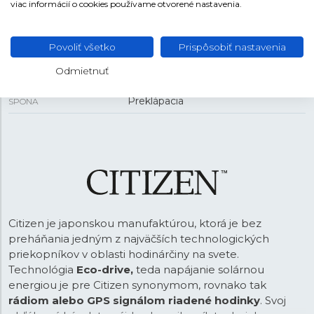
viac informácií o cookies používame otvorené nastavenia.
REMIENOK
Povoliť všetko
Prispôsobiť nastavenia
Oceľ
MATERIÁL REMIENKA
Odmietnuť
Strieborná
FARBA REMIENKA
Preklápacia
SPONA
Citizen je japonskou manufaktúrou, ktorá je bez
preháňania jedným z najväčších technologických
priekopníkov v oblasti hodinárčiny na svete.
Technológia
Eco-drive,
teda napájanie solárnou
energiou je pre Citizen synonymom, rovnako tak
rádiom alebo GPS signálom riadené hodinky
. Svoj