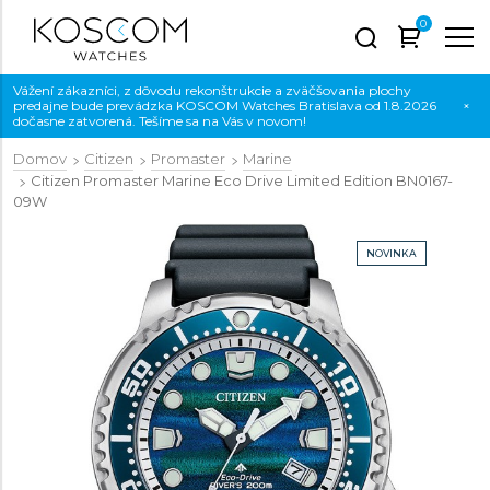
0
Vážení zákazníci, z dôvodu rekonštrukcie a zväčšovania plochy
predajne bude prevádzka KOSCOM Watches Bratislava od 1.8.2026
×
dočasne zatvorená. Tešíme sa na Vás v novom!
Domov
Citizen
Promaster
Marine
Citizen Promaster Marine Eco Drive Limited Edition
BN0167-
09W
NOVINKA