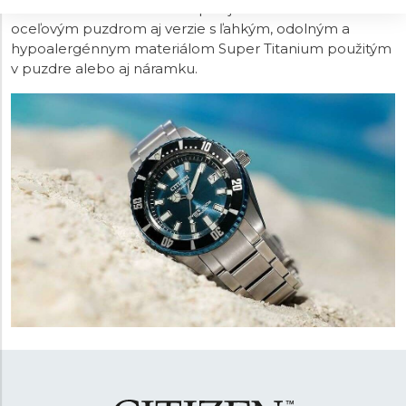
Kolekciu Promaster Sea dopĺňajú okrem hodiniek s
oceľovým puzdrom aj verzie s ľahkým, odolným a
hypoalergénnym materiálom Super Titanium použitým
v puzdre alebo aj náramku.