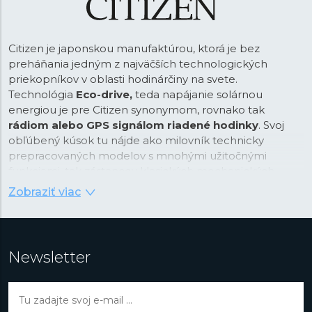
Citizen je japonskou manufaktúrou, ktorá je bez
preháňania jedným z najväčších technologických
priekopníkov v oblasti hodinárčiny na svete.
Technológia
Eco-drive,
teda napájanie solárnou
energiou je pre Citizen synonymom, rovnako tak
rádiom alebo GPS signálom riadené hodinky
. Svoj
obľúbený kúsok tu nájde ako milovník technicky
prepracovaných modelov s mnohými užitočnými
funkciami, tak zástancov klasických mechanických
hodiniek. Citizen ponúka vlastné robustné a spoľahlivé
Zobraziť viac
strojčeky v modelových radách, ktoré pokryjú všetky
možné nároky na hodinky. Či už ste pilot, potápač,
športovec alebo len hľadáte elegantne športové
hodinky na každodenné nosenie. Výberom
Newsletter
akéhokoľvek modelu navyše získavate istotu veľmi
vysokej kvality spracovania a perfektného pomeru
medzi výkonom a cenou.