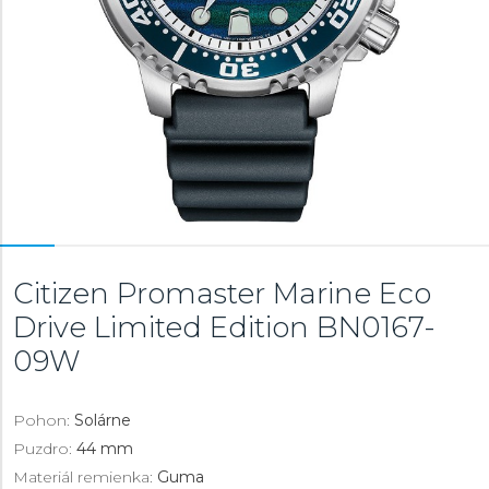
Citizen Promaster Marine Eco
Drive Limited Edition
BN0167-
09W
Pohon:
Solárne
Puzdro:
44 mm
Materiál remienka:
Guma