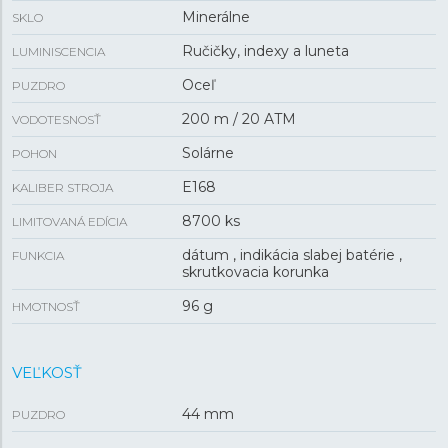
Minerálne
SKLO
Ručičky, indexy a luneta
LUMINISCENCIA
Oceľ
PUZDRO
200 m / 20 ATM
VODOTESNOSŤ
Solárne
POHON
E168
KALIBER STROJA
8700 ks
LIMITOVANÁ EDÍCIA
dátum , indikácia slabej batérie ,
FUNKCIA
skrutkovacia korunka
96 g
HMOTNOSŤ
VEĽKOSŤ
44 mm
PUZDRO