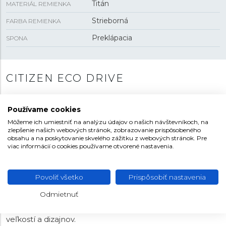
Titán
MATERIÁL REMIENKA
Strieborná
FARBA REMIENKA
Preklápacia
SPONA
CITIZEN ECO DRIVE
Hodinky vybavené technológiou Eco-Drive dokážu
využiť akýkoľvek svetelný zdroj na napájanie hodín a
Používame cookies
tým zabezpečia ich nepretržitú prevádzku bez potreby
Môžeme ich umiestniť na analýzu údajov o našich návštevníkoch, na
meniť batériu. Sú tak vždy pripravené, pretože na jedno
zlepšenie našich webových stránok, zobrazovanie prispôsobeného
obsahu a na poskytovanie skvelého zážitku z webových stránok. Pre
nabitie vydržia fungovať niekoľko mesiacov v tme.
viac informácií o cookies používame otvorené nastavenia.
Solárne panely umiestnené pod číselníkom alebo po
jeho obvode si pritom poradia s denným aj umelým
svetlom bez ohľadu na jeho intenzitu. Nevyužitú
Povoliť všetko
Prispôsobiť nastavenia
energiu navyše uložia do napájacieho článku. Pri
Odmietnuť
bežnom nosení sa tak naozaj nemusíte o nič starať. V
ponuke je mnoho variantov hodín rôznych farieb,
veľkostí a dizajnov.