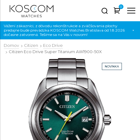
0
Vážení zákazníci, z dôvodu rekonštrukcie a zväčšovania plochy
predajne bude prevádzka KOSCOM Watches Bratislava od 1.8.2026
×
dočasne zatvorená. Tešíme sa na Vás v novom!
Domov
Citizen
Eco Drive
Citizen Eco Drive Super Titanium
AW1900-50X
NOVINKA