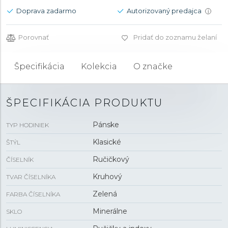
Doprava zadarmo
Autorizovaný predajca
i
Porovnať
Pridať do zoznamu želaní
Špecifikácia
Kolekcia
O značke
ŠPECIFIKÁCIA PRODUKTU
Pánske
TYP HODINIEK
Klasické
ŠTÝL
Ručičkový
ČÍSELNÍK
Kruhový
TVAR ČÍSELNÍKA
Zelená
FARBA ČÍSELNÍKA
Minerálne
SKLO