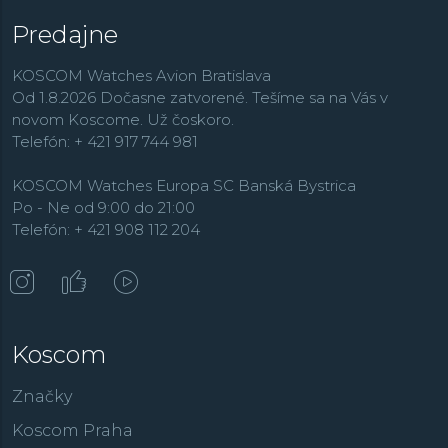
vrcholná rada
Series 8
ponúkajúce mechanické
Predajne
automatické hodinky s originálnym dizajnom a veľmi
presným a spoľahlivým kalibrom, ktorá bola ešte
KOSCOM Watches Avion Bratislava
nedávno dostupná iba pre japonský trh.
V kolekcii
Od 1.8.2026 Dočasne zatvorené. Tešíme sa na Vás v
Promaster
je
výber hodiniek najväčší a tu si na svoje
novom Koscome. Už čoskoro.
prídu všetci vyznávači aktívneho spôsobu života.
Rada
Telefón: + 421 917 744 981
Super Titanium
obsahuje i
ba hodinky s puzdrom
vyrobeným z tohto super ľahkého, odolného a
KOSCOM Watches Europa SC Banská Bystrica
patentovaného materiálu.
Po - Ne od 9:00 do 21:00
Telefón: + 421 908 112 204
Koscom
Značky
Koscom Praha