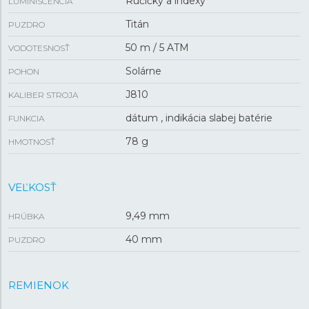
Ručičky a indexy
LUMINISCENCIA
Titán
PUZDRO
50 m / 5 ATM
VODOTESNOSŤ
Solárne
POHON
J810
KALIBER STROJA
dátum , indikácia slabej batérie
FUNKCIA
78 g
HMOTNOSŤ
VEĽKOSŤ
9,49 mm
HRÚBKA
40 mm
PUZDRO
REMIENOK