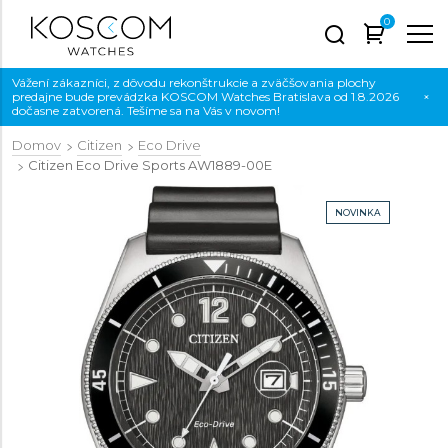
0
Vážení zákazníci, z dôvodu rekonštrukcie a zväčšovania plochy
predajne bude prevádzka KOSCOM Watches Bratislava od 1.8.2026
×
dočasne zatvorená. Tešíme sa na Vás v novom!
Domov
Citizen
Eco Drive
Citizen Eco Drive Sports
AW1889-00E
NOVINKA