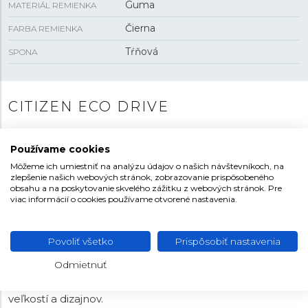
Guma
MATERIÁL REMIENKA
Čierna
FARBA REMIENKA
Tŕňová
SPONA
CITIZEN ECO DRIVE
Hodinky vybavené technológiou Eco-Drive dokážu
využiť akýkoľvek svetelný zdroj na napájanie hodín a
Používame cookies
tým zabezpečia ich nepretržitú prevádzku bez potreby
Môžeme ich umiestniť na analýzu údajov o našich návštevníkoch, na
meniť batériu. Sú tak vždy pripravené, pretože na jedno
zlepšenie našich webových stránok, zobrazovanie prispôsobeného
obsahu a na poskytovanie skvelého zážitku z webových stránok. Pre
nabitie vydržia fungovať niekoľko mesiacov v tme.
viac informácií o cookies používame otvorené nastavenia.
Solárne panely umiestnené pod číselníkom alebo po
jeho obvode si pritom poradia s denným aj umelým
svetlom bez ohľadu na jeho intenzitu. Nevyužitú
Povoliť všetko
Prispôsobiť nastavenia
energiu navyše uložia do napájacieho článku. Pri
Odmietnuť
bežnom nosení sa tak naozaj nemusíte o nič starať. V
ponuke je mnoho variantov hodín rôznych farieb,
veľkostí a dizajnov.