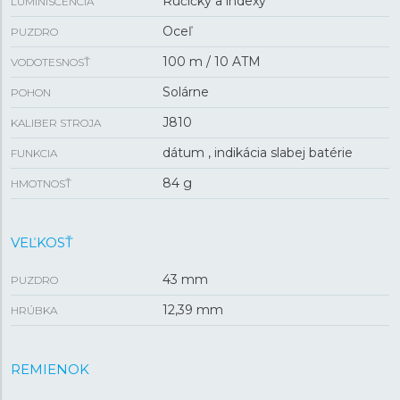
Ručičky a indexy
LUMINISCENCIA
Oceľ
PUZDRO
100 m / 10 ATM
VODOTESNOSŤ
Solárne
POHON
J810
KALIBER STROJA
dátum , indikácia slabej batérie
FUNKCIA
84 g
HMOTNOSŤ
VEĽKOSŤ
43 mm
PUZDRO
12,39 mm
HRÚBKA
REMIENOK