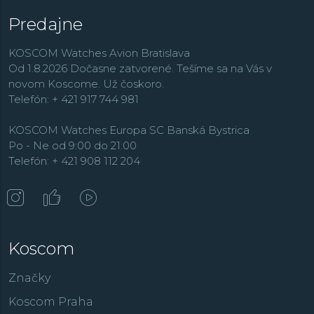
vrcholná rada
Series 8
ponúkajúce mechanické
Predajne
automatické hodinky s originálnym dizajnom a veľmi
presným a spoľahlivým kalibrom, ktorá bola ešte
KOSCOM Watches Avion Bratislava
nedávno dostupná iba pre japonský trh.
V kolekcii
Od 1.8.2026 Dočasne zatvorené. Tešíme sa na Vás v
Promaster
je
výber hodiniek najväčší a tu si na svoje
novom Koscome. Už čoskoro.
prídu všetci vyznávači aktívneho spôsobu života.
Rada
Telefón: + 421 917 744 981
Super Titanium
obsahuje i
ba hodinky s puzdrom
vyrobeným z tohto super ľahkého, odolného a
KOSCOM Watches Europa SC Banská Bystrica
patentovaného materiálu.
Po - Ne od 9:00 do 21:00
Telefón: + 421 908 112 204
Koscom
Značky
Koscom Praha