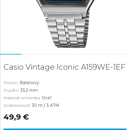
Casio Vintage Iconic
A159WE-1EF
Pohon:
Batériový
Puzdro:
33,2 mm
Materiál remienka:
Oceľ
Vodotesnosť:
30 m / 3 ATM
49,9 €