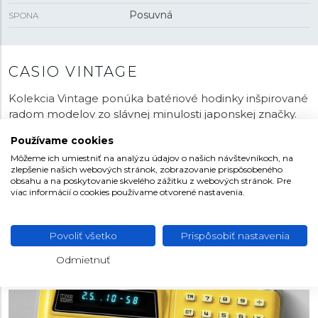
Posuvná
SPONA
CASIO VINTAGE
Kolekcia Vintage ponúka batériové hodinky inšpirované
radom modelov zo slávnej minulosti japonskej značky.
Radi by ste hodinky s
kalkulačkou
? Práve v kolekcii
Používame cookies
Vintage je možné objaviť hodinky s touto nezvyčajnou
Môžeme ich umiestniť na analýzu údajov o našich návštevníkoch, na
funkciou. Je k dispozícii mnoho ďalších kúskov s retro
zlepšenie našich webových stránok, zobrazovanie prispôsobeného
vzhľadom, prevažne s digitálnym číselníkom, ale
obsahu a na poskytovanie skvelého zážitku z webových stránok. Pre
niekedy aj kombinovaným s ručičkami. Niektoré modely
viac informácií o cookies používame otvorené nastavenia.
svojim tvarom a poňatím odkazujú na vôbec prvé
hodinky značky Casio - typ
Casiotron
. Je možné
Povoliť všetko
Prispôsobiť nastavenia
vyberať z niekoľkých materiálov a farebných prevedení,
v ktorých Casio jednotlivé modely inšpirované
Odmietnuť
minulosťou ponúka.