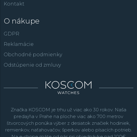
Kontakt
O nákupe
GDPR
Reklamácie
Obchodné podmienky
Odstúpenie od zmluvy
Značka KOSCOM je trhu už viac ako 30 rokov. Naša
predajňa v Prahe na ploche viac ako 700 metrov
štvorcových ponúka výber z desiatok značiek hodiniek,
remienkov, naťahovačov, šperkov alebo písacích potrieb.
Na e-shope máte od nás pri objednávke nad 100€