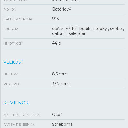
Batériový
POHON
593
KALIBER STROJA
deň v týždni , budík , stopky , svetlo ,
FUNKCIA
dátum , kalendár
44 g
HMOTNOSŤ
VEĽKOSŤ
8,5 mm
HRÚBKA
33,2 mm
PUZDRO
REMIENOK
Oceľ
MATERIÁL REMIENKA
Strieborná
FARBA REMIENKA