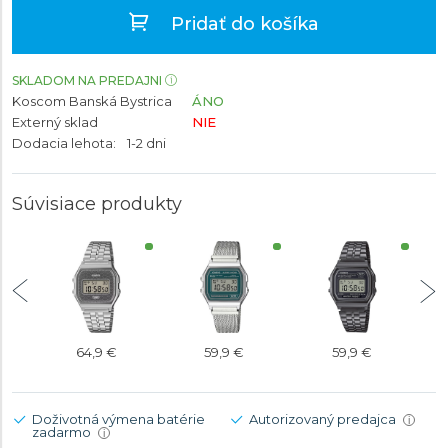
Pridať do košíka
SKLADOM NA PREDAJNI
Koscom Banská Bystrica
ÁNO
Externý sklad
NIE
Dodacia lehota:
1-2 dni
Súvisiace produkty
64,9 €
59,9 €
59,9 €
Doživotná výmena batérie
Autorizovaný predajca
i
zadarmo
i