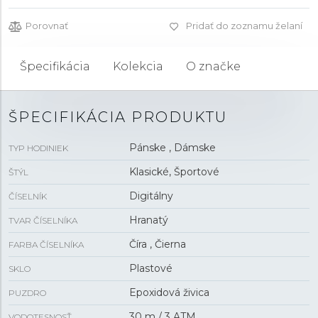
Porovnať
Pridať do zoznamu želaní
Špecifikácia
Kolekcia
O značke
ŠPECIFIKÁCIA PRODUKTU
Pánske , Dámske
TYP HODINIEK
Klasické, Športové
ŠTÝL
Digitálny
ČÍSELNÍK
Hranatý
TVAR ČÍSELNÍKA
Číra , Čierna
FARBA ČÍSELNÍKA
Plastové
SKLO
Epoxidová živica
PUZDRO
30 m / 3 ATM
VODOTESNOSŤ