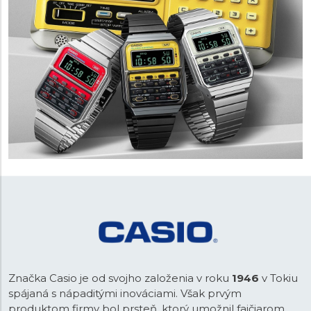
Značka Casio je od svojho založenia v roku
1946
v Tokiu
spájaná s nápaditými inováciami. Však prvým
produktom firmy bol prsteň, ktorý umožnil fajčiarom