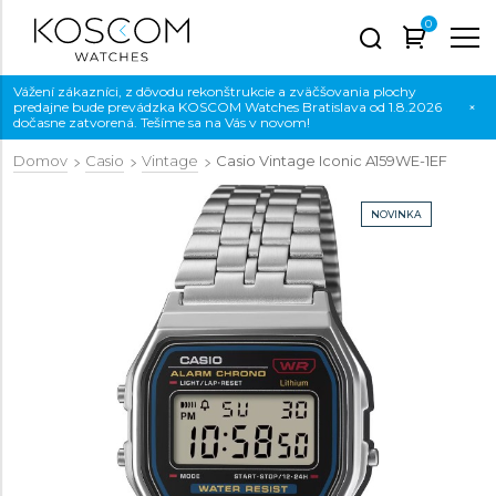
0
Vážení zákazníci, z dôvodu rekonštrukcie a zväčšovania plochy
predajne bude prevádzka KOSCOM Watches Bratislava od 1.8.2026
×
dočasne zatvorená. Tešíme sa na Vás v novom!
Domov
Casio
Vintage
Casio Vintage Iconic
A159WE-1EF
NOVINKA