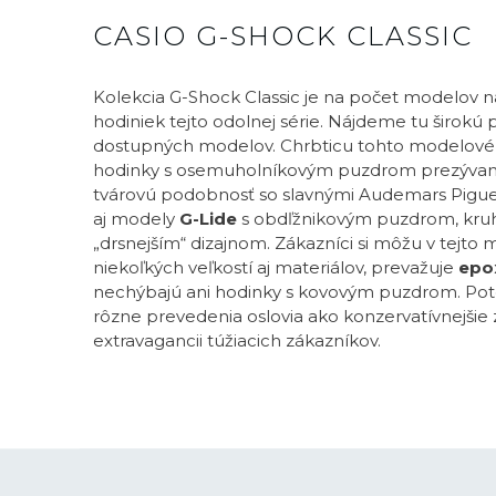
CASIO G-SHOCK CLASSIC
Kolekcia G-Shock Classic je na počet modelov 
hodiniek tejto odolnej série. Nájdeme tu širok
dostupných modelov. Chrbticu tohto modelové
hodinky s osemuholníkovým puzdrom prezývan
tvárovú podobnosť so slavnými Audemars Pigue
aj modely
G-Lide
s obdľžnikovým puzdrom, kr
„drsnejším“ dizajnom. Zákazníci si môžu v tejto 
niekoľkých veľkostí aj materiálov, prevažuje
epox
nechýbajú ani hodinky s kovovým puzdrom. Poteš
rôzne prevedenia oslovia ako konzervatívnejšie 
extravagancii túžiacich zákazníkov.