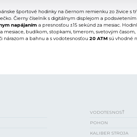
ánske športové hodinky na čiernom remienku zo živice s t
iečko. Čierny číselník s digitálnym displejom a podsvieten
rnym napájaním
a presnosťou ±15 sekúnd za mesiac. Hodin
 a mesiace, budíkom, stopkami, timerom, svetovým časom, 
či nárazom a bahnu a s vodotesnosťou
20 ATM
sú vhodné n
VODOTESNOSŤ
POHON
KALIBER STROJA