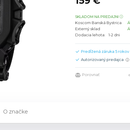
159 €
bíjateľný akumulátor
Batožina na odbavenie
Riadené GPS
Rado
Rado
TAG Heu
TAG Heu
SKLADOM NA PREDAJNI
Koscom Banská Bystrica
Všetky zn
Všetky z
Externý sklad
Dodacia lehota:
1-2 dni
Predĺžená záruka 5 rokov
Autorizovaný predajca
i
Porovnať
O značke