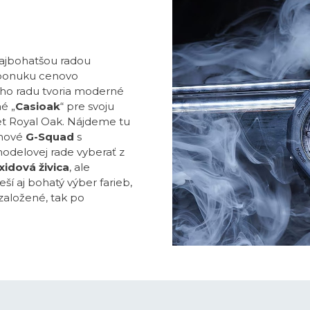
najbohatšou radou
ú ponuku cenovo
ho radu tvoria moderné
é „
Casioak
“ pre svoju
t Royal Oak. Nájdeme tu
uhové
G-Squad
s
modelovej rade vyberať z
idová živica
, ale
í aj bohatý výber farieb,
založené, tak po