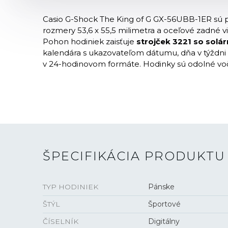
Casio G-Shock The King of G GX-56UBB-1ER sú p
rozmery 53,6 x 55,5 milimetra a oceľové zadné v
Pohon hodiniek zaisťuje
strojček 3221 so solá
kalendára s ukazovateľom dátumu, dňa v týždni
v 24-hodinovom formáte. Hodinky sú odolné vo
ŠPECIFIKÁCIA PRODUKTU
TYP HODINIEK
Pánske
ŠTÝL
Športové
ČÍSELNÍK
Digitálny