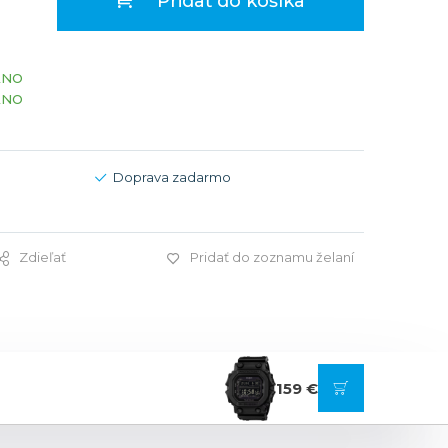
Pridať do košíka
Modré
Modré
er
er
Čierne
Čierne
ÁNO
ačky
načky
Zelené
Červené
ÁNO
Zelené
Perleťové
Doprava zadarmo
Zdieľať
Pridať do zoznamu želaní
159 €