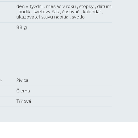
deň v týždni , mesiac v roku , stopky , dátum
, budík , svetový čas , časovač , kalendár ,
ukazovateľ stavu nabitia , svetlo
88 g
A
Živica
Čierna
Tŕňová