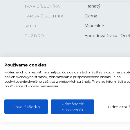
TVAR ČÍSELNÍKA
Hranatý
FARBA ČÍSELNÍKA
Čierna
SKLO
Minerálne
PUZDRO
Epoxidová živica , Oce
VEĽKOSŤ
Používame cookies
Môžeme ich umiestniť na analýzu údajov o našich návštevníkoch, na zlepš
HRÚBKA
17,5 mm
našich webových stránok, zobrazovanie prispôsobeného obsahu a na
poskytovanie skvelého zážitku z webových stránok. Pre viac informácií o c
PUZDRO
53,6 mm
používame otvorené nastavenia.
Prispôsobiť
Povoliť všetko
Odmietnuť
nastavenia