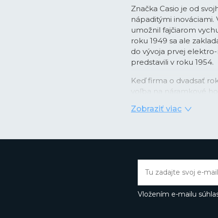
Značka Casio je od svoj
nápaditými inováciami.
umožnil fajčiarom vychu
roku 1949 sa ale zaklada
do vývoja prvej elektro
predstavili v roku 1954.
Keď firma o dvadsať rok
voľba na náramkové hod
podobe nástupu quartzo
Zobraziť viac
digitálnym zobrazením ča
kombinácii videla prílež
integrovaných obvodov 
prvé hodinky
Casiotro
kalendárom, ktorý správ
mesiacoch. Rýchlo potom
ako večný kalendár so s
svetový čas a ďalšie. Ino
Vložením e-mailu súhlas
prvýkrát použilo pre tel
skutočne nárazu odoln