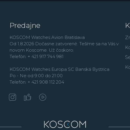
Práve rad G-Shock dnes 
ďalším patria zmenše
množstvo analógových
Predajne
K
modely
Edifice
, outdo
rad
Vintage
,
alebo rád
KOSCOM Watches Avion Bratislava
Z
Od 1.8.2026 Dočasne zatvorené. Tešíme sa na Vás v
K
novom Koscome. Už čoskoro.
Telefón: + 421 917 744 981
Se
K
KOSCOM Watches Europa SC Banská Bystrica
Po - Ne od 9:00 do 21:00
Telefón: + 421 908 112 204