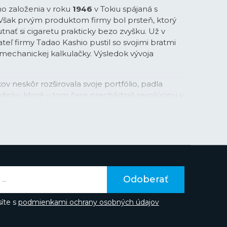
ho založenia v roku
1946
v Tokiu spájaná s
 Však prvým produktom firmy bol prsteň, ktorý
tnať si cigaretu prakticky bezo zvyšku. Už v
teľ firmy Tadao Kashio pustil so svojimi bratmi
-mechanickej kalkulačky. Výsledok vývoja
ov neskôr rozširovala svoje portfólio, padla
inky, ktoré v tom čase prechádzali revolúciou v
vej technológie. Práva na tú v kombinácii s
su Casio najprv stavilo. Firma v tejto
itosť na využitie svojej pokročilej technológie
vyvinutej práve pre kalkulačky. Vďaka tomu boli
n
taktiež prvými hodinkami s automatickým
ne nastavoval dátum v kratších a dlhších
 hodinky Casio dostali ďalšie pokročilé funkcie
Odoberať
právnou funkciou pre priestupné roky, stopky,
vácie ale prichádzali aj v ďalších oblastiach: Casio
íte s
podmienkami ochrany osobných údajov
o hodiniek plast, v roku 1983 firma uviedla prvú
é hodinky
G-Shock
.