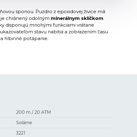
ŕňovou sponou. Puzdro z epoxidovej živice má
ím je chránený odolným
minerálnym
sklíčkom
.
ky disponujú mnohými funkciami vrátane
ukazovateľom stavu nabitia a zobrazením času
a hlbinné potápanie.
200 m / 20 ATM
Solárne
3221