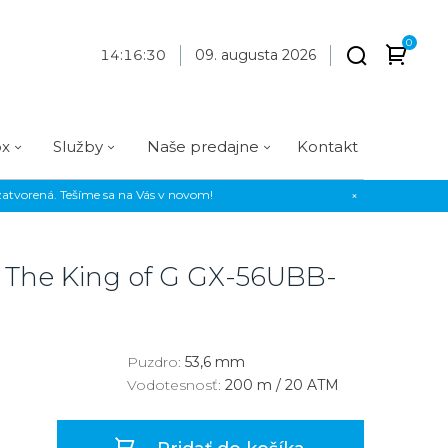
0
14
:
16
:
30
09. augusta 2026
ox
Služby
Naše predajne
Kontakt
atvorená. Tešíme sa na Vás v novom!
×
Praha
Prevedenie
Prevedenie
Osadenie
Materiál
Materiál
erky
Analógové
Analógové
Diamanty
Oceľ
Oceľ
 The King of G
GX-56UBB-
EE
Digitálne
Digitálne
Kamienky
Titán
Titán
us Style
Okrúhle
Okrúhle
Keramika
Keramika
us Silver
Hranaté
Hranaté
Karbón
Zlato
Puzdro:
53,6 mm
Vodotesnosť:
200 m / 20 ATM
Zlaté
Zlaté
Zlato
Strieborné
Strieborné
Bronz