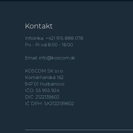
Kontakt
Infolinka: +421 915 888 078
Po - Pi od 8:00 - 16:00
Email:
info@koscom.sk
KOSCOM SK s.r.o.
Komárňanská 162
947 01 Hurbanovo
IČO: 55 955 924
DIČ: 2122139602
IČ DPH: SK2122139602