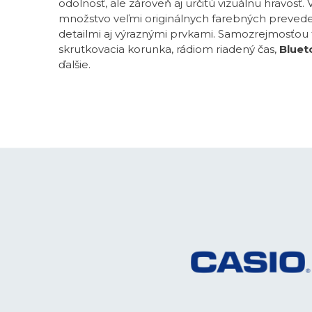
odolnosť, ale zároveň aj určitú vizuálnu hravosť
množstvo veľmi originálnych farebných preved
detailmi aj výraznými prvkami. Samozrejmosťou 
skrutkovacia korunka, rádiom riadený čas,
Bluet
ďalšie.