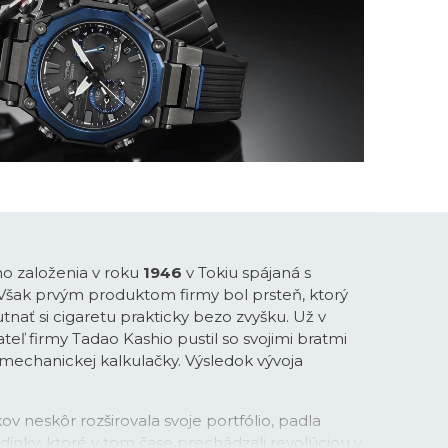
ho založenia v roku
1946
v Tokiu spájaná s
 Však prvým produktom firmy bol prsteň, ktorý
tnať si cigaretu prakticky bezo zvyšku. Už v
teľ firmy Tadao Kashio pustil so svojimi bratmi
-mechanickej kalkulačky. Výsledok vývoja
ov neskôr rozširovala svoje portfólio, padla
inky, ktoré v tom čase prechádzali revolúciou v