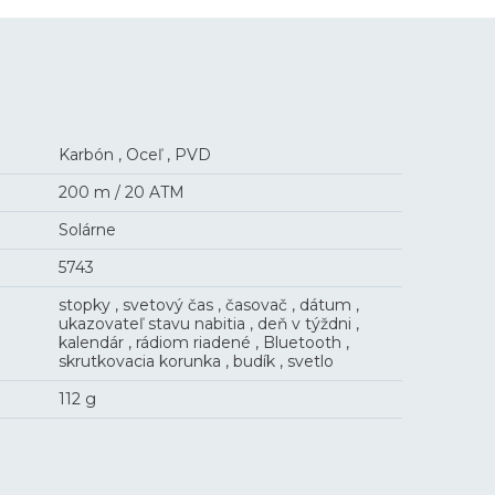
Karbón , Oceľ , PVD
200 m / 20 ATM
Solárne
5743
stopky , svetový čas , časovač , dátum ,
ukazovateľ stavu nabitia , deň v týždni ,
kalendár , rádiom riadené , Bluetooth ,
skrutkovacia korunka , budík , svetlo
112 g