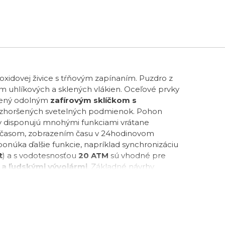
1 350 €
idovej živice s tŕňovým zapínaním. Puzdro z
ím uhlíkových a sklených vlákien. Oceľové prvky
ánený odolným
zafírovým sklíčkom s
a zhoršených svetelných podmienok. Pohon
y disponujú mnohými funkciami vrátane
m časom, zobrazením času v 24hodinovom
núka ďalšie funkcie, napríklad synchronizáciu
t
) a s vodotesnosťou
20 ATM
sú vhodné pre
 a ľudskými vývojármi
.
Základné návrhy
vaného 3D prototypu, ktorý bol následne ďalej