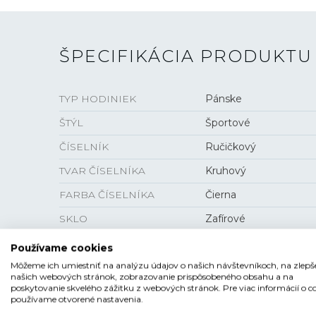
ŠPECIFIKÁCIA PRODUKTU
TYP HODINIEK
Pánske
ŠTÝL
Športové
ČÍSELNÍK
Ručičkový
TVAR ČÍSELNÍKA
Kruhový
FARBA ČÍSELNÍKA
Čierna
SKLO
Zafírové
ANTIREFLEXNÁ VRSTVA
Áno
Používame cookies
Môžeme ich umiestniť na analýzu údajov o našich návštevníkoch, na zlepš
LUMINISCENCIA
Ručičky a indexy
našich webových stránok, zobrazovanie prispôsobeného obsahu a na
poskytovanie skvelého zážitku z webových stránok. Pre viac informácií o c
používame otvorené nastavenia.