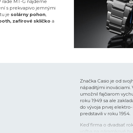
. V rade MT-G nájdeme
ení s prekvapivo jemnými
tu je
solárny pohon
,
ooth, zafírové sklíčko
a
Značka Casio je od svoj
nápaditými inováciami.
umožnil fajčiarom vychu
roku 1949 sa ale zaklada
do vývoja prvej elektro
predstavili v roku 1954.
Keď firma o dvadsať rok
voľba na náramkové hod