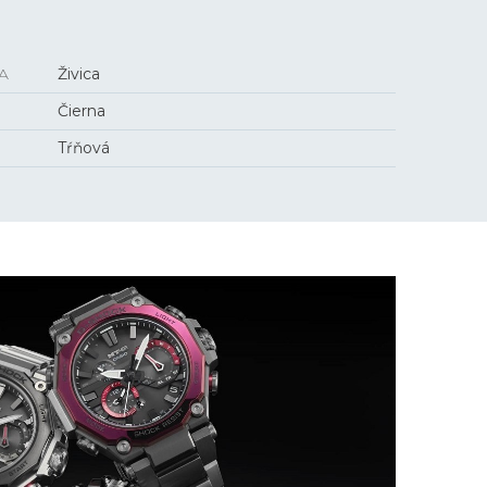
A
Živica
Čierna
Tŕňová