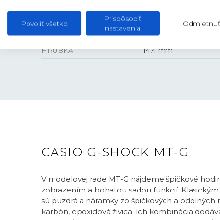
VEĽKOSŤ
Prispôsobiť
Povoliť všetko
Odmietnuť
nastavenia
PUZDRO
45,3 mm
HRÚBKA
14,4 mm
CASIO G-SHOCK MT-G
V modelovej rade MT-G nájdeme špičkové hodi
zobrazením a bohatou sadou funkcií. Klasick
sú puzdrá a náramky zo špičkových a odolných m
karbón, epoxidová živica. Ich kombinácia dodáv