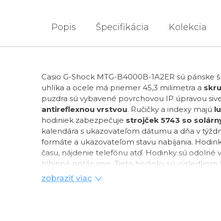
Popis
Špecifikácia
Kolekcia
Casio G-Shock MTG-B4000B-1A2ER sú pánske špo
uhlíka a ocele má priemer 45,3 milimetra a
skr
puzdra sú vybavené povrchovou IP úpravou sive
antireflexnou vrstvou
. Ručičky a indexy majú
l
hodiniek zabezpečuje
strojček 5743 so solár
kalendára s ukazovateľom dátumu a dňa v týžd
formáte a ukazovateľom stavu nabíjania. Hodin
času, nájdenie telefónu atď. Hodinky sú odolné 
hlbinné potápanie.
Tieto hodinky sú výsledko
vytvorené dizajnérmi boli analyzované a simulo
zobraziť viac
zdokonalený ľudskou rukou, aby sa dosiahol orga