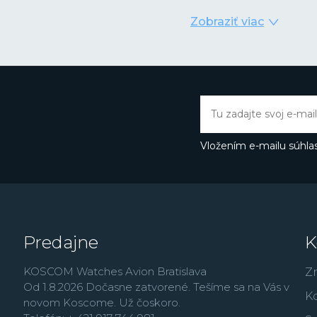
podobe nástupu quartzo
Zobraziť viac
digitálnym zobrazením ča
kombinácii videla prílež
integrovaných obvodov 
prvé hodinky
Casiotro
kalendárom, ktorý správ
mesiacoch. Rýchlo potom
ako večný kalendár so s
svetový čas a ďalšie. Ino
Vložením e-mailu súhlas
prvýkrát použilo pre tel
skutočne nárazu odoln
Práve rad G-Shock dnes 
ďalším patria zmenše
množstvo analógových
Predajne
K
modely
Edifice
, outdo
rad
Vintage
,
alebo rád
KOSCOM Watches Avion Bratislava
Z
Od 1.8.2026 Dočasne zatvorené. Tešíme sa na Vás v
K
novom Koscome. Už čoskoro.