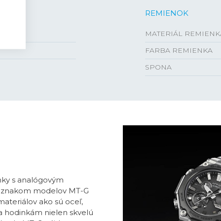
REMIENOK
MATERIÁL REMIENK
FARBA REMIENKA
SPONA
nky s analógovým
ým znakom modelov MT-G
ateriálov ako sú oceľ,
a hodinkám nielen skvelú