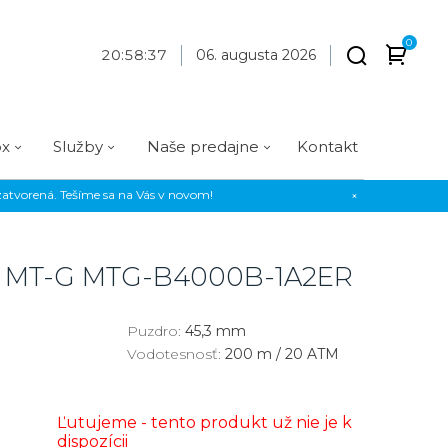
0
20
:
58
:
38
06. augusta 2026
ox
Služby
Naše predajne
Kontakt
atvorená. Tešíme sa na Vás v novom!
×
Praha
Prevedenie
Prevedenie
Osadenie
Materiál
Materiál
erky
Analógové
Analógové
Diamanty
Oceľ
Oceľ
k MT-G
MTG-B4000B-1A2ER
EE
Digitálne
Digitálne
Kamienky
Titán
Titán
us Style
Okrúhle
Okrúhle
Keramika
Keramika
Puzdro:
45,3 mm
Vodotesnosť:
200 m / 20 ATM
us Silver
Hranaté
Hranaté
Karbón
Zlato
Zlaté
Zlaté
Zlato
Ľutujeme - tento produkt už nie je k
Strieborné
Strieborné
Bronz
dispozícii