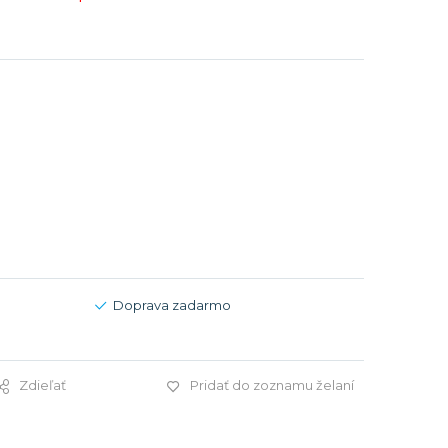
Modré
Modré
er
er
Čierne
Čierne
ačky
načky
Zelené
Červené
Zelené
Perleťové
Doprava zadarmo
Zdieľať
Pridať do zoznamu želaní