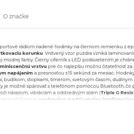
O značke
rtové rádiom riadené hodinky na čiernom remienku z epox
utkovaciu korunku
. Vrstvený vzor puzdra vzniká laminovan
j-modrej farby. Čierny ciferník s LED podsvietením je chr
uminiscenčnú vrstvu
pre čo najlepšiu možnú čitateľnosť z
nym napájaním
a presnosťou ±15 sekúnd za mesiac. Hodink
ni, budíkom, stopkami, timerom, svetovým časom, duálny
ky je možné spárovať s telefónom pomocou Bluetooth, čo po
voči nárazom, vibráciám a odstredivým silám (
Triple G Resis
m bezproblémovej
spolupráce medzi umelou inteligenciou
vané umelou inteligenciou za účelom vytvorenia optimalizo
nický celok funkčnej krásy.