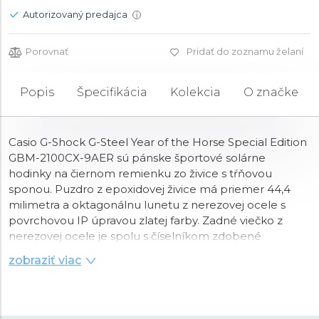
Autorizovaný predajca
i
Porovnať
Pridať do zoznamu želaní
Popis
Špecifikácia
Kolekcia
O značke
Casio G-Shock G-Steel Year of the Horse Special Edition
GBM-2100CX-9AER sú pánske športové solárne
hodinky na čiernom remienku zo živice s tŕňovou
sponou. Puzdro z epoxidovej živice má priemer 44,4
milimetra a oktagonálnu lunetu z nerezovej ocele s
povrchovou IP úpravou zlatej farby. Zadné viečko z
nerezovej ocele je spolu s číselníkom zdobené
motívom koňa, pretože sa jedná o špeciálnu edíciu
zobraziť viac
vydanú pri príležitosti roka Koňa podľa čínskeho
horoskopu. Čierny číselník s digitálnym displejom a LED
podsvietením je chránený odolným
minerálnym
sklíčkom
. Pohon hodiniek zaisťuje strojček 5729
so