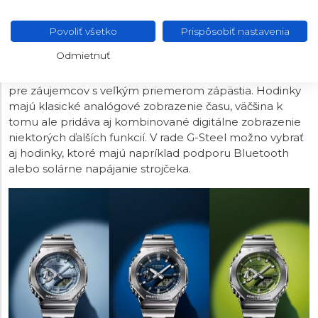
CASIO G-SHOCK G-STEEL
Pod označením G-Steel nájdeme odolné modely s
Povoliť všetko
Prispôsobiť nastavenia
kruhovým oceľovým puzdrom a bohatou ponukou
Odmietnuť
funkcií. Typická je tu veľkosť puzdra zhruba od 50
milimetrov vyššie, čo tieto modely určuje predovšetkým
pre záujemcov s veľkým priemerom zápästia. Hodinky
majú klasické analógové zobrazenie času, väčšina k
tomu ale pridáva aj kombinované digitálne zobrazenie
niektorých ďalších funkcií. V rade G-Steel možno vybrať
aj hodinky, ktoré majú napríklad podporu Bluetooth
alebo solárne napájanie strojčeka.