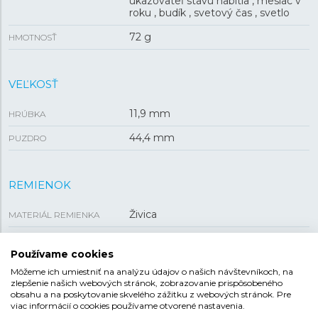
ukazovateľ stavu nabitia , mesiac v
roku , budík , svetový čas , svetlo
72 g
HMOTNOSŤ
VEĽKOSŤ
11,9 mm
HRÚBKA
44,4 mm
PUZDRO
REMIENOK
Živica
MATERIÁL REMIENKA
Čierna
FARBA REMIENKA
Používame cookies
Tŕňová
SPONA
Môžeme ich umiestniť na analýzu údajov o našich návštevníkoch, na
zlepšenie našich webových stránok, zobrazovanie prispôsobeného
obsahu a na poskytovanie skvelého zážitku z webových stránok. Pre
viac informácií o cookies používame otvorené nastavenia.