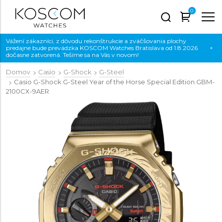
0
Vážení zákazníci, z dôvodu rekonštrukcie a zväčšovania plochy
predajne bude prevádzka KOSCOM Watches Bratislava od 1.8.2026
×
dočasne zatvorená. Tešíme sa na Vás v novom!
Domov
Casio
G-Shock
G-Steel
Casio G-Shock G-Steel Year of the Horse Special Edition
GBM-
2100CX-9AER