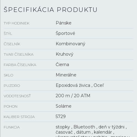
solárnym napájaním Tough Solar
a presnosťou ±15
ŠPECIFIKÁCIA PRODUKTU
sekúnd za mesiac. Hodinky disponujú mnohými
funkciami vrátane kalendára s ukazovateľom dátumu,
Pánske
TYP HODINIEK
dňa v týždni a mesiaca, budíkom, stopkami, timerom,
svetovým časom, ukazovateľom stavu nabitia a
Športové
ŠTÝL
zobrazením času v 24-hodinovom formáte. Hodinky je
Kombinovaný
ČÍSELNÍK
možné spárovať s telefónom pomocou
Bluetooth
, čo
ponúka ďalšie funkcie, napríklad synchronizáciu času,
Kruhový
TVAR ČÍSELNÍKA
nájdenie telefónu a pod. Hodinky sú odolné voči
Čierna
nárazom a s vodotesnosťou
FARBA ČÍSELNÍKA
20 ATM
sú vhodné pre
hlbinné potápanie.
Minerálne
SKLO
Epoxidová živica , Oceľ
PUZDRO
200 m / 20 ATM
VODOTESNOSŤ
Solárne
POHON
5729
KALIBER STROJA
stopky , Bluetooth , deň v týždni ,
FUNKCIA
časovač , dátum , kalendár ,