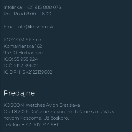
modelov
Casio Collection
, športovo zamerané modely
Edifice
, outdoorové
Pro Trek
, dámske hodinky
Sheen
,
Infolinka: +421 915 888 078
retro rad
Vintage
,
alebo rádiom riadené modely
Wave
Po - Pi od 8:00 - 16:00
Ceptor
.
Email:
info@koscom.sk
KOSCOM SK s.r.o.
Komárňanská 162
947 01 Hurbanovo
IČO: 55 955 924
DIČ: 2122139602
IČ DPH: SK2122139602
Predajne
KOSCOM Watches Avion Bratislava
Od 1.8.2026 Dočasne zatvorené. Tešíme sa na Vás v
novom Koscome. Už čoskoro.
Telefón: + 421 917 744 981