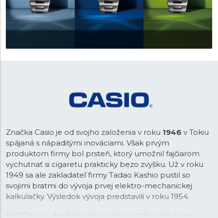
Značka Casio je od svojho založenia v roku
1946
v Tokiu
spájaná s nápaditými inováciami. Však prvým
produktom firmy bol prsteň, ktorý umožnil fajčiarom
vychutnať si cigaretu prakticky bezo zvyšku. Už v roku
1949 sa ale zakladateľ firmy Tadao Kashio pustil so
svojimi bratmi do vývoja prvej elektro-mechanickej
kalkulačky. Výsledok vývoja predstavili v roku 1954.
Keď firma o dvadsať rokov neskôr rozširovala svoje