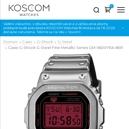
0
Vážení zákazníci, z dôvodu rekonštrukcie a zväčšovania plochy
predajne bude prevádzka KOSCOM Watches Bratislava od 1.8.2026
×
dočasne zatvorená. Tešíme sa na Vás v novom!
Domov
Casio
G-Shock
G-Steel
Casio G-Shock G-Steel Fine Metallic Series
GM-5600YRA-8ER