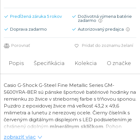
Predĺžená záruka 5 rokov
Doživotná výmena batérie
zadarmo
i
Doprava zadarmo
Autorizovaný predajca
i
Porovnať
Pridať do zoznamu želaní
Popis
Špecifikácia
Kolekcia
O značke
Casio G-Shock G-Steel Fine Metallic Series GM-
5600YRA-8ER sú pánske športové batériové hodinky na
remienku zo živice v striebornej farbe s tŕňovou sponou.
Puzdro z epoxidovej živice má veľkosť 43,2 x 49,6
milimetra a lunetu z nerezovej ocele. Čierny číselník s
červeným digitálnym displejom s LED podsvietením je
chránený odolným
minerálnym sklíčkom
. Pohon
hodiniek zaisťuje
quartzový strojček
3525 s
zobraziť viac