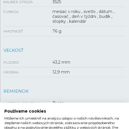
3525
KALIBER STROJA
mesiac v roku , svetlo , dátum ,
FUNKCIA
časovač , deň v týždni , budík ,
stopky , kalendár
76 g
HMOTNOSŤ
VEĽKOSŤ
43,2 mm
PUZDRO
12,9 mm
HRÚBKA
REMIENOK
Živica
MATERIÁL REMIENKA
Používame cookies
Strieborná
FARBA REMIENKA
Môžeme ich umiestniť na analýzu údajov o našich návštevníkoch, na
Tŕňová
zlepšenie našich webových stránok, zobrazovanie prispôsobeného
SPONA
obsahu a na poskytovanie skvelého zážitku z webových stránok. Pre