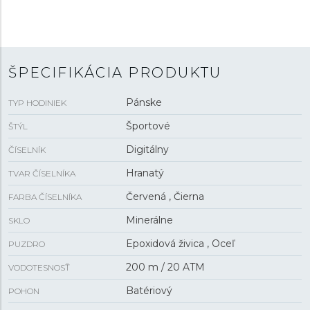
presnosťou ±15 sekúnd za mesiac. Hodinky disponujú
mnohými funkciami vrátane kalendára s ukazovateľom
dátumu, dňa v týždni a mesiaca, budíkom, stopkami,
timerom a zobrazením času v 24-hodinovom formáte.
Hodinky sú odolné voči nárazom a s vodotesnosťou
20
ŠPECIFIKÁCIA PRODUKTU
ATM
sú vhodné na hlbinné potápanie.
Pánske
TYP HODINIEK
Športové
ŠTÝL
Digitálny
ČÍSELNÍK
Hranatý
TVAR ČÍSELNÍKA
Červená , Čierna
FARBA ČÍSELNÍKA
Minerálne
SKLO
Epoxidová živica , Oceľ
PUZDRO
200 m / 20 ATM
VODOTESNOSŤ
Batériový
POHON