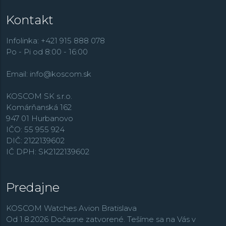
značky. K tým ďalším patria zmenšené modely
Baby-G
,
Kontakt
klasická rada obsahujúca aj množstvo analógových
modelov
Casio Collection
, športovo zamerané modely
Edifice
, outdoorové
Pro Trek
, dámske hodinky
Sheen
,
Infolinka: +421 915 888 078
retro rad
Vintage
,
alebo rádiom riadené modely
Wave
Po - Pi od 8:00 - 16:00
Ceptor
.
Email:
info@koscom.sk
KOSCOM SK s.r.o.
Komárňanská 162
947 01 Hurbanovo
IČO: 55 955 924
DIČ: 2122139602
IČ DPH: SK2122139602
Predajne
KOSCOM Watches Avion Bratislava
Od 1.8.2026 Dočasne zatvorené. Tešíme sa na Vás v