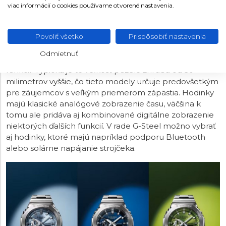
viac informácií o cookies používame otvorené nastavenia.
CASIO G-SHOCK G-STEEL
Povoliť všetko
Prispôsobiť nastavenia
Pod označením G-Steel nájdeme odolné modely s
Odmietnuť
kruhovým oceľovým puzdrom a bohatou ponukou
funkcií. Typická je tu veľkosť puzdra zhruba od 50
milimetrov vyššie, čo tieto modely určuje predovšetkým
pre záujemcov s veľkým priemerom zápästia. Hodinky
majú klasické analógové zobrazenie času, väčšina k
tomu ale pridáva aj kombinované digitálne zobrazenie
niektorých ďalších funkcií. V rade G-Steel možno vybrať
aj hodinky, ktoré majú napríklad podporu Bluetooth
alebo solárne napájanie strojčeka.