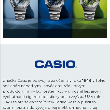
Značka Casio je od svojho založenia v roku
1946
v Tokiu
spájaná s nápaditými inováciami. Však prvým
produktom firmy bol prsteň, ktorý umožnil fajčiarom
vychutnať si cigaretu prakticky bezo zvyšku. Už v roku
1949 sa ale zakladateľ firmy Tadao Kashio pustil so
svojimi bratmi do vývoja prvej elektro-mechanickej