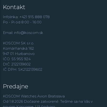
značky. K tým ďalším patria zmenšené modely
Baby-G
,
Kontakt
klasická rada obsahujúca aj množstvo analógových
modelov
Casio Collection
, športovo zamerané modely
Edifice
, outdoorové
Pro Trek
, dámske hodinky
Sheen
,
Infolinka: +421 915 888 078
retro rad
Vintage
,
alebo rádiom riadené modely
Wave
Po - Pi od 8:00 - 16:00
Ceptor
.
Email:
info@koscom.sk
KOSCOM SK s.r.o.
Komárňanská 162
947 01 Hurbanovo
IČO: 55 955 924
DIČ: 2122139602
IČ DPH: SK2122139602
Predajne
KOSCOM Watches Avion Bratislava
Od 1.8.2026 Dočasne zatvorené. Tešíme sa na Vás v
novom Koscome. Už čoskoro.