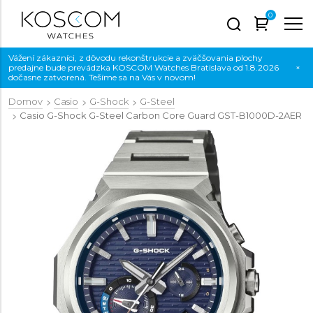
0
Vážení zákazníci, z dôvodu rekonštrukcie a zväčšovania plochy
predajne bude prevádzka KOSCOM Watches Bratislava od 1.8.2026
×
dočasne zatvorená. Tešíme sa na Vás v novom!
Domov
Casio
G-Shock
G-Steel
Casio G-Shock G-Steel Carbon Core Guard
GST-B1000D-2AER