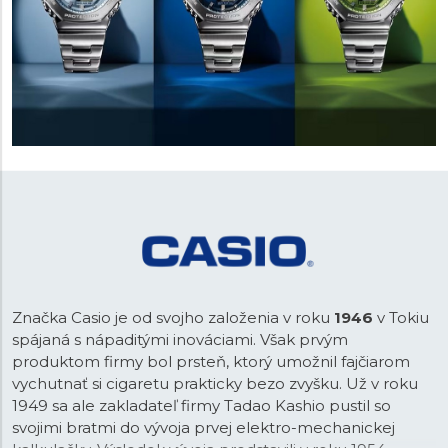
Značka Casio je od svojho založenia v roku
1946
v Tokiu
spájaná s nápaditými inováciami. Však prvým
produktom firmy bol prsteň, ktorý umožnil fajčiarom
vychutnať si cigaretu prakticky bezo zvyšku. Už v roku
1949 sa ale zakladateľ firmy Tadao Kashio pustil so
svojimi bratmi do vývoja prvej elektro-mechanickej