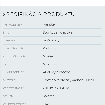
sklíčkom
. Pohon hodiniek zabezpečuje strojček 5748
so
solárnym napájaním
s presnosťou ±15 sekúnd za
mesiac. Hodinky disponujú mnohými funkciami vrátane
ŠPECIFIKÁCIA PRODUKTU
kalendára s ukazovateľom dátumu a dňa v týždni,
budíkom, stopkami, timerom, indikáciou slabej batérie
Pánske
TYP HODINIEK
a zobrazením času v 24-hodinovom formáte. Hodinky je
možné spárovať s telefónom pomocou
Bluetooth
, čo
Športové, Klasické
ŠTÝL
ponúka ďalšie funkcie, napríklad synchronizáciu času a
Ručičkový
ČÍSELNÍK
nájdenie telefónu. Hodinky sú odolné voči nárazom a s
vodotesnosťou
20 ATM
sú vhodné na hlbinné
Kruhový
TVAR ČÍSELNÍKA
potápanie.
Modrá
FARBA ČÍSELNÍKA
Minerálne
SKLO
Ručičky a indexy
LUMINISCENCIA
Epoxidová živica , Karbón , Oceľ
PUZDRO
200 m / 20 ATM
VODOTESNOSŤ
Solárne
POHON
5748
KALIBER STROJA