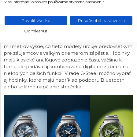
viac informácií o cookies používame otvorené nastavenia.
CASIO G-SHOCK G-STEEL
Povoliť všetko
Prispôsobiť nastavenia
Pod označením G-Steel nájdeme odolné modely s
Odmietnuť
kruhovým oceľovým puzdrom a bohatou ponukou
funkcií. Typická je tu veľkosť puzdra zhruba od 50
milimetrov vyššie, čo tieto modely určuje predovšetkým
pre záujemcov s veľkým priemerom zápästia. Hodinky
majú klasické analógové zobrazenie času, väčšina k
tomu ale pridáva aj kombinované digitálne zobrazenie
niektorých ďalších funkcií. V rade G-Steel možno vybrať
aj hodinky, ktoré majú napríklad podporu Bluetooth
alebo solárne napájanie strojčeka.