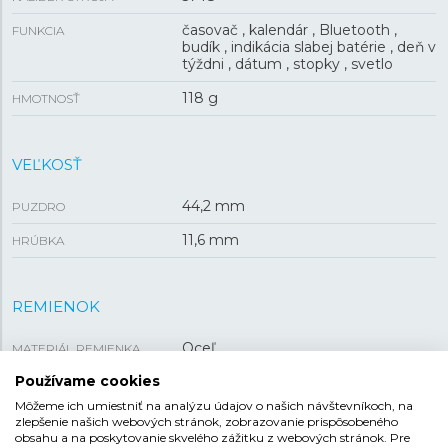
časovač , kalendár , Bluetooth ,
FUNKCIA
budík , indikácia slabej batérie , deň v
týždni , dátum , stopky , svetlo
118 g
HMOTNOSŤ
VEĽKOSŤ
44,2 mm
PUZDRO
11,6 mm
HRÚBKA
REMIENOK
Oceľ
MATERIÁL REMIENKA
Používame cookies
Strieborná
FARBA REMIENKA
Môžeme ich umiestniť na analýzu údajov o našich návštevníkoch, na
Preklápacia
SPONA
zlepšenie našich webových stránok, zobrazovanie prispôsobeného
obsahu a na poskytovanie skvelého zážitku z webových stránok. Pre