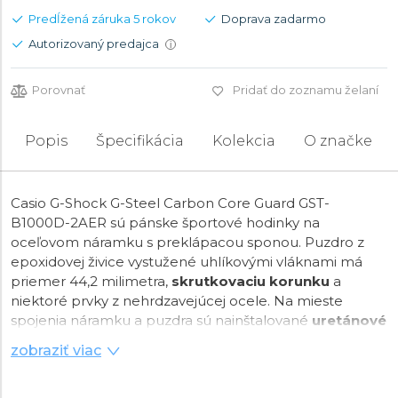
Predĺžená záruka 5 rokov
Doprava zadarmo
Autorizovaný predajca
i
Porovnať
Pridať do zoznamu želaní
Popis
Špecifikácia
Kolekcia
O značke
Casio G-Shock G-Steel Carbon Core Guard GST-
B1000D-2AER sú pánske športové hodinky na
oceľovom náramku s preklápacou sponou. Puzdro z
epoxidovej živice vystužené uhlíkovými vláknami má
priemer 44,2 milimetra,
skrutkovaciu korunku
a
niektoré prvky z nehrdzavejúcej ocele. Na mieste
spojenia náramku a puzdra sú nainštalované
uretánové
prvky
, ktoré pomáhajú tlmiť nárazy a zvyšujú pevnosť
zobraziť viac
kovových spojov náramku. Modrý textúrovaný číelník s
LED podsvietením je chránený odolným
minerálnym