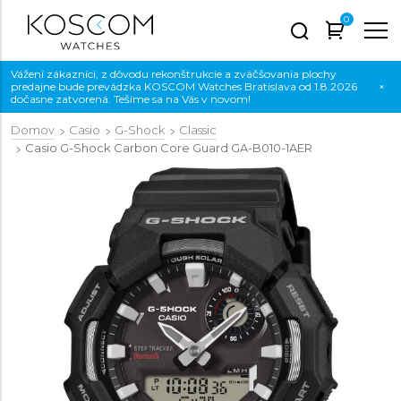
0
Vážení zákazníci, z dôvodu rekonštrukcie a zväčšovania plochy
predajne bude prevádzka KOSCOM Watches Bratislava od 1.8.2026
×
dočasne zatvorená. Tešíme sa na Vás v novom!
Domov
Casio
G-Shock
Classic
Casio G-Shock Carbon Core Guard
GA-B010-1AER