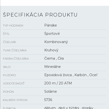
dátumu, dňa v týždni a mesiaca, budíkom, stopkami,
timerom, zobrazením času v 24hodinovom formáte,
krokomerom a svetovým časom (až pre 300 miest).
ŠPECIFIKÁCIA PRODUKTU
Dajú sa synchronizovať s inteligentným telefónom
pomocou technológie
Bluetooth
a vďaka funkcii
Pánske
TYP HODINIEK
Phone finder po stlačení tlačidla hodiniek začne váš
telefón vyzváňať, čo uľahčí jeho hľadanie. Hodinky sú
Športové
ŠTÝL
odolné voči nárazom a s vodotesnosťou
20 ATM
sú
Kombinovaný
ČÍSELNÍK
vhodné pre hlbinné potápanie.
Kruhový
TVAR ČÍSELNÍKA
Čierna , Číra
FARBA ČÍSELNÍKA
Minerálne
SKLO
Epoxidová živica , Karbón , Oceľ
PUZDRO
200 m / 20 ATM
VODOTESNOSŤ
Solárne
POHON
5736
KALIBER STROJA
dátum , deň v týždni , stopky ,
FUNKCIA