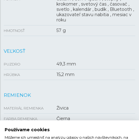
krokomer , svetový čas , časovač ,
svetlo , kalendár , budík , Bluetooth ,
ukazovateľ stavu nabitia , mesiac v
roku
57 g
HMOTNOSŤ
VEĽKOSŤ
49,3 mm
PUZDRO
15,2 mm
HRÚBKA
REMIENOK
Živica
MATERIÁL REMIENKA
Čierna
FARBA REMIENKA
Tŕňová
SPONA
Používame cookies
Môžeme ich umiestniť na analýzu údajov o našich návštevníkoch, na