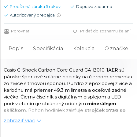
Predĺžená záruka 5 rokov
Doprava zadarmo
Autorizovaný predajca
i
Porovnať
Pridať do zoznamu želaní
Popis
Špecifikácia
Kolekcia
O značke
Casio G-Shock Carbon Core Guard GA-B010-1AER sú
pánske športové solárne hodinky na čiernom remienku
zo živice s tŕňovou sponou. Puzdro z epoxidovej živice a
karbónu má priemer 49,3 milimetra a oceľové zadné
viečko. Čierny číselník s digitálnym displejom a LED
podsvietením je chránený odolným
minerálnym
sklíčkom
. Pohon hodiniek zaisťuje
strojček 5736 so
solárnym napájaním
s presnosťou ±15 sekúnd za
zobraziť viac
mesiac a indikáciou stavu nabitia. Hodinky disponujú
mnohými funkciami vrátane kalendára s ukazovateľom