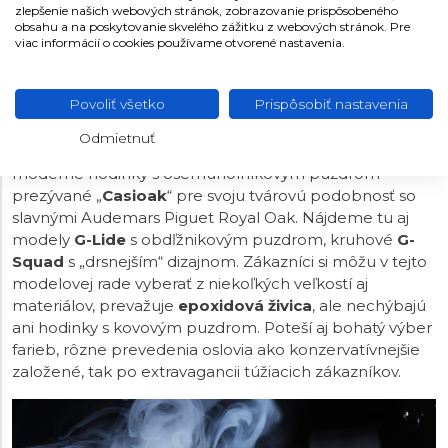
zlepšenie našich webových stránok, zobrazovanie prispôsobeného
obsahu a na poskytovanie skvelého zážitku z webových stránok. Pre
viac informácií o cookies používame otvorené nastavenia.
CASIO G-SHOCK CLASSIC
Kolekcia G-Shock Classic je na počet modelov
Povoliť všetko
Prispôsobiť nastavenia
najbohatšou radou hodiniek tejto odolnej série.
Nájdeme tu širokú ponuku cenovo dostupných
Odmietnuť
modelov. Chrbticu tohto modelového radu tvoria
moderné hodinky s osemuholníkovým puzdrom
prezývané „
Casioak
“ pre svoju tvárovú podobnosť so
slavnými Audemars Piguet Royal Oak. Nájdeme tu aj
modely
G-Lide
s obdľžnikovým puzdrom, kruhové
G-
Squad
s „drsnejším“ dizajnom. Zákazníci si môžu v tejto
modelovej rade vyberať z niekoľkých veľkostí aj
materiálov, prevažuje
epoxidová živica
, ale nechýbajú
ani hodinky s kovovým puzdrom. Poteší aj bohatý výber
farieb, rôzne prevedenia oslovia ako konzervatívnejšie
založené, tak po extravagancii túžiacich zákazníkov.