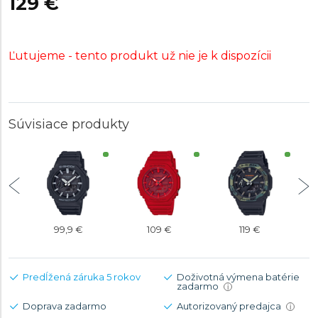
129 €
Ľutujeme - tento produkt už nie je k dispozícii
Súvisiace produkty
99,9 €
109 €
119 €
Predĺžená záruka 5 rokov
Doživotná výmena batérie
zadarmo
i
Doprava zadarmo
Autorizovaný predajca
i