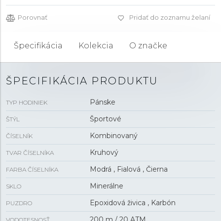
Porovnať
Pridať do zoznamu želaní
Špecifikácia
Kolekcia
O značke
ŠPECIFIKÁCIA PRODUKTU
Pánske
TYP HODINIEK
Športové
ŠTÝL
Kombinovaný
ČÍSELNÍK
Kruhový
TVAR ČÍSELNÍKA
Modrá , Fialová , Čierna
FARBA ČÍSELNÍKA
Minerálne
SKLO
Epoxidová živica , Karbón
PUZDRO
200 m / 20 ATM
VODOTESNOSŤ