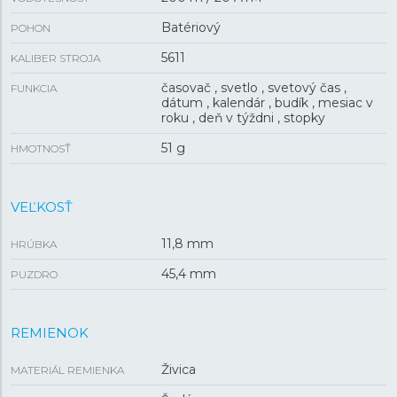
Batériový
POHON
5611
KALIBER STROJA
časovač , svetlo , svetový čas ,
FUNKCIA
dátum , kalendár , budík , mesiac v
roku , deň v týždni , stopky
51 g
HMOTNOSŤ
VEĽKOSŤ
11,8 mm
HRÚBKA
45,4 mm
PUZDRO
REMIENOK
Živica
MATERIÁL REMIENKA