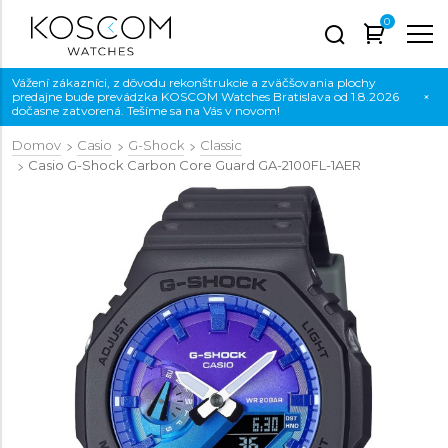
0
Vážení zákazníci, z dôvodu rekonštrukcie a zväčšovania plochy
predajne bude prevádzka KOSCOM Watches Bratislava od 1.8.2026
×
dočasne zatvorená. Tešíme sa na Vás v novom!
Domov
Casio
G-Shock
Classic
Casio G-Shock Carbon Core Guard
GA-2100FL-1AER