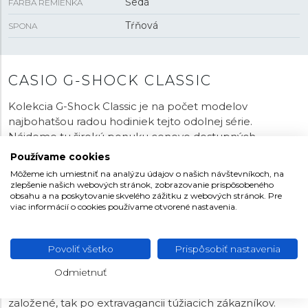
Šedá
FARBA REMIENKA
Tŕňová
SPONA
CASIO G-SHOCK CLASSIC
Kolekcia G-Shock Classic je na počet modelov
najbohatšou radou hodiniek tejto odolnej série.
Nájdeme tu širokú ponuku cenovo dostupných
modelov. Chrbticu tohto modelového radu tvoria
Používame cookies
moderné hodinky s osemuholníkovým puzdrom
Môžeme ich umiestniť na analýzu údajov o našich návštevníkoch, na
prezývané „
Casioak
“ pre svoju tvárovú podobnosť so
zlepšenie našich webových stránok, zobrazovanie prispôsobeného
slavnými Audemars Piguet Royal Oak. Nájdeme tu aj
obsahu a na poskytovanie skvelého zážitku z webových stránok. Pre
viac informácií o cookies používame otvorené nastavenia.
modely
G-Lide
s obdľžnikovým puzdrom, kruhové
G-
Squad
s „drsnejším“ dizajnom. Zákazníci si môžu v tejto
modelovej rade vyberať z niekoľkých veľkostí aj
Povoliť všetko
Prispôsobiť nastavenia
materiálov, prevažuje
epoxidová živica
, ale nechýbajú
ani hodinky s kovovým puzdrom. Poteší aj bohatý výber
Odmietnuť
farieb, rôzne prevedenia oslovia ako konzervatívnejšie
založené, tak po extravagancii túžiacich zákazníkov.