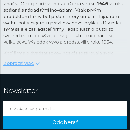
Značka Casio je od svojho založenia v roku
1946
v Tokiu
spájaná s nápaditými inováciami. Však prvým
produktom firmy bol prsteň, ktorý umožnil fajčiarom
vychutnať si cigaretu prakticky bezo zvyšku. Už v roku
1949 sa ale zakladateľ firmy Tadao Kashio pustil so
svojimi bratmi do vývoja prvej elektro-mechanickej
kalkulačky. Výsledok vývoja predstavili v roku 1954.
Keď firma o dvadsať rokov neskôr rozširovala svoje
portfólio, padla voľba na náramkové hodinky, ktoré v
Zobraziť viac
tom čase prechádzali revolúciou v podobe nástupu
quartzovej technológie. Práva na tú v kombinácii s
digitálnym zobrazením času Casio najprv stavilo. Firma v
tejto kombinácii videla príležitosť na využitie svojej
Newsletter
pokročilej technológie integrovaných obvodov vyvinutej
práve pre kalkulačky. Vďaka tomu boli prvé hodinky
Casiotron
taktiež prvými hodinkami s automatickým
kalendárom, ktorý správne nastavoval dátum v kratších
a dlhších mesiacoch. Rýchlo potom hodinky Casio
Odoberať
dostali ďalšie pokročilé funkcie ako večný kalendár so
správnou funkciou pre priestupné roky, stopky, svetový