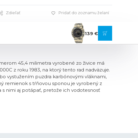
Zdieľať
Pridať do zoznamu želaní
139 €
iemerom 45,4 milimetra vyrobené zo živice má
C z roku 1983, na ktorý tento rad nadväzuje.
bo vystužením puzdra karbónovými vláknami,
aný remienok s tŕňovou sponou je vyrobený z
a s nimi aj potápať, pretože ich vodotesnosť