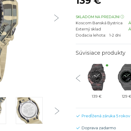
139 €
bíjateľný akumulátor
Batožina na odbavenie
Riadené GPS
Rado
Rado
TAG Heu
TAG Heu
SKLADOM NA PREDAJNI
Koscom Banská Bystrica
Všetky zn
Všetky z
Externý sklad
Dodacia lehota:
1-2 dni
Súvisiace produkty
129 €
129 €
129 €
139 €
129 
Predĺžená záruka 5 rokov
Doprava zadarmo