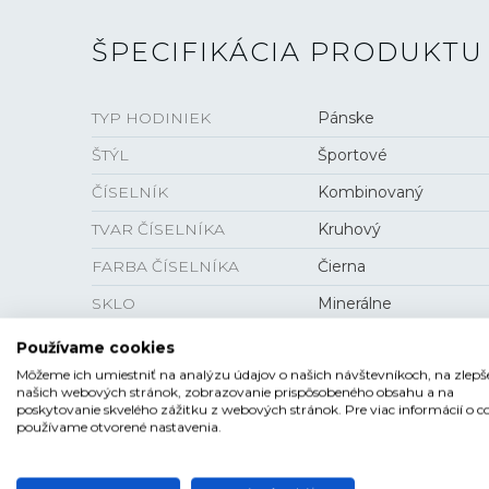
ŠPECIFIKÁCIA PRODUKTU
TYP HODINIEK
Pánske
ŠTÝL
Športové
ČÍSELNÍK
Kombinovaný
TVAR ČÍSELNÍKA
Kruhový
FARBA ČÍSELNÍKA
Čierna
SKLO
Minerálne
PUZDRO
Epoxidová živica , Karb
Používame cookies
Môžeme ich umiestniť na analýzu údajov o našich návštevníkoch, na zlepš
našich webových stránok, zobrazovanie prispôsobeného obsahu a na
poskytovanie skvelého zážitku z webových stránok. Pre viac informácií o c
používame otvorené nastavenia.
VEĽKOSŤ