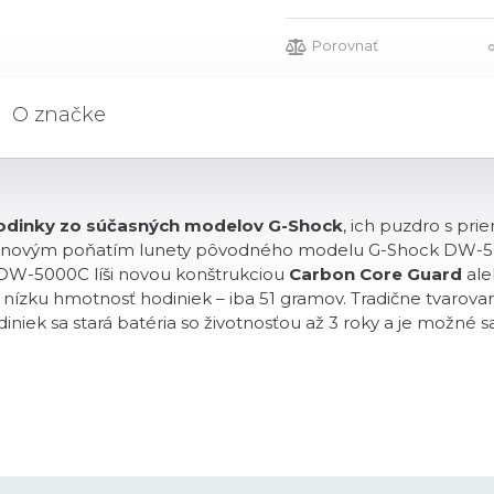
Porovnať
O značke
hodinky zo súčasných modelov G-Shock
, ich puzdro s pr
e novým poňatím lunety pôvodného modelu G-Shock DW-5000
DW-5000C líši novou konštrukciou
Carbon Core Guard
ale
ň nízku hmotnosť hodiniek – iba 51 gramov. Tradične tvarov
niek sa stará batéria so životnosťou až 3 roky a je možné s