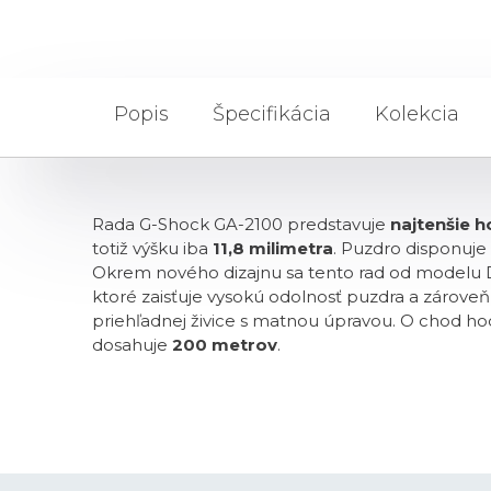
Popis
Špecifikácia
Kolekcia
Rada G-Shock GA-2100 predstavuje
najtenšie 
totiž výšku iba
11,8 milimetra
. Puzdro disponuj
Okrem nového dizajnu sa tento rad od modelu 
ktoré zaisťuje vysokú odolnosť puzdra a zárove
priehľadnej živice s matnou úpravou. O chod hodi
dosahuje
200 metrov
.