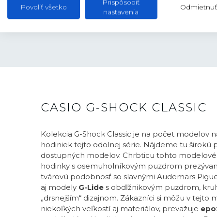
PUZDRO
45,4 mm
Prispôsobiť
Povoliť všetko
Odmietnuť
nastavenia
HRÚBKA
11,8 mm
CASIO G-SHOCK CLASSIC
Kolekcia G-Shock Classic je na počet modelov 
hodiniek tejto odolnej série. Nájdeme tu širok
dostupných modelov. Chrbticu tohto modelové
hodinky s osemuholníkovým puzdrom prezývan
tvárovú podobnosť so slavnými Audemars Pigue
aj modely
G-Lide
s obdľžnikovým puzdrom, kr
„drsnejším“ dizajnom. Zákazníci si môžu v tejto 
niekoľkých veľkostí aj materiálov, prevažuje
epox