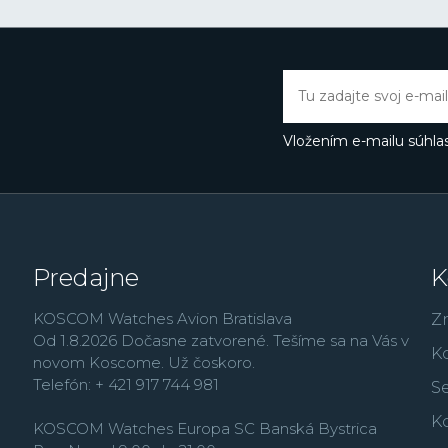
integrovaných obvodov 
prvé hodinky
Casiotro
kalendárom, ktorý správ
mesiacoch. Rýchlo potom
ako večný kalendár so s
svetový čas a ďalšie. Ino
Vložením e-mailu súhlas
prvýkrát použilo pre tel
skutočne nárazu odoln
Práve rad G-Shock dnes 
ďalším patria zmenše
množstvo analógových
Predajne
K
modely
Edifice
, outdo
rad
Vintage
,
alebo rád
KOSCOM Watches Avion Bratislava
Z
Od 1.8.2026 Dočasne zatvorené. Tešíme sa na Vás v
K
novom Koscome. Už čoskoro.
Telefón: + 421 917 744 981
Se
K
KOSCOM Watches Europa SC Banská Bystrica