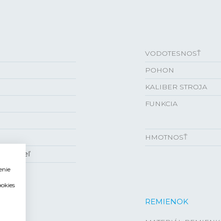
VODOTESNOSŤ
POHON
KALIBER STROJA
FUNKCIA
HMOTNOSŤ
ón , Oceľ
enie
ookies
REMIENOK