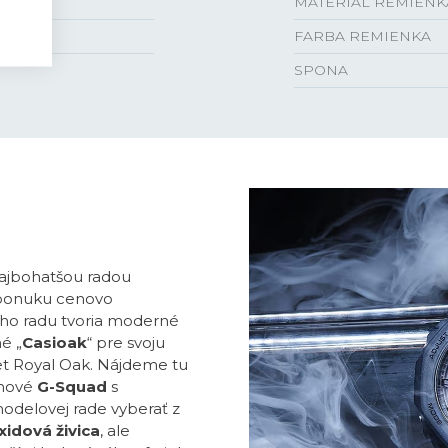
MATERIÁL REMIENK
FARBA REMIENKA
SPONA
najbohatšou radou
ú ponuku cenovo
ho radu tvoria moderné
é „
Casioak
“ pre svoju
t Royal Oak. Nájdeme tu
uhové
G-Squad
s
modelovej rade vyberať z
idová živica
, ale