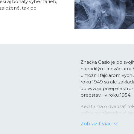
í aj bohatý výber farieb,
založené, tak po
Značka Casio je od svoj
nápaditými inováciami.
umožnil fajčiarom vychu
roku 1949 sa ale zaklada
do vývoja prvej elektro
predstavili v roku 1954.
Keď firma o dvadsať rok
voľba na náramkové hod
podobe nástupu quartzo
Zobraziť viac
digitálnym zobrazením ča
kombinácii videla prílež