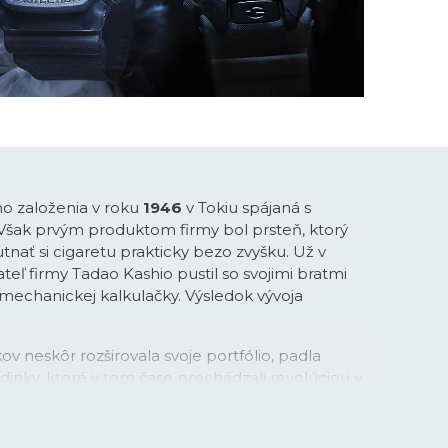
ho založenia v roku
1946
v Tokiu spájaná s
 Však prvým produktom firmy bol prsteň, ktorý
tnať si cigaretu prakticky bezo zvyšku. Už v
teľ firmy Tadao Kashio pustil so svojimi bratmi
-mechanickej kalkulačky. Výsledok vývoja
ov neskôr rozširovala svoje portfólio, padla
inky, ktoré v tom čase prechádzali revolúciou v
vej technológie. Práva na tú v kombinácii s
su Casio najprv stavilo. Firma v tejto
itosť na využitie svojej pokročilej technológie