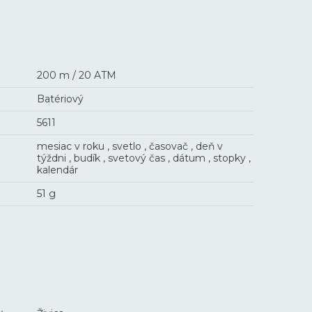
200 m / 20 ATM
Batériový
5611
mesiac v roku , svetlo , časovač , deň v
týždni , budík , svetový čas , dátum , stopky ,
kalendár
51 g