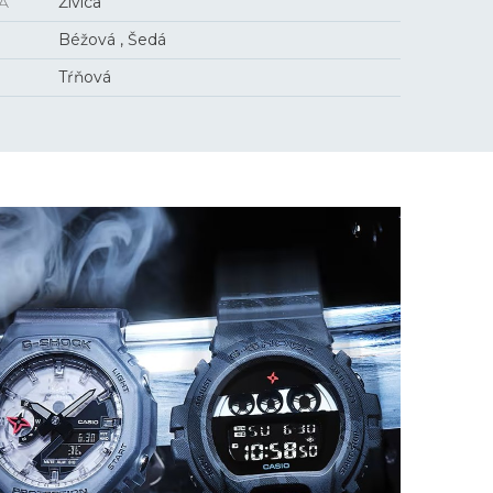
A
Živica
Béžová , Šedá
Tŕňová