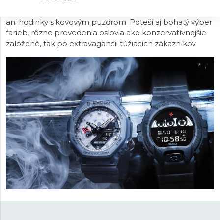
modelovej rade vyberať z niekoľkých veľkostí aj
materiálov, prevažuje
epoxidová živica
, ale nechýbajú
ani hodinky s kovovým puzdrom. Poteší aj bohatý výber
farieb, rôzne prevedenia oslovia ako konzervatívnejšie
založené, tak po extravagancii túžiacich zákazníkov.