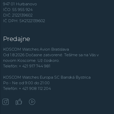
947 01 Hurbanovo
IČO: 55 955 924
DIČ: 2122139602
IČ DPH: SK2122139602
Predajne
KOSCOM Watches Avion Bratislava
Od 1.8.2026 Dočasne zatvorené. Tešíme sa na Vás v
novom Koscome. Už čoskoro.
Telefón: + 421 917 744 981
KOSCOM Watches Europa SC Banská Bystrica
Po - Ne od 9:00 do 21:00
Telefón: + 421 908 112 204