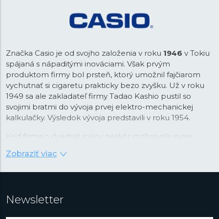
Značka Casio je od svojho založenia v roku
1946
v Tokiu
spájaná s nápaditými inováciami. Však prvým
produktom firmy bol prsteň, ktorý umožnil fajčiarom
vychutnať si cigaretu prakticky bezo zvyšku. Už v roku
1949 sa ale zakladateľ firmy Tadao Kashio pustil so
svojimi bratmi do vývoja prvej elektro-mechanickej
kalkulačky. Výsledok vývoja predstavili v roku 1954.
Keď firma o dvadsať rokov neskôr rozširovala svoje
portfólio, padla voľba na náramkové hodinky, ktoré v
Zobraziť viac
tom čase prechádzali revolúciou v podobe nástupu
quartzovej technológie. Práva na tú v kombinácii s
digitálnym zobrazením času Casio najprv stavilo. Firma v
tejto kombinácii videla príležitosť na využitie svojej
Newsletter
pokročilej technológie integrovaných obvodov vyvinutej
práve pre kalkulačky. Vďaka tomu boli prvé hodinky