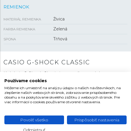
REMIENOK
Živica
MATERIÁL REMIENKA
Zelená
FARBA REMIENKA
Tŕňová
SPONA
CASIO G-SHOCK CLASSIC
Kolekcia G-Shock Classic je na počet modelov
najbohatšou radou hodiniek tejto odolnej série.
Používame cookies
Nájdeme tu širokú ponuku cenovo dostupných
Môžeme ich umiestniť na analýzu údajov o našich návštevníkoch, na
modelov. Chrbticu tohto modelového radu tvoria
zlepšenie našich webových stránok, zobrazovanie prispôsobeného
obsahu a na poskytovanie skvelého zážitku z webových stránok. Pre
moderné hodinky s osemuholníkovým puzdrom
viac informácií o cookies používame otvorené nastavenia.
prezývané „
Casioak
“ pre svoju tvárovú podobnosť so
slavnými Audemars Piguet Royal Oak. Nájdeme tu aj
modely
G-Lide
s obdľžnikovým puzdrom, kruhové
G-
Povoliť všetko
Prispôsobiť nastavenia
Squad
s „drsnejším“ dizajnom. Zákazníci si môžu v tejto
Odmietnuť