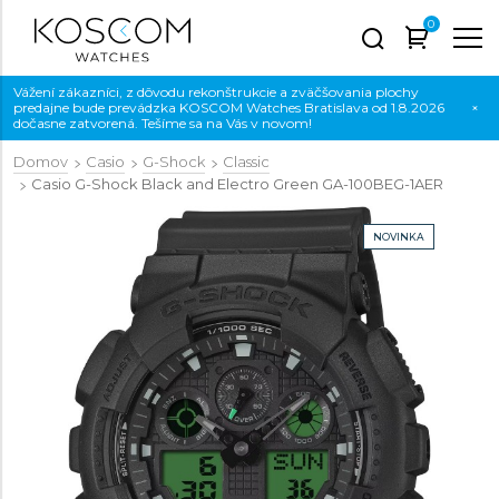
0
Vážení zákazníci, z dôvodu rekonštrukcie a zväčšovania plochy
predajne bude prevádzka KOSCOM Watches Bratislava od 1.8.2026
×
dočasne zatvorená. Tešíme sa na Vás v novom!
Domov
Casio
G-Shock
Classic
Casio G-Shock Black and Electro Green
GA-100BEG-1AER
NOVINKA