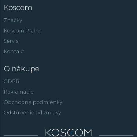
Koscom
Značky
Koscom Praha
Servis
Kontakt
O nákupe
GDPR
Reklamácie
Obchodné podmienky
Odstúpenie od zmluvy