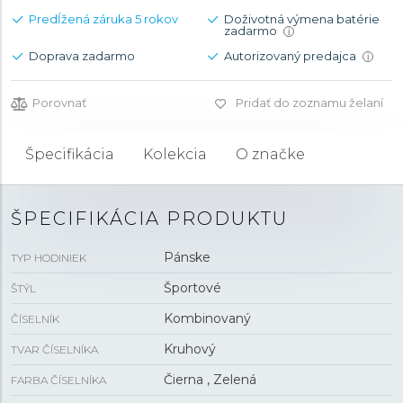
Predĺžená záruka 5 rokov
Doživotná výmena batérie
zadarmo
i
Doprava zadarmo
Autorizovaný predajca
i
Porovnať
Pridať do zoznamu želaní
Špecifikácia
Kolekcia
O značke
ŠPECIFIKÁCIA PRODUKTU
Pánske
TYP HODINIEK
Športové
ŠTÝL
Kombinovaný
ČÍSELNÍK
Kruhový
TVAR ČÍSELNÍKA
Čierna , Zelená
FARBA ČÍSELNÍKA