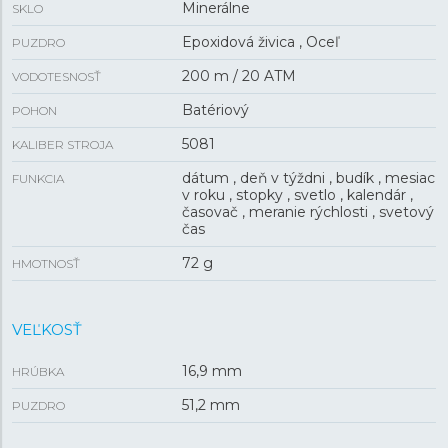
Minerálne
SKLO
Epoxidová živica , Oceľ
PUZDRO
200 m / 20 ATM
VODOTESNOSŤ
Batériový
POHON
5081
KALIBER STROJA
dátum , deň v týždni , budík , mesiac
FUNKCIA
v roku , stopky , svetlo , kalendár ,
časovač , meranie rýchlosti , svetový
čas
72 g
HMOTNOSŤ
VEĽKOSŤ
16,9 mm
HRÚBKA
51,2 mm
PUZDRO