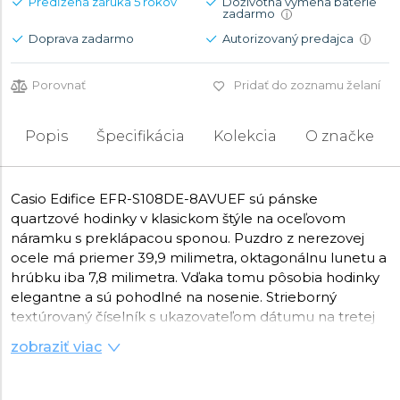
Predĺžená záruka 5 rokov
Doživotná výmena batérie
zadarmo
i
Doprava zadarmo
Autorizovaný predajca
i
Porovnať
Pridať do zoznamu želaní
Popis
Špecifikácia
Kolekcia
O značke
Casio Edifice EFR-S108DE-8AVUEF sú pánske
quartzové hodinky v klasickom štýle na oceľovom
náramku s preklápacou sponou. Puzdro z nerezovej
ocele má priemer 39,9 milimetra, oktagonálnu lunetu a
hrúbku iba 7,8 milimetra. Vďaka tomu pôsobia hodinky
elegantne a sú pohodlné na nosenie. Strieborný
textúrovaný číselník s ukazovateľom dátumu na tretej
hodine je chránený odolným
zafírovým sklíčkom
.
zobraziť viac
Ručičky a indexy sú vybavené
luminiscenčnou vrstvou
,
ktorá po nasvietení zaisťuje lepšiu čitateľnosť za
zhoršených svetelných podmienok. Hodinky