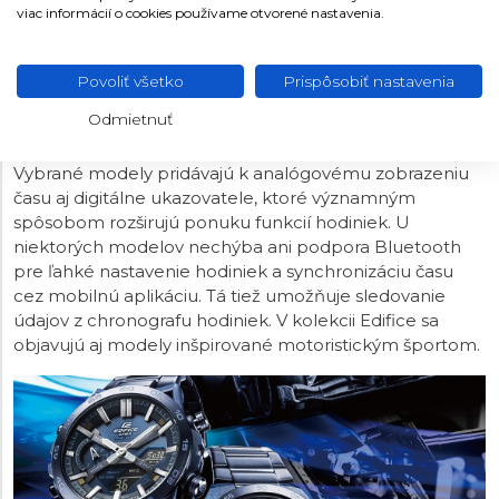
CASIO EDIFICE
viac informácií o cookies používame otvorené nastavenia.
Kolekcia Casio Edifice zahŕňa športovo zamerané
hodinky s oceľovým puzdrom, vodotesnosťou
100
Povoliť všetko
Prispôsobiť nastavenia
metrov
a klasickým quartzovým strojčekom s výdržou
Odmietnuť
batérie zhruba tri roky alebo so solárnym pohonom,
kedy používateľ výdrž batérie v podstate riešiť nemusí.
Vybrané modely pridávajú k analógovému zobrazeniu
času aj digitálne ukazovatele, ktoré významným
spôsobom rozširujú ponuku funkcií hodiniek. U
niektorých modelov nechýba ani podpora Bluetooth
pre ľahké nastavenie hodiniek a synchronizáciu času
cez mobilnú aplikáciu. Tá tiež umožňuje sledovanie
údajov z chronografu hodiniek. V kolekcii Edifice sa
objavujú aj modely inšpirované motoristickým športom.