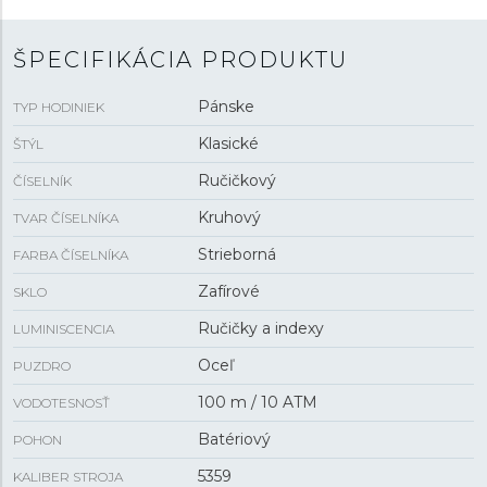
poháňa
batériový strojček 5359
s presnosťou ±20
sekúnd za mesiac. S vodotesnosťou
10 ATM
sú hodinky
ŠPECIFIKÁCIA PRODUKTU
vhodné na plávanie a šnorchlovanie.
Pánske
TYP HODINIEK
Klasické
ŠTÝL
Ručičkový
ČÍSELNÍK
Kruhový
TVAR ČÍSELNÍKA
Strieborná
FARBA ČÍSELNÍKA
Zafírové
SKLO
Ručičky a indexy
LUMINISCENCIA
Oceľ
PUZDRO
100 m / 10 ATM
VODOTESNOSŤ
Batériový
POHON
5359
KALIBER STROJA