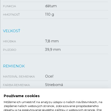
dátum
FUNKCIA
110 g
HMOTNOSŤ
VEĽKOSŤ
7,8 mm
HRÚBKA
39,9 mm
PUZDRO
REMIENOK
Oceľ
MATERIÁL REMIENKA
Strieborná
FARBA REMIENKA
Preklápacia
SPONA
Používame cookies
Môžeme ich umiestniť na analýzu údajov o našich návštevníkoch, na
zlepšenie našich webových stránok, zobrazovanie prispôsobeného
obsahu a na poskytovanie skvelého zážitku z webových stránok. Pre