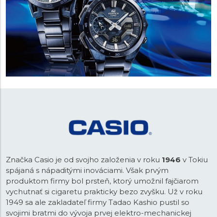
Značka Casio je od svojho založenia v roku
1946
v Tokiu
spájaná s nápaditými inováciami. Však prvým
produktom firmy bol prsteň, ktorý umožnil fajčiarom
vychutnať si cigaretu prakticky bezo zvyšku. Už v roku
1949 sa ale zakladateľ firmy Tadao Kashio pustil so
svojimi bratmi do vývoja prvej elektro-mechanickej