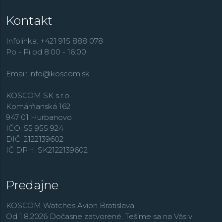
značky. K tým ďalším patria zmenšené modely
Baby-G
,
Kontakt
klasická rada obsahujúca aj množstvo analógových
modelov
Casio Collection
, športovo zamerané modely
Edifice
, outdoorové
Pro Trek
, dámske hodinky
Sheen
,
Infolinka: +421 915 888 078
retro rad
Vintage
,
alebo rádiom riadené modely
Wave
Po - Pi od 8:00 - 16:00
Ceptor
.
Email:
info@koscom.sk
KOSCOM SK s.r.o.
Komárňanská 162
947 01 Hurbanovo
IČO: 55 955 924
DIČ: 2122139602
IČ DPH: SK2122139602
Predajne
KOSCOM Watches Avion Bratislava
Od 1.8.2026 Dočasne zatvorené. Tešíme sa na Vás v