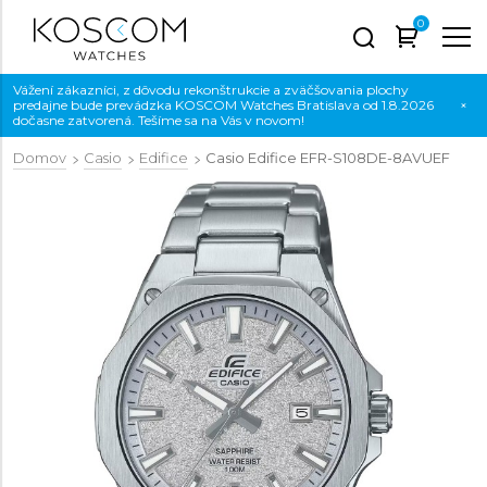
0
Vážení zákazníci, z dôvodu rekonštrukcie a zväčšovania plochy
predajne bude prevádzka KOSCOM Watches Bratislava od 1.8.2026
×
dočasne zatvorená. Tešíme sa na Vás v novom!
Domov
Casio
Edifice
Casio Edifice
EFR-S108DE-8AVUEF