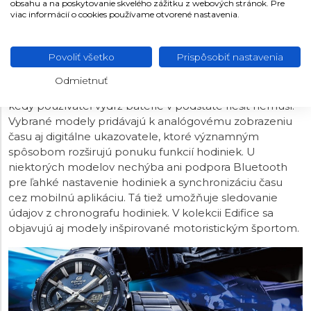
obsahu a na poskytovanie skvelého zážitku z webových stránok. Pre
viac informácií o cookies používame otvorené nastavenia.
CASIO EDIFICE
Kolekcia Casio Edifice zahŕňa športovo zamerané
Povoliť všetko
Prispôsobiť nastavenia
hodinky s oceľovým puzdrom, vodotesnosťou
100
metrov
a klasickým quartzovým strojčekom s výdržou
Odmietnuť
batérie zhruba tri roky alebo so solárnym pohonom,
kedy používateľ výdrž batérie v podstate riešiť nemusí.
Vybrané modely pridávajú k analógovému zobrazeniu
času aj digitálne ukazovatele, ktoré významným
spôsobom rozširujú ponuku funkcií hodiniek. U
niektorých modelov nechýba ani podpora Bluetooth
pre ľahké nastavenie hodiniek a synchronizáciu času
cez mobilnú aplikáciu. Tá tiež umožňuje sledovanie
údajov z chronografu hodiniek. V kolekcii Edifice sa
objavujú aj modely inšpirované motoristickým športom.