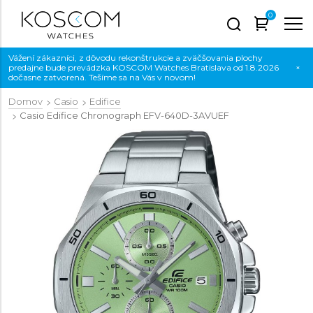
0
Vážení zákazníci, z dôvodu rekonštrukcie a zväčšovania plochy
predajne bude prevádzka KOSCOM Watches Bratislava od 1.8.2026
×
dočasne zatvorená. Tešíme sa na Vás v novom!
Domov
Casio
Edifice
Casio Edifice Chronograph
EFV-640D-3AVUEF