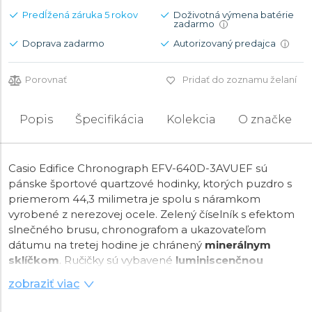
Predĺžená záruka 5 rokov
Doživotná výmena batérie
zadarmo
i
Doprava zadarmo
Autorizovaný predajca
i
Porovnať
Pridať do zoznamu želaní
Popis
Špecifikácia
Kolekcia
O značke
Casio Edifice Chronograph EFV-640D-3AVUEF sú
pánske športové quartzové hodinky, ktorých puzdro s
priemerom 44,3 milimetra je spolu s náramkom
vyrobené z nerezovej ocele. Zelený číselník s efektom
slnečného brusu, chronografom a ukazovateľom
dátumu na tretej hodine je chránený
minerálnym
sklíčkom
. Ručičky sú vybavené
luminiscenčnou
vrstvou, ktorá po nasvietení zaisťuje lepšiu čitateľnosť za
zobraziť viac
zhoršených svetelných podmienok. Hodinky s
vodotesnosťou
10 ATM
sú vhodné na plávanie aj