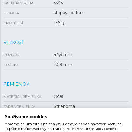
5345
KALIBER STROJA
stopky , dátum
FUNKCIA
136 g
HMOTNOSŤ
VEĽKOSŤ
44,3 mm
PUZDRO
10,8 mm
HRÚBKA
REMIENOK
Oceľ
MATERIÁL REMIENKA
Strieborná
FARBA REMIENKA
Preklápacia
SPONA
Používame cookies
Môžeme ich umiestniť na analýzu údajov o našich návštevníkoch, na
zlepšenie našich webových stránok, zobrazovanie prispôsobeného