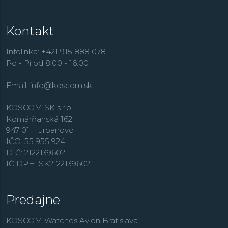
Práve rad G-Shock dnes tvorí jeden z pilierov ponuky
značky. K tým ďalším patria zmenšené modely
Baby-G
,
Kontakt
klasická rada obsahujúca aj množstvo analógových
modelov
Casio Collection
, športovo zamerané modely
Edifice
, outdoorové
Pro Trek
, dámske hodinky
Sheen
,
Infolinka: +421 915 888 078
retro rad
Vintage
,
alebo rádiom riadené modely
Wave
Po - Pi od 8:00 - 16:00
Ceptor
.
Email:
info@koscom.sk
KOSCOM SK s.r.o.
Komárňanská 162
947 01 Hurbanovo
IČO: 55 955 924
DIČ: 2122139602
IČ DPH: SK2122139602
Predajne
KOSCOM Watches Avion Bratislava