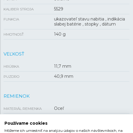
5529
KALIBER STROJA
ukazovateľ stavu nabitia , indikácia
FUNKCIA
slabej batérie , stopky , dátum
140 g
HMOTNOSŤ
VEĽKOSŤ
11,7 mm
HRÚBKA
40,9 mm
PUZDRO
REMIENOK
Oceľ
MATERIÁL REMIENKA
Strieborná
FARBA REMIENKA
Používame cookies
Preklápacia
SPONA
Môžeme ich umiestniť na analýzu údajov o našich návštevníkoch, na