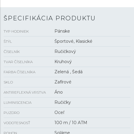
svetelných podmienok. Hodinky poháňa
solárne
napájaný batériový strojček
s presnosťou ±20 sekúnd
za mesiac a funkciou indikácie slabej batérie. Stav
ŠPECIFIKÁCIA PRODUKTU
nabitia sa dá sledovať na číselníku. S vodotesnosťou
10
ATM
sú hodinky vhodné na plávanie aj šnorchlovanie.
Pánske
TYP HODINIEK
Športové, Klasické
ŠTÝL
Ručičkový
ČÍSELNÍK
Kruhový
TVAR ČÍSELNÍKA
Zelená , Šedá
FARBA ČÍSELNÍKA
Zafírové
SKLO
Áno
ANTIREFLEXNÁ VRSTVA
Ručičky
LUMINISCENCIA
Oceľ
PUZDRO
100 m / 10 ATM
VODOTESNOSŤ
Solárne
POHON