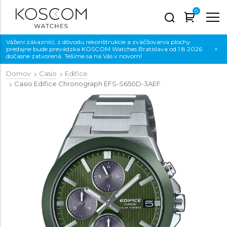
0
Vážení zákazníci, z dôvodu rekonštrukcie a zväčšovania plochy
predajne bude prevádzka KOSCOM Watches Bratislava od 1.8.2026
×
dočasne zatvorená. Tešíme sa na Vás v novom!
Domov
Casio
Edifice
Casio Edifice Chronograph
EFS-S650D-3AEF