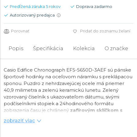
Predĺžená záruka 5 rokov
Doprava zadarmo
Autorizovaný predajca
i
Porovnať
Pridať do zoznamu želaní
Popis
Špecifikácia
Kolekcia
O značke
Casio Edifice Chronograph EFS-S650D-3AEF sú pánske
športové hodinky na oceľovom náramku s preklápacou
sponou. Puzdro z nehrdzavejúcej ocele má priemer
40,9 milimetra a zelenú keramickú lunetu. Zelený
vzorovaný číselník s ukazovateľom dátumu, sivými
podčíselníkmi stopiek a 24hodinového formátu
zobrazenia času je chránený
zafírovým sklíčkom s
antireflexnou vrstvou
. Ručičky sú vybavené
zobraziť viac
luminiscenčnou vrstvou
, ktorá po nasvietení
zabezpečuje lepšiu čitateľnosť za zhoršených