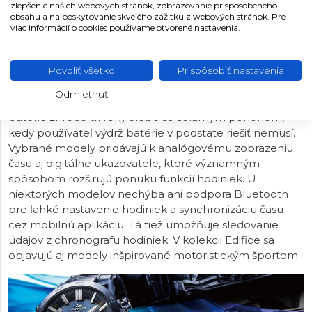
zlepšenie našich webových stránok, zobrazovanie prispôsobeného
obsahu a na poskytovanie skvelého zážitku z webových stránok. Pre
viac informácií o cookies používame otvorené nastavenia.
CASIO EDIFICE
Kolekcia Casio Edifice zahŕňa športovo zamerané
Povoliť všetko
Prispôsobiť nastavenia
hodinky s oceľovým puzdrom, vodotesnosťou
100
Odmietnuť
metrov
a klasickým quartzovým strojčekom s výdržou
batérie zhruba tri roky alebo so solárnym pohonom,
kedy používateľ výdrž batérie v podstate riešiť nemusí.
Vybrané modely pridávajú k analógovému zobrazeniu
času aj digitálne ukazovatele, ktoré významným
spôsobom rozširujú ponuku funkcií hodiniek. U
niektorých modelov nechýba ani podpora Bluetooth
pre ľahké nastavenie hodiniek a synchronizáciu času
cez mobilnú aplikáciu. Tá tiež umožňuje sledovanie
údajov z chronografu hodiniek. V kolekcii Edifice sa
objavujú aj modely inšpirované motoristickým športom.