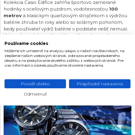
Kolekcia Casio Edifice zahŕňa športovo zamerané
hodinky s oceľovým puzdrom, vodotesnosťou
100
metrov
a klasickým quartzovým strojčekom s výdržou
batérie zhruba tri roky alebo so solárnym pohonom,
kedy používateľ výdrž batérie v podstate riešiť nemusí.
Vybrané modely pridávajú k analógovému zobrazeniu
času aj digitálne ukazovatele, ktoré významným
Používame cookies
spôsobom rozširujú ponuku funkcií hodiniek. U
Môžeme ich umiestniť na analýzu údajov o našich návštevníkoch, na
niektorých modelov nechýba ani podpora Bluetooth
zlepšenie našich webových stránok, zobrazovanie prispôsobeného
obsahu a na poskytovanie skvelého zážitku z webových stránok. Pre
pre ľahké nastavenie hodiniek a synchronizáciu času
viac informácií o cookies používame otvorené nastavenia.
cez mobilnú aplikáciu. Tá tiež umožňuje sledovanie
údajov z chronografu hodiniek. V kolekcii Edifice sa
objavujú aj modely inšpirované motoristickým športom.
Povoliť všetko
Prispôsobiť nastavenia
Odmietnuť