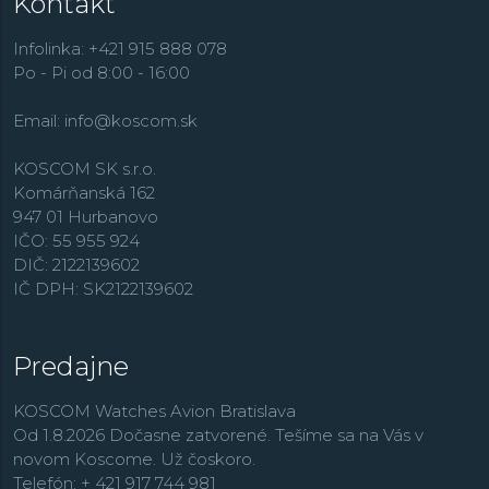
Kontakt
modelov
Casio Collection
, športovo zamerané modely
Edifice
, outdoorové
Pro Trek
, dámske hodinky
Sheen
,
Infolinka: +421 915 888 078
retro rad
Vintage
,
alebo rádiom riadené modely
Wave
Po - Pi od 8:00 - 16:00
Ceptor
.
Email:
info@koscom.sk
KOSCOM SK s.r.o.
Komárňanská 162
947 01 Hurbanovo
IČO: 55 955 924
DIČ: 2122139602
IČ DPH: SK2122139602
Predajne
KOSCOM Watches Avion Bratislava
Od 1.8.2026 Dočasne zatvorené. Tešíme sa na Vás v
novom Koscome. Už čoskoro.
Telefón: + 421 917 744 981