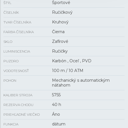
Športové
ŠTÝL
Ručičkový
ČÍSELNÍK
Kruhový
TVAR ČÍSELNÍKA
Čierna
FARBA ČÍSELNÍKA
Zafírové
SKLO
Ručičky
LUMINISCENCIA
Karbón , Oceľ , PVD
PUZDRO
100 m / 10 ATM
VODOTESNOSŤ
Mechanický s automatickým
POHON
náťahom
5755
KALIBER STROJA
40 h
REZERVA CHODU
Áno
PRIEHĽADNÉ VIEČKO
dátum
FUNKCIA