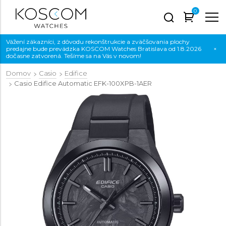
0
Vážení zákazníci, z dôvodu rekonštrukcie a zväčšovania plochy
predajne bude prevádzka KOSCOM Watches Bratislava od 1.8.2026
×
dočasne zatvorená. Tešíme sa na Vás v novom!
Domov
Casio
Edifice
Casio Edifice Automatic
EFK-100XPB-1AER