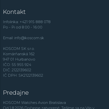
Práve rad G-Shock dnes tvorí jeden z pilierov ponuky
značky. K tým ďalším patria zmenšené modely
Baby-G
,
Kontakt
klasická rada obsahujúca aj množstvo analógových
modelov
Casio Collection
, športovo zamerané modely
Edifice
, outdoorové
Pro Trek
, dámske hodinky
Sheen
,
Infolinka: +421 915 888 078
retro rad
Vintage
,
alebo rádiom riadené modely
Wave
Po - Pi od 8:00 - 16:00
Ceptor
.
Email:
info@koscom.sk
KOSCOM SK s.r.o.
Komárňanská 162
947 01 Hurbanovo
IČO: 55 955 924
DIČ: 2122139602
IČ DPH: SK2122139602
Predajne
KOSCOM Watches Avion Bratislava
Od 1.8.2026 Dočasne zatvorené. Tešíme sa na Vás v