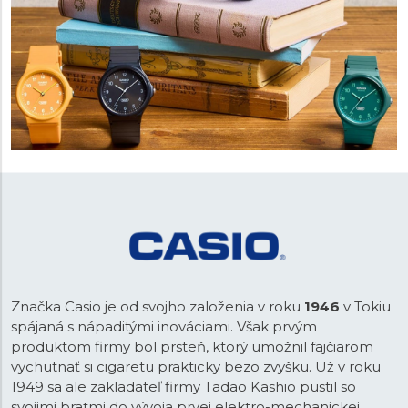
Značka Casio je od svojho založenia v roku
1946
v Tokiu
spájaná s nápaditými inováciami. Však prvým
produktom firmy bol prsteň, ktorý umožnil fajčiarom
vychutnať si cigaretu prakticky bezo zvyšku. Už v roku
1949 sa ale zakladateľ firmy Tadao Kashio pustil so
svojimi bratmi do vývoja prvej elektro-mechanickej