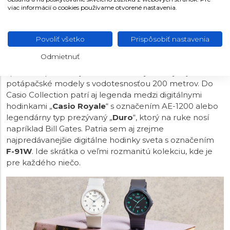
viac informácií o cookies používame otvorené nastavenia.
Pod hlavičkou Casio Collection nájdeme širokú paletu
cenovo dostupných hodiniek Casio mnohých tvarov,
veľkostí, farieb a funkcií. Rad ponúka prevažne
Povoliť všetko
Prispôsobiť nastavenia
quartzové
modely s analógovým, digitálnym aj
Odmietnuť
kombinovaným zobrazením času, spoločenské,
športové, pánske aj dámske hodinky. Nechýbajú ani
potápačské modely s vodotesnosťou 200 metrov. Do
Casio Collection patrí aj legenda medzi digitálnymi
hodinkami „
Casio Royale
“ s označením AE-1200 alebo
legendárny typ prezývaný „
Duro
“, ktorý na ruke nosí
napríklad Bill Gates. Patria sem aj zrejme
najpredávanejšie digitálne hodinky sveta s označením
F-91W
. Ide skrátka o veľmi rozmanitú kolekciu, kde je
pre každého niečo.