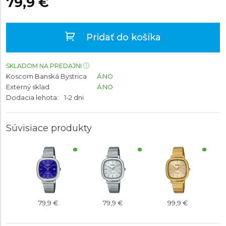
79,9 €
Pridať do košíka
SKLADOM NA PREDAJNI
Koscom Banská Bystrica
ÁNO
Externý sklad
ÁNO
Dodacia lehota:
1-2 dni
Súvisiace produkty
79,9 €
79,9 €
99,9 €