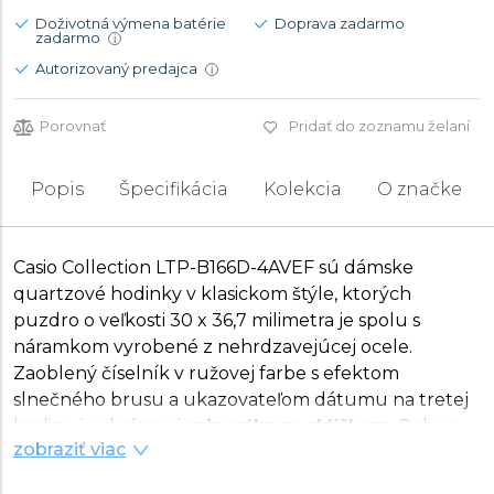
Doživotná výmena batérie
Doprava zadarmo
zadarmo
i
Autorizovaný predajca
i
Porovnať
Pridať do zoznamu želaní
Popis
Špecifikácia
Kolekcia
O značke
Casio Collection LTP-B166D-4AVEF sú dámske
quartzové hodinky v klasickom štýle, ktorých
puzdro o veľkosti 30 x 36,7 milimetra je spolu s
náramkom vyrobené z nehrdzavejúcej ocele.
Zaoblený číselník v ružovej farbe s efektom
slnečného brusu a ukazovateľom dátumu na tretej
hodine je chránený
minerálnym sklíčkom
. Pohon
zobraziť viac
hodiniek zabezpečuje
batériový strojček 5539
s
presnosťou ±20 sekúnd za mesiac. S vodotesnosťou