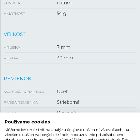
dátum
FUNKCIA
54 g
HMOTNOSŤ
VEĽKOSŤ
7 mm
HRÚBKA
30 mm
PUZDRO
REMIENOK
Oceľ
MATERIÁL REMIENKA
Strieborná
FARBA REMIENKA
Posuvná
SPONA
Používame cookies
Môžeme ich umiestniť na analýzu údajov o našich návštevníkoch, na
zlepšenie našich webových stránok, zobrazovanie prispôsobeného
CASIO COLLECTION
obsahu a na poskytovanie skvelého zážitku z webových stránok. Pre