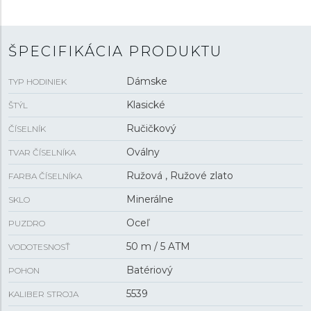
5 ATM
sú hodinky odolné proti dažďu a pri
sprchovaní.
ŠPECIFIKÁCIA PRODUKTU
Dámske
TYP HODINIEK
Klasické
ŠTÝL
Ručičkový
ČÍSELNÍK
Oválny
TVAR ČÍSELNÍKA
Ružová , Ružové zlato
FARBA ČÍSELNÍKA
Minerálne
SKLO
Oceľ
PUZDRO
50 m / 5 ATM
VODOTESNOSŤ
Batériový
POHON
5539
KALIBER STROJA