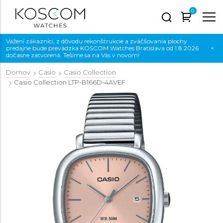
0
Vážení zákazníci, z dôvodu rekonštrukcie a zväčšovania plochy
predajne bude prevádzka KOSCOM Watches Bratislava od 1.8.2026
×
dočasne zatvorená. Tešíme sa na Vás v novom!
Domov
Casio
Casio Collection
Casio Collection
LTP-B166D-4AVEF