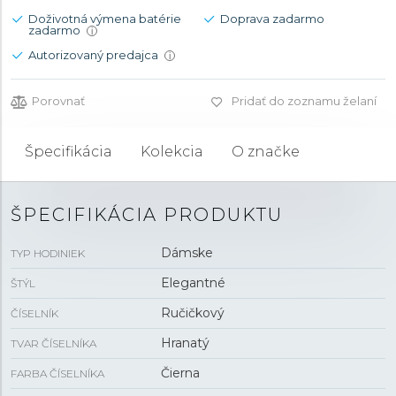
Doživotná výmena batérie
Doprava zadarmo
zadarmo
i
Autorizovaný predajca
i
Porovnať
Pridať do zoznamu želaní
Špecifikácia
Kolekcia
O značke
ŠPECIFIKÁCIA PRODUKTU
Dámske
TYP HODINIEK
Elegantné
ŠTÝL
Ručičkový
ČÍSELNÍK
Hranatý
TVAR ČÍSELNÍKA
Čierna
FARBA ČÍSELNÍKA