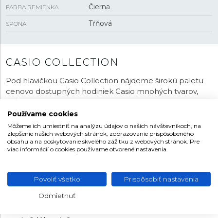
Čierna
FARBA REMIENKA
Tŕňová
SPONA
CASIO COLLECTION
Pod hlavičkou Casio Collection nájdeme širokú paletu
cenovo dostupných hodiniek Casio mnohých tvarov,
veľkostí, farieb a funkcií. Rad ponúka prevažne
quartzové
modely s analógovým, digitálnym aj
Používame cookies
kombinovaným zobrazením času, spoločenské,
Môžeme ich umiestniť na analýzu údajov o našich návštevníkoch, na
športové, pánske aj dámske hodinky. Nechýbajú ani
zlepšenie našich webových stránok, zobrazovanie prispôsobeného
obsahu a na poskytovanie skvelého zážitku z webových stránok. Pre
potápačské modely s vodotesnosťou 200 metrov. Do
viac informácií o cookies používame otvorené nastavenia.
Casio Collection patrí aj legenda medzi digitálnymi
hodinkami „
Casio Royale
“ s označením AE-1200 alebo
legendárny typ prezývaný „
Duro
“, ktorý na ruke nosí
Povoliť všetko
Prispôsobiť nastavenia
napríklad Bill Gates. Patria sem aj zrejme
Odmietnuť
najpredávanejšie digitálne hodinky sveta s označením
F-91W
. Ide skrátka o veľmi rozmanitú kolekciu, kde je