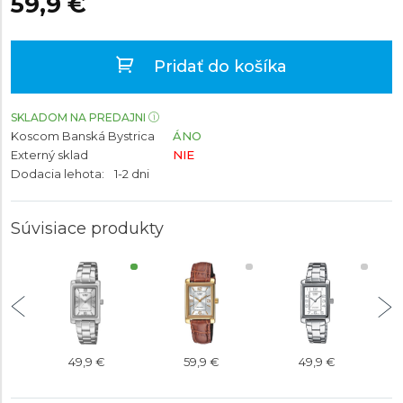
59,9 €
Pridať do košíka
SKLADOM NA PREDAJNI
Koscom Banská Bystrica
ÁNO
Externý sklad
NIE
Dodacia lehota:
1-2 dni
Súvisiace produkty
49,9 €
59,9 €
49,9 €