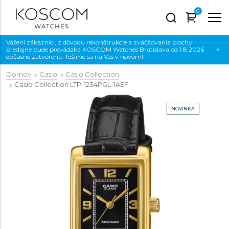
0
Vážení zákazníci, z dôvodu rekonštrukcie a zväčšovania plochy
predajne bude prevádzka KOSCOM Watches Bratislava od 1.8.2026
×
dočasne zatvorená. Tešíme sa na Vás v novom!
Domov
Casio
Casio Collection
Casio Collection
LTP-1234PGL-1AEF
NOVINKA