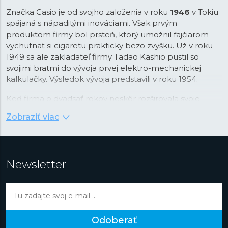
Značka Casio je od svojho založenia v roku
1946
v Tokiu
spájaná s nápaditými inováciami. Však prvým
produktom firmy bol prsteň, ktorý umožnil fajčiarom
vychutnať si cigaretu prakticky bezo zvyšku. Už v roku
1949 sa ale zakladateľ firmy Tadao Kashio pustil so
svojimi bratmi do vývoja prvej elektro-mechanickej
kalkulačky. Výsledok vývoja predstavili v roku 1954.
Keď firma o dvadsať rokov neskôr rozširovala svoje
portfólio, padla voľba na náramkové hodinky, ktoré v
Zobraziť viac
tom čase prechádzali revolúciou v podobe nástupu
quartzovej technológie. Práva na tú v kombinácii s
digitálnym zobrazením času Casio najprv stavilo. Firma v
tejto kombinácii videla príležitosť na využitie svojej
Newsletter
pokročilej technológie integrovaných obvodov vyvinutej
práve pre kalkulačky. Vďaka tomu boli prvé hodinky
Casiotron
taktiež prvými hodinkami s automatickým
kalendárom, ktorý správne nastavoval dátum v kratších
a dlhších mesiacoch. Rýchlo potom hodinky Casio
Odoberať
dostali ďalšie pokročilé funkcie ako večný kalendár so