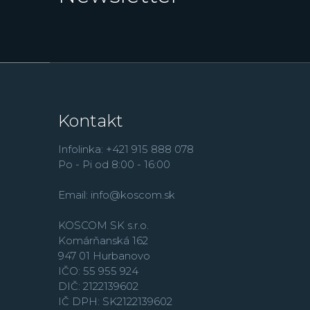
Kontakt
Infolinka: +421 915 888 078
Po - Pi od 8:00 - 16:00
Email:
info@koscom.sk
KOSCOM SK s.r.o.
Komárňanská 162
947 01 Hurbanovo
IČO: 55 955 924
DIČ: 2122139602
IČ DPH: SK2122139602