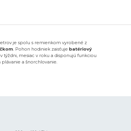
39,9 €
metrov je spolu s remienkom vyrobené z
íčkom
. Pohon hodiniek zaisťuje
batériový
týždni, mesiac v roku a disponujú funkciou
plávanie a šnorchlovanie.