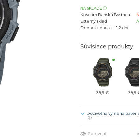
bíjateľný akumulátor
Batožina na odbavenie
Riadené GPS
Rado
Rado
NA SKLADE
Koscom Banská Bystrica
N
TAG Heu
TAG Heu
Externý sklad
Všetky zn
Všetky z
Dodacia lehota:
1-2 dni
Súvisiace produkty
39,9 €
39,9 
Doživotná výmena batéri
i
Porovnať