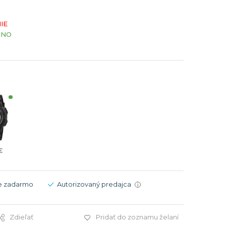
Modré
Modré
IE
er
er
Čierne
Čierne
ÁNO
ačky
načky
Zelené
Červené
Zelené
Perleťové
€
e zadarmo
Autorizovaný predajca
i
Zdieľať
Pridať do zoznamu želaní