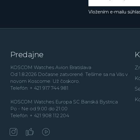
ako večný kalendár so s
svetový čas a ďalšie. Ino
Vložením e-mailu súhlas
prvýkrát použilo pre tel
skutočne nárazu odoln
Práve rad G-Shock dnes 
ďalším patria zmenše
množstvo analógových
Predajne
K
modely
Edifice
, outdo
rad
Vintage
,
alebo rád
KOSCOM Watches Avion Bratislava
Z
Od 1.8.2026 Dočasne zatvorené. Tešíme sa na Vás v
K
novom Koscome. Už čoskoro.
Telefón: + 421 917 744 981
Se
K
KOSCOM Watches Europa SC Banská Bystrica
Po - Ne od 9:00 do 21:00
Telefón: + 421 908 112 204