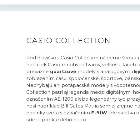
CASIO COLLECTION
Pod hlavičkou Casio Collection nájdeme širokú
hodiniek Casio mnohých tvarov, veľkostí, farieb 
prevažne
quartzové
modely s analógovým, dig
zobrazením času, spoločenské, športové, pánsk
Nechýbajú ani potápačské modely s vodotesnos
Collection patrí aj legenda medzi digitálnymi ho
označením AE-1200 alebo legendárny typ prezý
nosí napríklad Bill Gates. Patria sem aj zrejme n
hodinky sveta s označením
F-91W
. Ide skrátka 
kde je pre každého niečo.