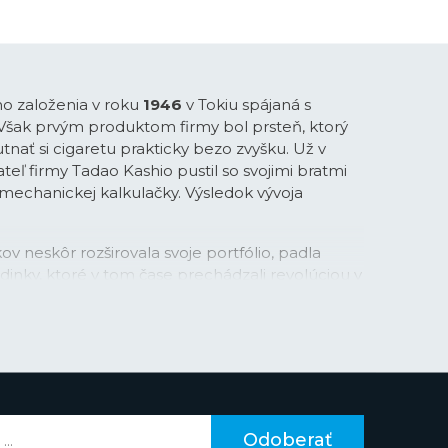
ho založenia v roku
1946
v Tokiu spájaná s
 Však prvým produktom firmy bol prsteň, ktorý
tnať si cigaretu prakticky bezo zvyšku. Už v
teľ firmy Tadao Kashio pustil so svojimi bratmi
-mechanickej kalkulačky. Výsledok vývoja
ov neskôr rozširovala svoje portfólio, padla
inky, ktoré v tom čase prechádzali revolúciou v
vej technológie. Práva na tú v kombinácii s
su Casio najprv stavilo. Firma v tejto
itosť na využitie svojej pokročilej technológie
vyvinutej práve pre kalkulačky. Vďaka tomu boli
n
taktiež prvými hodinkami s automatickým
ne nastavoval dátum v kratších a dlhších
 hodinky Casio dostali ďalšie pokročilé funkcie
Odoberať