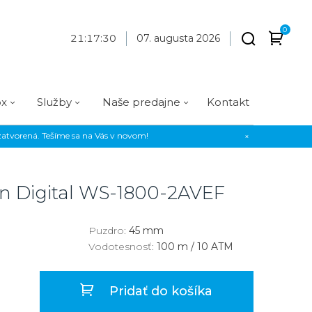
0
21
:
17
:
30
07. augusta 2026
ox
Služby
Naše predajne
Kontakt
atvorená. Tešíme sa na Vás v novom!
×
Praha
Prevedenie
Prevedenie
Osadenie
Materiál
Materiál
erky
Analógové
Analógové
Diamanty
Oceľ
Oceľ
n Digital
WS-1800-2AVEF
EE
Digitálne
Digitálne
Kamienky
Titán
Titán
us Style
Okrúhle
Okrúhle
Keramika
Keramika
Puzdro:
45 mm
Vodotesnosť:
100 m / 10 ATM
us Silver
Hranaté
Hranaté
Karbón
Zlato
Zlaté
Zlaté
Zlato
Pridať do košíka
Strieborné
Strieborné
Bronz