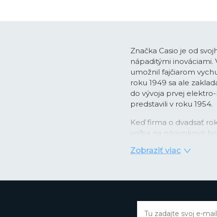
Značka Casio je od svoj
nápaditými inováciami.
umožnil fajčiarom vychu
roku 1949 sa ale zaklada
do vývoja prvej elektro
predstavili v roku 1954.
Keď firma o dvadsať rok
voľba na náramkové hod
podobe nástupu quartzo
Zobraziť viac
digitálnym zobrazením ča
kombinácii videla prílež
integrovaných obvodov 
prvé hodinky
Casiotro
kalendárom, ktorý správ
mesiacoch. Rýchlo potom