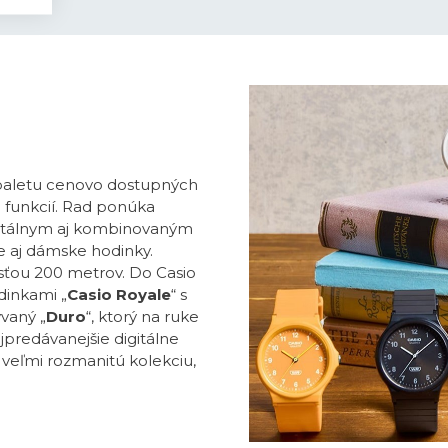
 paletu cenovo dostupných
a funkcií. Rad ponúka
itálnym aj kombinovaným
e aj dámske hodinky.
ťou 200 metrov. Do Casio
dinkami „
Casio Royale
“ s
vaný „
Duro
“, ktorý na ruke
ajpredávanejšie digitálne
o veľmi rozmanitú kolekciu,