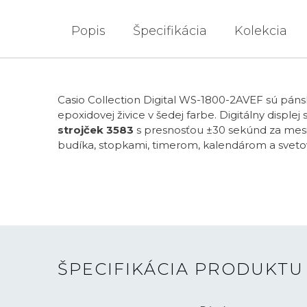
Popis
Špecifikácia
Kolekcia
Casio Collection Digital WS-1800-2AVEF sú pán
epoxidovej živice v šedej farbe. Digitálny disp
strojček 3583
s presnosťou ±30 sekúnd za mesi
budíka, stopkami, timerom, kalendárom a svet
ŠPECIFIKÁCIA PRODUKTU