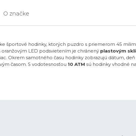
O značke
ske športové hodinky, ktorých puzdro s priemerom 45 mili
lej s oranžovým LED podsvietením je chránený
plastovým skl
ac. Okrem samotného času hodinky zobrazujú dátum, deň v 
ovým časom. S vodotesnosťou
10 ATM
sú hodinky vhodné na 