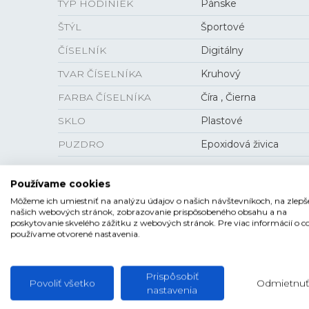
TYP HODINIEK
Pánske
ŠTÝL
Športové
ČÍSELNÍK
Digitálny
TVAR ČÍSELNÍKA
Kruhový
FARBA ČÍSELNÍKA
Číra , Čierna
SKLO
Plastové
PUZDRO
Epoxidová živica
Používame cookies
Môžeme ich umiestniť na analýzu údajov o našich návštevníkoch, na zlepš
VEĽKOSŤ
našich webových stránok, zobrazovanie prispôsobeného obsahu a na
poskytovanie skvelého zážitku z webových stránok. Pre viac informácií o c
používame otvorené nastavenia.
HRÚBKA
13,8 mm
PUZDRO
45 mm
Prispôsobiť
Povoliť všetko
Odmietnuť
nastavenia