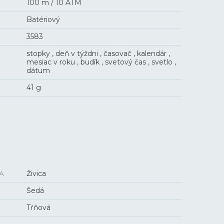
100 m / 10 ATM
Batériový
3583
stopky , deň v týždni , časovač , kalendár ,
mesiac v roku , budík , svetový čas , svetlo ,
dátum
41 g
A
Živica
Šedá
Tŕňová