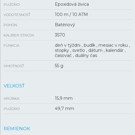
Epoxidová živica
PUZDRO
100 m / 10 ATM
VODOTESNOSŤ
Batériový
POHON
3570
KALIBER STROJA
deň v týždni , budík , mesiac v roku ,
FUNKCIA
stopky , svetlo , dátum , kalendár ,
časovač , duálny čas
55 g
HMOTNOSŤ
VEĽKOSŤ
15,9 mm
HRÚBKA
49,7 mm
PUZDRO
REMIENOK