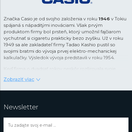
Značka Casio je od svojho založenia v roku
1946
v Tokiu
spájaná s nápaditými inováciami. Však prvým
produktom firmy bol prsteň, ktorý umožnil fajčiarom
vychutnať si cigaretu prakticky bezo zvyšku. Už v roku
1949 sa ale zakladateľ firmy Tadao Kashio pustil so
svojimi bratmi do vývoja prvej elektro-mechanickej
kalkulačky. Výsledok vývoja predstavili v roku 1954.
Keď firma o dvadsať rokov neskôr rozširovala svoje
portfólio, padla voľba na náramkové hodinky, ktoré v
Zobraziť viac
tom čase prechádzali revolúciou v podobe nástupu
quartzovej technológie. Práva na tú v kombinácii s
digitálnym zobrazením času Casio najprv stavilo. Firma v
tejto kombinácii videla príležitosť na využitie svojej
Newsletter
pokročilej technológie integrovaných obvodov vyvinutej
práve pre kalkulačky. Vďaka tomu boli prvé hodinky
Casiotron
taktiež prvými hodinkami s automatickým
kalendárom, ktorý správne nastavoval dátum v kratších