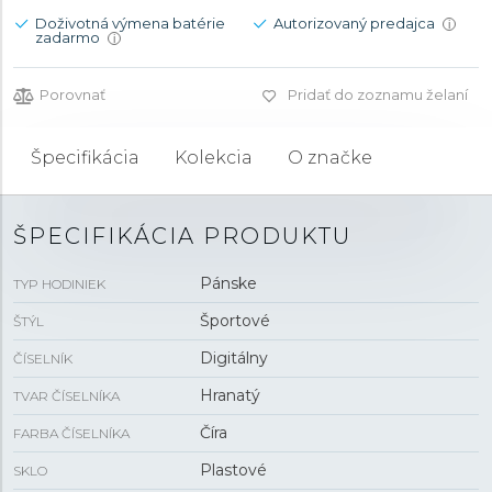
Doživotná výmena batérie
Autorizovaný predajca
i
zadarmo
i
Porovnať
Pridať do zoznamu želaní
Špecifikácia
Kolekcia
O značke
ŠPECIFIKÁCIA PRODUKTU
Pánske
TYP HODINIEK
Športové
ŠTÝL
Digitálny
ČÍSELNÍK
Hranatý
TVAR ČÍSELNÍKA
Číra
FARBA ČÍSELNÍKA
Plastové
SKLO