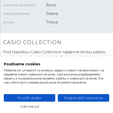
Živica
MATERIÁL REMIENKA
Zelená
FARBA REMIENKA
Tŕňová
SPONA
CASIO COLLECTION
Pod hlavičkou Casio Collection nájdeme širokú paletu
cenovo dostupných hodiniek Casio mnohých tvarov,
veľkostí, farieb a funkcií. Rad ponúka prevažne
Používame cookies
quartzové
modely s analógovým, digitálnym aj
Môžeme ich umiestniť na analýzu údajov o našich návštevníkoch, na
kombinovaným zobrazením času, spoločenské,
zlepšenie našich webových stránok, zobrazovanie prispôsobeného
obsahu a na poskytovanie skvelého zážitku z webových stránok. Pre
športové, pánske aj dámske hodinky. Nechýbajú ani
viac informácií o cookies používame otvorené nastavenia.
potápačské modely s vodotesnosťou 200 metrov. Do
Casio Collection patrí aj legenda medzi digitálnymi
hodinkami „
Casio Royale
“ s označením AE-1200 alebo
Povoliť všetko
Prispôsobiť nastavenia
legendárny typ prezývaný „
Duro
“, ktorý na ruke nosí
Odmietnuť
napríklad Bill Gates. Patria sem aj zrejme
najpredávanejšie digitálne hodinky sveta s označením