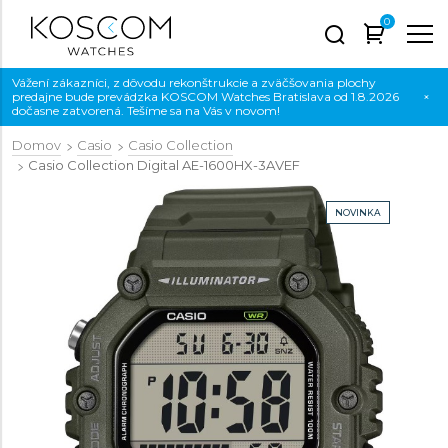
0
Vážení zákazníci, z dôvodu rekonštrukcie a zväčšovania plochy
predajne bude prevádzka KOSCOM Watches Bratislava od 1.8.2026
×
dočasne zatvorená. Tešíme sa na Vás v novom!
Domov
Casio
Casio Collection
Casio Collection Digital
AE-1600HX-3AVEF
NOVINKA