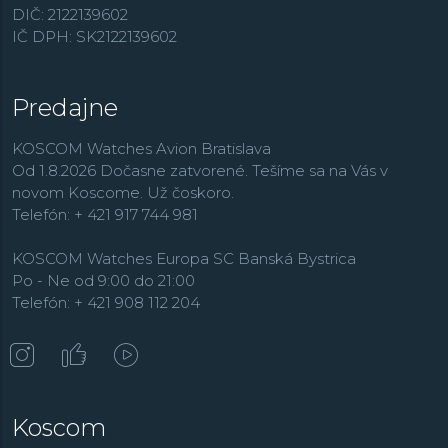
DIČ: 2122139602
IČ DPH: SK2122139602
Predajne
KOSCOM Watches Avion Bratislava
Od 1.8.2026 Dočasne zatvorené. Tešíme sa na Vás v
novom Koscome. Už čoskoro.
Telefón: + 421 917 744 981
KOSCOM Watches Europa SC Banská Bystrica
Po - Ne od 9:00 do 21:00
Telefón: + 421 908 112 204
Koscom