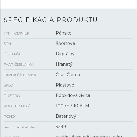
sú hodinky vhodné na plávanie a šnorchlovanie.
ŠPECIFIKÁCIA PRODUKTU
Pánske
TYP HODINIEK
Športové
ŠTÝL
Digitálny
ČÍSELNÍK
Hranatý
TVAR ČÍSELNÍKA
Číra , Čierna
FARBA ČÍSELNÍKA
Plastové
SKLO
Epoxidová živica
PUZDRO
100 m / 10 ATM
VODOTESNOSŤ
Batériový
POHON
3299
KALIBER STROJA