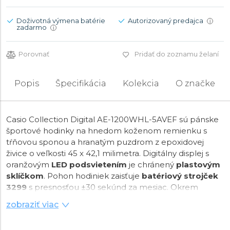
Doživotná výmena batérie
Autorizovaný predajca
i
zadarmo
i
Porovnať
Pridať do zoznamu želaní
Popis
Špecifikácia
Kolekcia
O značke
Casio Collection Digital AE-1200WHL-5AVEF sú pánske
športové hodinky na hnedom koženom remienku s
tŕňovou sponou a hranatým puzdrom z epoxidovej
živice o veľkosti 45 x 42,1 milimetra. Digitálny displej s
oranžovým
LED podsvietením
je chránený
plastovým
sklíčkom
. Pohon hodiniek zaisťuje
batériový strojček
3299
s presnosťou ±30 sekúnd za mesiac. Okrem
samotného času hodinky zobrazujú dátum, deň v týždni,
zobraziť viac
mesiac v roku a disponujú funkciou budíka, timera,
stopkami a svetovým časom. S vodotesnosťou
10 ATM