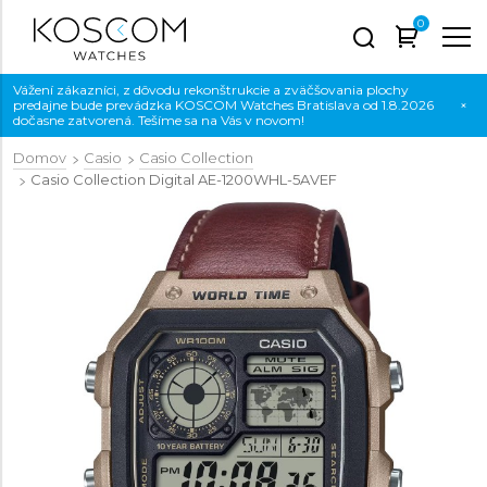
0
Vážení zákazníci, z dôvodu rekonštrukcie a zväčšovania plochy
predajne bude prevádzka KOSCOM Watches Bratislava od 1.8.2026
×
dočasne zatvorená. Tešíme sa na Vás v novom!
Domov
Casio
Casio Collection
Casio Collection Digital
AE-1200WHL-5AVEF