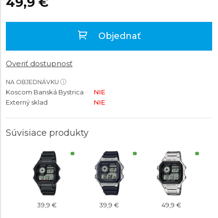
49,9 €
Objednať
Overiť dostupnosť
NA OBJEDNÁVKU
Koscom Banská Bystrica
NIE
Externý sklad
NIE
Súvisiace produkty
39,9 €
39,9 €
49,9 €