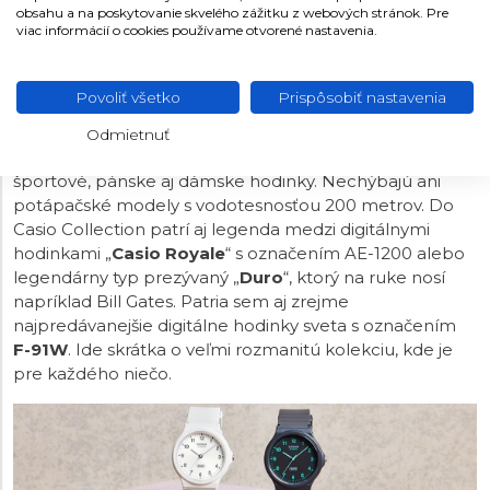
obsahu a na poskytovanie skvelého zážitku z webových stránok. Pre
CASIO COLLECTION
viac informácií o cookies používame otvorené nastavenia.
Pod hlavičkou Casio Collection nájdeme širokú paletu
cenovo dostupných hodiniek Casio mnohých tvarov,
Povoliť všetko
Prispôsobiť nastavenia
veľkostí, farieb a funkcií. Rad ponúka prevažne
quartzové
modely s analógovým, digitálnym aj
Odmietnuť
kombinovaným zobrazením času, spoločenské,
športové, pánske aj dámske hodinky. Nechýbajú ani
potápačské modely s vodotesnosťou 200 metrov. Do
Casio Collection patrí aj legenda medzi digitálnymi
hodinkami „
Casio Royale
“ s označením AE-1200 alebo
legendárny typ prezývaný „
Duro
“, ktorý na ruke nosí
napríklad Bill Gates. Patria sem aj zrejme
najpredávanejšie digitálne hodinky sveta s označením
F-91W
. Ide skrátka o veľmi rozmanitú kolekciu, kde je
pre každého niečo.