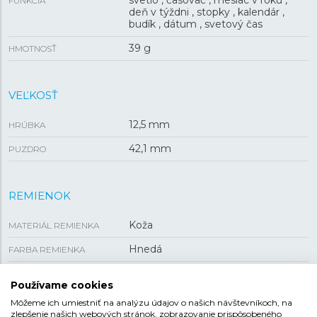
svetlo , časovač , mesiac v roku ,
FUNKCIA
deň v týždni , stopky , kalendár ,
budík , dátum , svetový čas
39 g
HMOTNOSŤ
VEĽKOSŤ
12,5 mm
HRÚBKA
42,1 mm
PUZDRO
REMIENOK
Koža
MATERIÁL REMIENKA
Hnedá
FARBA REMIENKA
Tŕňová
SPONA
Používame cookies
Môžeme ich umiestniť na analýzu údajov o našich návštevníkoch, na
zlepšenie našich webových stránok, zobrazovanie prispôsobeného