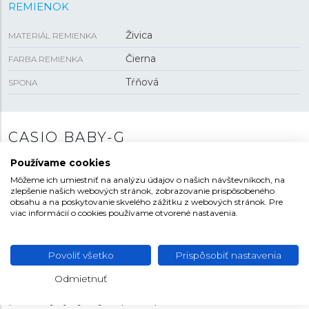
REMIENOK
Živica
MATERIÁL REMIENKA
Čierna
FARBA REMIENKA
Tŕňová
SPONA
CASIO BABY-G
Casio Baby-G sú zmenšené verzie modelov G-Shock
Používame cookies
určené predovšetkým pre menšie zápästie. Modely
Môžeme ich umiestniť na analýzu údajov o našich návštevníkoch, na
zlepšenie našich webových stránok, zobrazovanie prispôsobeného
tohto radu vychádzajú tak z tvarov pôvodného
obsahu a na poskytovanie skvelého zážitku z webových stránok. Pre
ikonického typu G-Shock
DW-5000C
z roku 1983, ako aj
viac informácií o cookies používame otvorené nastavenia.
z radu ďalších obľúbených modelov. Hodinky Baby-G sa
vyznačujú puzdrom z epoxidovej živice a celkovým
športovým vzhľadom v rade farebných prevedení. S
Povoliť všetko
Prispôsobiť nastavenia
vodotesnosťou
100 metrov
a mnohými funkciami
Odmietnuť
vrátane stopiek, budíka, timera a kalendára poslúži ako
praktický aj štýlový doplnok pri každodennom nosení a