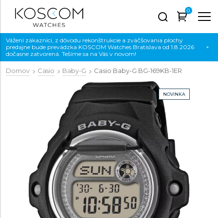
0
Vážení zákazníci, z dôvodu rekonštrukcie a zväčšovania plochy
predajne bude prevádzka KOSCOM Watches Bratislava od 1.8.2026
×
dočasne zatvorená. Tešíme sa na Vás v novom!
Domov
Casio
Baby-G
Casio Baby-G
BG-169KB-1ER
NOVINKA