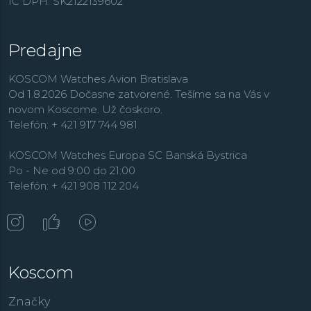
IČ DPH: SK2122139602
Predajne
KOSCOM Watches Avion Bratislava
Od 1.8.2026 Dočasne zatvorené. Tešíme sa na Vás v
novom Koscome. Už čoskoro.
Telefón: + 421 917 744 981
KOSCOM Watches Europa SC Banská Bystrica
Po - Ne od 9:00 do 21:00
Telefón: + 421 908 112 204
Koscom
Značky