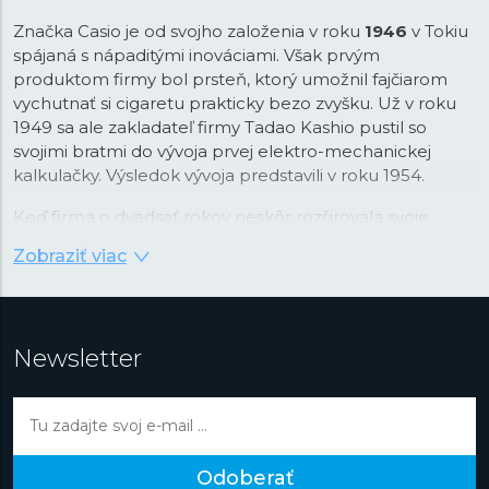
Značka Casio je od svojho založenia v roku
1946
v Tokiu
spájaná s nápaditými inováciami. Však prvým
produktom firmy bol prsteň, ktorý umožnil fajčiarom
vychutnať si cigaretu prakticky bezo zvyšku. Už v roku
1949 sa ale zakladateľ firmy Tadao Kashio pustil so
svojimi bratmi do vývoja prvej elektro-mechanickej
kalkulačky. Výsledok vývoja predstavili v roku 1954.
Keď firma o dvadsať rokov neskôr rozširovala svoje
portfólio, padla voľba na náramkové hodinky, ktoré v
Zobraziť viac
tom čase prechádzali revolúciou v podobe nástupu
quartzovej technológie. Práva na tú v kombinácii s
digitálnym zobrazením času Casio najprv stavilo. Firma v
tejto kombinácii videla príležitosť na využitie svojej
Newsletter
pokročilej technológie integrovaných obvodov vyvinutej
práve pre kalkulačky. Vďaka tomu boli prvé hodinky
Casiotron
taktiež prvými hodinkami s automatickým
kalendárom, ktorý správne nastavoval dátum v kratších
a dlhších mesiacoch. Rýchlo potom hodinky Casio
Odoberať
dostali ďalšie pokročilé funkcie ako večný kalendár so