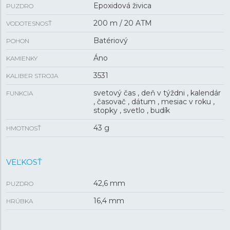
Epoxidová živica
PUZDRO
200 m / 20 ATM
VODOTESNOSŤ
Batériový
POHON
Áno
KAMIENKY
3531
KALIBER STROJA
svetový čas , deň v týždni , kalendár
FUNKCIA
, časovač , dátum , mesiac v roku ,
stopky , svetlo , budík
43 g
HMOTNOSŤ
VEĽKOSŤ
42,6 mm
PUZDRO
16,4 mm
HRÚBKA