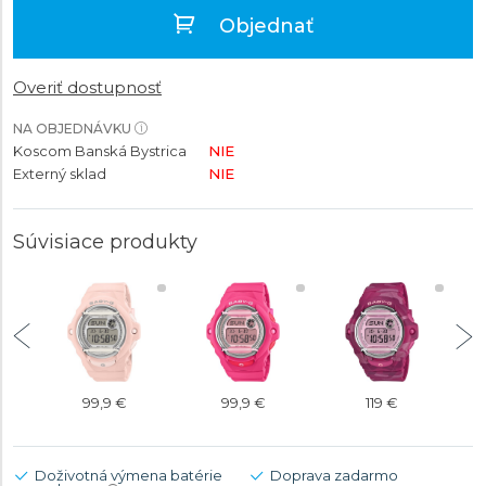
Objednať
Overiť dostupnosť
NA OBJEDNÁVKU
Koscom Banská Bystrica
NIE
Externý sklad
NIE
Súvisiace produkty
99,9 €
99,9 €
119 €
Doživotná výmena batérie
Doprava zadarmo