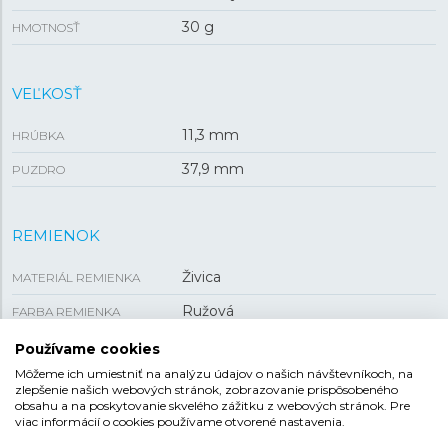
30 g
HMOTNOSŤ
VEĽKOSŤ
11,3 mm
HRÚBKA
37,9 mm
PUZDRO
REMIENOK
Živica
MATERIÁL REMIENKA
Ružová
FARBA REMIENKA
Tŕňová
SPONA
Používame cookies
Môžeme ich umiestniť na analýzu údajov o našich návštevníkoch, na
zlepšenie našich webových stránok, zobrazovanie prispôsobeného
obsahu a na poskytovanie skvelého zážitku z webových stránok. Pre
CASIO BABY-G
viac informácií o cookies používame otvorené nastavenia.