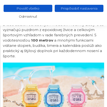
Casio Baby-G sú zmenšené verzie modelov G-Shock
určené predovšetkým pre menšie zápästie. Modely
Povoliť všetko
Prispôsobiť nastavenia
tohto radu vychádzajú tak z tvarov pôvodného
Odmietnuť
ikonického typu G-Shock
DW-5000C
z roku 1983, ako aj
z radu ďalších obľúbených modelov. Hodinky Baby-G sa
vyznačujú puzdrom z epoxidovej živice a celkovým
športovým vzhľadom v rade farebných prevedení. S
vodotesnosťou
100 metrov
a mnohými funkciami
vrátane stopiek, budíka, timera a kalendára poslúži ako
praktický aj štýlový doplnok pri každodennom nosení a
športe.