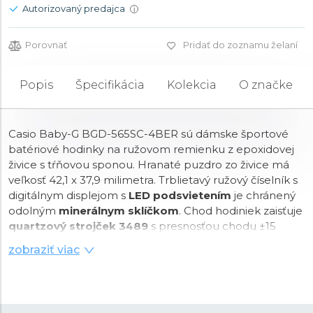
Autorizovaný predajca
i
Porovnať
Pridať do zoznamu želaní
Popis
Špecifikácia
Kolekcia
O značke
Casio Baby-G BGD-565SC-4BER sú dámske športové
batériové hodinky na ružovom remienku z epoxidovej
živice s tŕňovou sponou. Hranaté puzdro zo živice má
veľkosť 42,1 x 37,9 milimetra. Trblietavý ružový číselník s
digitálnym displejom s
LED podsvietením
je chránený
odolným
minerálnym sklíčkom
. Chod hodiniek zaisťuje
quartzový strojček 3489
s presnosťou chodu ±15
sekúnd za mesiac. Hodinky sú nárazuvzdorné a s
zobraziť viac
vodotesnosťou
10 ATM
sú vhodné na plávanie a
šnorchlovanie.