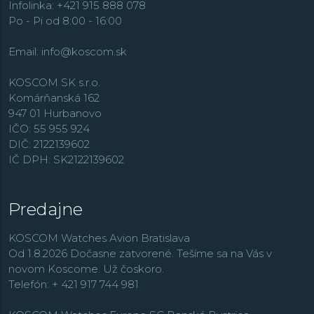
Edifice
, outdoorové
Pro Trek
, dámske hodinky
Sheen
,
Infolinka: +421 915 888 078
retro rad
Vintage
,
alebo rádiom riadené modely
Wave
Po - Pi od 8:00 - 16:00
Ceptor
.
Email:
info@koscom.sk
KOSCOM SK s.r.o.
Komárňanská 162
947 01 Hurbanovo
IČO: 55 955 924
DIČ: 2122139602
IČ DPH: SK2122139602
Predajne
KOSCOM Watches Avion Bratislava
Od 1.8.2026 Dočasne zatvorené. Tešíme sa na Vás v
novom Koscome. Už čoskoro.
Telefón: + 421 917 744 981