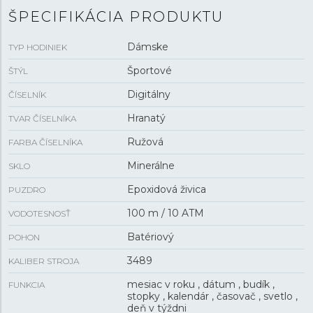
ŠPECIFIKÁCIA PRODUKTU
Dámske
TYP HODINIEK
Športové
ŠTÝL
Digitálny
ČÍSELNÍK
Hranatý
TVAR ČÍSELNÍKA
Ružová
FARBA ČÍSELNÍKA
Minerálne
SKLO
Epoxidová živica
PUZDRO
100 m / 10 ATM
VODOTESNOSŤ
Batériový
POHON
3489
KALIBER STROJA
mesiac v roku , dátum , budík ,
FUNKCIA
stopky , kalendár , časovač , svetlo ,
deň v týždni