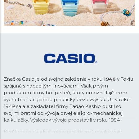
Značka Casio je od svojho založenia v roku
1946
v Tokiu
spájaná s nápaditými inováciami. Však prvým
produktom firmy bol prsteň, ktorý umožnil fajčiarom
vychutnať si cigaretu prakticky bezo zvyšku. Už v roku
1949 sa ale zakladateľ firmy Tadao Kashio pustil so
svojimi bratmi do vývoja prvej elektro-mechanickej
kalkulačky. Výsledok vývoja predstavili v roku 1954.
Keď firma o dvadsať rokov neskôr rozširovala svoje
portfólio, padla voľba na náramkové hodinky, ktoré v