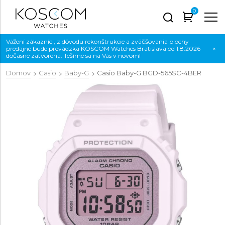
0
Vážení zákazníci, z dôvodu rekonštrukcie a zväčšovania plochy
predajne bude prevádzka KOSCOM Watches Bratislava od 1.8.2026
×
dočasne zatvorená. Tešíme sa na Vás v novom!
Domov
Casio
Baby-G
Casio Baby-G
BGD-565SC-4BER