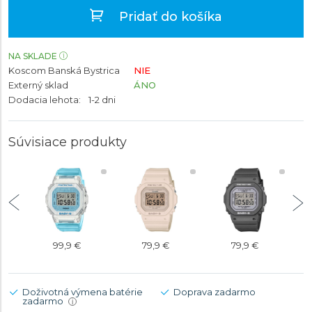
Pridať do košíka
NA SKLADE
Koscom Banská Bystrica
NIE
Externý sklad
ÁNO
Dodacia lehota:
1-2 dni
Súvisiace produkty
99,9 €
79,9 €
79,9 €
Doživotná výmena batérie
Doprava zadarmo
zadarmo
i