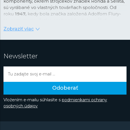
komponenty, okrem strojčekov značiek Ronda a Sellita,
sú vyrábané vo vlastných továrňach spoločnosti. Od
roku
1947,
kedy bola značka založená Adolfom Flury-
Hugom, musia všetky vyrobené hodinky spĺňať
najprísnejšie kritériá Swiss made a sú známe svojou
Zobraziť viac
precíznosťou a kontrolou kvality. Spoločnosť kladie tiež
veľký dôraz na estetické prevedenie každých hodiniek,
výber materiálov na výrobu a značnú časť úsilia venuje
vývoju.
V 70. rokoch predstavili vlastné digitálne hodinky,
Newsletter
o dekádu neskôr hodinky s mesačnou fázou av roku
2004 si nechali patentovať vlastnú ochranu korunky.
Značka sa v deväťdesiatych rokoch dostala do širokého
podvedomia verejnosti, keď sa stala oficiálnou
časomierou tenisového turnaja „Davidoff Swiss Indoors“
Odoberať
a následne aj Majstrovstvá sveta v klasickom lyžovaní v
nemeckom Oberstdorfe alebo hrdým partnerom
Vložením e-mailu súhlasíte s
podmienkami ochrany
stajne Redbull Suaber-Petronas Formule 1. Objavte
osobných údajov
automatické hodinky v nadčasovom dizajne alebo
športovo zamerané modely z kolekcie Gents Sport či
ľahké avšak odolné titánové hodinky z kolekcie
Titanium.