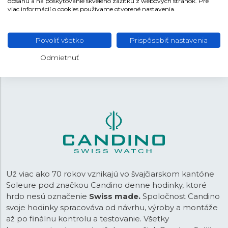
obsahu a na poskytovanie skvelého zážitku z webových stránok. Pre
Oceľ
MATERIÁL REMIENKA
viac informácií o cookies používame otvorené nastavenia.
Strieborná
FARBA REMIENKA
Povoliť všetko
Prispôsobiť nastavenia
24,2 mm
ROZTEČ
Odmietnuť
Preklápacia
SPONA
Už viac ako 70 rokov vznikajú vo švajčiarskom kantóne
Soleure pod značkou Candino denne hodinky, ktoré
hrdo nesú označenie
Swiss made.
Spoločnosť Candino
svoje hodinky spracováva od návrhu, výroby a montáže
až po finálnu kontrolu a testovanie. Všetky