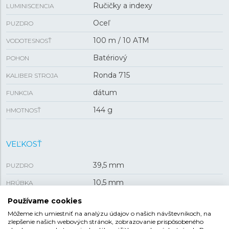
Ručičky a indexy
LUMINISCENCIA
Oceľ
PUZDRO
100 m / 10 ATM
VODOTESNOSŤ
Batériový
POHON
Ronda 715
KALIBER STROJA
dátum
FUNKCIA
144 g
HMOTNOSŤ
VEĽKOSŤ
39,5 mm
PUZDRO
10,5 mm
HRÚBKA
Používame cookies
Môžeme ich umiestniť na analýzu údajov o našich návštevníkoch, na
REMIENOK
zlepšenie našich webových stránok, zobrazovanie prispôsobeného