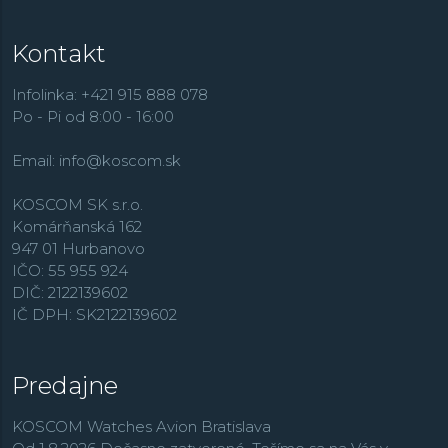
Kontakt
Infolinka: +421 915 888 078
Po - Pi od 8:00 - 16:00
Email:
info@koscom.sk
KOSCOM SK s.r.o.
Komárňanská 162
947 01 Hurbanovo
IČO: 55 955 924
DIČ: 2122139602
IČ DPH: SK2122139602
Predajne
KOSCOM Watches Avion Bratislava