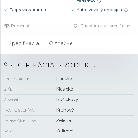
zadarmo
i
Doprava zadarmo
Autorizovaný predajca
i
Porovnať
Pridať do zoznamu želaní
Špecifikácia
O značke
ŠPECIFIKÁCIA PRODUKTU
Pánske
TYP HODINIEK
Klasické
ŠTÝL
Ručičkový
ČÍSELNÍK
Kruhový
TVAR ČÍSELNÍKA
Zelená
FARBA ČÍSELNÍKA
Zafírové
SKLO