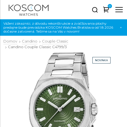
0
Vážení zákazníci, z dôvodu rekonštrukcie a zväčšovania plochy
predajne bude prevádzka KOSCOM Watches Bratislava od 1.8.2026
×
dočasne zatvorená. Tešíme sa na Vás v novom!
Domov
Candino
Couple Classic
Candino Couple Classic
C4799/3
NOVINKA