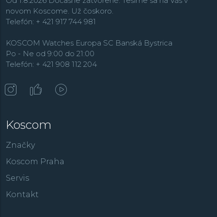
Od 1.8.2026 Dočasne zatvorené. Tešíme sa na Vás v
novom Koscome. Už čoskoro.
Telefón: + 421 917 744 981
KOSCOM Watches Europa SC Banská Bystrica
Po - Ne od 9:00 do 21:00
Telefón: + 421 908 112 204
Koscom
Značky
Koscom Praha
Servis
Kontakt