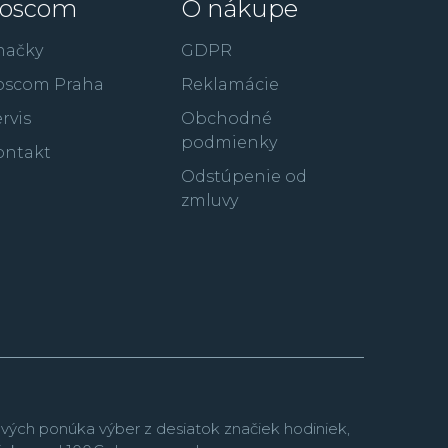
oscom
O nákupe
načky
GDPR
oscom Praha
Reklamácie
rvis
Obchodné
podmienky
ontakt
Odstúpenie od
zmluvy
vých ponúka výber z desiatok značiek hodiniek,