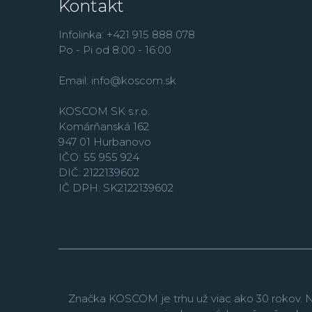
Kontakt
Infolinka: +421 915 888 078
Po - Pi od 8:00 - 16:00
Email:
info@koscom.sk
KOSCOM SK s.r.o.
Komárňanská 162
947 01 Hurbanovo
IČO: 55 955 924
DIČ: 2122139602
IČ DPH: SK2122139602
Značka KOSCOM je trhu už viac ako 30 rokov. N