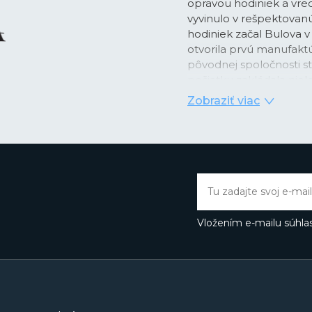
opravou hodiniek a vrec
vyvinulo v rešpektovan
hodiniek začal Bulova v 
otvorila prvú manufakt
pôvodnej spoločnosti s
počiatku zakládala niel
inováciách, a to nielen 
Zobraziť viac
aj výrazný marketing -
p
svete
bola práve rekla
Značka sa preslávila ce
najmä ladičkové hodin
značka), hodinky
Comp
hodinky.
Prototyp chr
dostal do rúk astronaut
Vložením e-mailu súhlas
modely ako
Oceanogra
ďalšie. Bulova, ktorá o
na tieto modely vo svoj
moderné verzie. Špecia
vysokofrekvenčné kva
mechanické hodinky s 