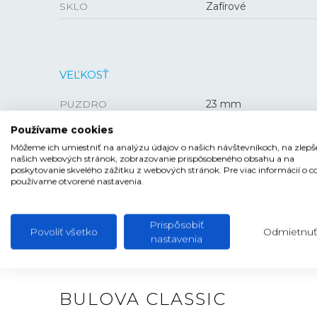
SKLO
Zafírové
VEĽKOSŤ
PUZDRO
23 mm
Používame cookies
Môžeme ich umiestniť na analýzu údajov o našich návštevníkoch, na zlepš
našich webových stránok, zobrazovanie prispôsobeného obsahu a na
poskytovanie skvelého zážitku z webových stránok. Pre viac informácií o c
používame otvorené nastavenia.
Prispôsobiť
Povoliť všetko
Odmietnuť
nastavenia
BULOVA CLASSIC