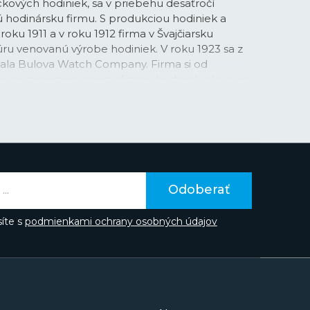
kových hodiniek, sa v priebehu desaťročí
ú hodinársku firmu. S produkciou hodiniek a
roku 1911 a v roku 1912 firma v Švajčiarsku
úru venovanú výrobe hodiniek. V roku 1923 sa z
tala Bulova Watch Company. Firma si od
en na prepracovanom dizajne hodiniek, ale aj na
v samotnej technike hodiniek. Bulova preslávila
rvou vysielanou televíznou reklamou na
ma na hodinky Bulova.
lou radou modelov, medzi ktorými vyčnievajú
ky
Accutron
(z toho je dnes celá samostatná
utron
s LED displejom alebo slávne „mesačné"
Odoberať
onografu
Bulova sa totiž zhodou okolností
a Davida Scotta až na Mesiac. Slávne sú aj
íte s
podmienkami ochrany osobných údajov
pher
, Super Seville, Jet Star, Mil-Ships, Hack a
d roku 2007 patrí japonskému výrobcovi
Citizen
,
om portfóliu často nadväzuje a prináša ich
litou značky sú dnes najmä veľmi presné
rtzové strojky
, ale v ponuke má aj
automatickým natáčaním.