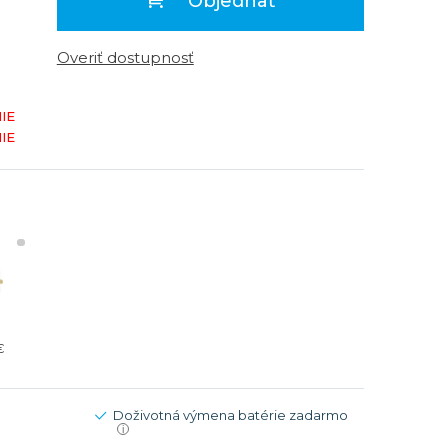
Objednať
Modré
Modré
er
er
Čierne
Čierne
Overiť dostupnosť
ačky
načky
Zelené
Červené
IE
Zelené
IE
Perleťové
€
Doživotná výmena batérie zadarmo
i