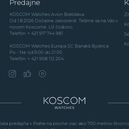
Predajne
K
KOSCOM Watches Avion Bratislava
Z
Od 1.8.2026 Dočasne zatvorené. Tešíme sa na Vás v
K
novom Koscome. Už čoskoro.
Telefón: + 421 917 744 981
Se
K
KOSCOM Watches Europa SC Banská Bystrica
Po - Ne od 9:00 do 21:00
Telefón: + 421 908 112 204
aša predajňa v Prahe na ploche viac ako 700 metrov štvorco