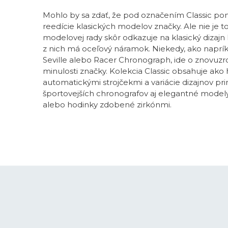
Mohlo by sa zdať, že pod označením Classic p
reedície klasických modelov značky. Ale nie je 
modelovej rady skôr odkazuje na klasický dizajn h
z nich má oceľový náramok. Niekedy, ako naprík
Seville alebo Racer Chronograph, ide o znovuzr
minulosti značky. Kolekcia Classic obsahuje ako 
automatickými strojčekmi a variácie dizajnov pr
športovejších chronografov aj elegantné modely
alebo hodinky zdobené zirkónmi.