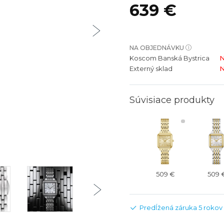
639 €
bíjateľný akumulátor
Batožina na odbavenie
Riadené GPS
Rado
Rado
TAG Heu
TAG Heu
Všetky zn
Všetky z
NA OBJEDNÁVKU
Koscom Banská Bystrica
N
Externý sklad
N
Súvisiace produkty
509 €
509 
Predĺžená záruka 5 rokov