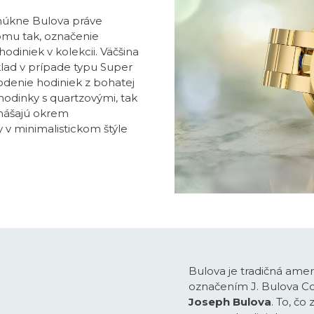
onúkne Bulova práve
tomu tak, označenie
odiniek v kolekcii. Väčšina
lad v prípade typu Super
odenie hodiniek z bohatej
hodinky s quartzovými, tak
inášajú okrem
 v minimalistickom štýle
Bulova je tradičná ame
označením J. Bulova Co
Joseph Bulova
. To, čo