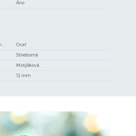
Áno
A
Oceľ
Strieborná
Motýliková
12 mm