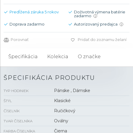
Predĺžená záruka 5 rokov
Doživotná výmena batérie
zadarmo
i
Doprava zadarmo
Autorizovaný predajca
i
Porovnať
Pridať do zoznamu želaní
Špecifikácia
Kolekcia
O značke
ŠPECIFIKÁCIA PRODUKTU
Pánske , Dámske
TYP HODINIEK
Klasické
ŠTÝL
Ručičkový
ČÍSELNÍK
Oválny
TVAR ČÍSELNÍKA
Čierna
FARBA ČÍSELNÍKA