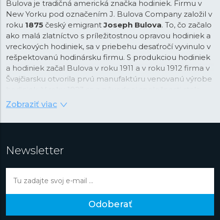
Bulova je tradičná americká značka hodiniek. Firmu v
New Yorku pod označením J. Bulova Company založil v
roku
1875
český emigrant
Joseph Bulova
. To, čo začalo
ako malá zlatníctvo s príležitostnou opravou hodiniek a
vreckových hodiniek, sa v priebehu desaťročí vyvinulo v
rešpektovanú hodinársku firmu. S produkciou hodiniek
a hodiniek začal Bulova v roku 1911 a v roku 1912 firma v
Švajčiarsku otvorila prvú manufaktúru venovanú výrobe
hodiniek. V roku 1923 sa z pôvodnej spoločnosti stala
Bulova Watch Company. Firma si od počiatku zakládala
Zobraziť viac
nielen na prepracovanom dizajne hodiniek, ale aj na
inováciách, a to nielen v samotnej technike hodiniek.
Bulova preslávila aj výrazný marketing -
prvou
vysielanou televíznou reklamou na svete
bola práve
Newsletter
reklama na hodinky Bulova.
Značka sa preslávila celou radou modelov, medzi
ktorými vyčnievajú najmä ladičkové hodinky
Accutron
(z
toho je dnes celá samostatná značka), hodinky
Odoberať
Computron
s LED displejom alebo slávne „mesačné"
hodinky.
Prototyp chronografu
Bulova sa totiž zhodou