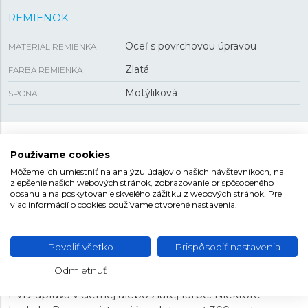
REMIENOK
Oceľ s povrchovou úpravou
MATERIÁL REMIENKA
Zlatá
FARBA REMIENKA
Motýliková
SPONA
BULOVA PRECISIONIST
Používame cookies
Môžeme ich umiestniť na analýzu údajov o našich návštevníkoch, na
Bulova Precisionist je populárny pre svoju kombináciu
zlepšenie našich webových stránok, zobrazovanie prispôsobeného
technológií a dizajnových inovácií, ponúka hodinky
obsahu a na poskytovanie skvelého zážitku z webových stránok. Pre
osadené
veľmi presným quartzovým strojčekom
s
viac informácií o cookies používame otvorené nastavenia.
frekvenciou
262 kHz
. Ten sa vyznačuje nielen skvelou
presnosťou (odchýlka by mala byť do 5 sekúnd za
Povoliť všetko
Prispôsobiť nastavenia
mesiac), ale aj plynulým chodom sekundovej ručičky.
Modely tejto kolekcie sa vyznačujú výraznými tvarmi
Odmietnuť
oceľových puzdier a často je u nich použitá povrchová
PVD úprava v čiernej alebo zlatej farbe. Niektoré