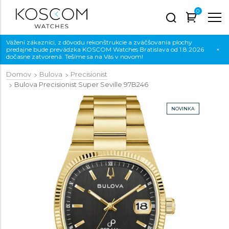
0
Vážení zákazníci, z dôvodu rekonštrukcie a zväčšovania plochy
predajne bude prevádzka KOSCOM Watches Bratislava od 1.8.2026
×
dočasne zatvorená. Tešíme sa na Vás v novom!
Domov
Bulova
Precisionist
Bulova Precisionist Super Seville
97B246
NOVINKA