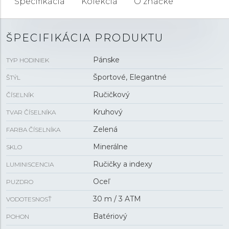
Špecifikácia
Kolekcia
O značke
ŠPECIFIKÁCIA PRODUKTU
Pánske
TYP HODINIEK
Športové, Elegantné
ŠTÝL
Ručičkový
ČÍSELNÍK
Kruhový
TVAR ČÍSELNÍKA
Zelená
FARBA ČÍSELNÍKA
Minerálne
SKLO
Ručičky a indexy
LUMINISCENCIA
Oceľ
PUZDRO
30 m / 3 ATM
VODOTESNOSŤ
Batériový
POHON