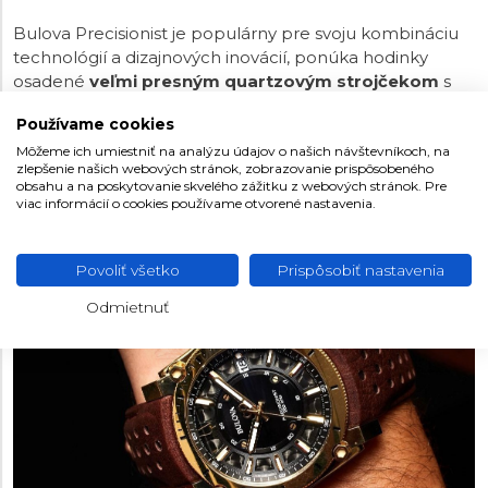
Bulova Precisionist je populárny pre svoju kombináciu
technológií a dizajnových inovácií, ponúka hodinky
osadené
veľmi presným quartzovým strojčekom
s
frekvenciou
262 kHz
. Ten sa vyznačuje nielen skvelou
Používame cookies
presnosťou (odchýlka by mala byť do 5 sekúnd za
mesiac), ale aj plynulým chodom sekundovej ručičky.
Môžeme ich umiestniť na analýzu údajov o našich návštevníkoch, na
zlepšenie našich webových stránok, zobrazovanie prispôsobeného
Modely tejto kolekcie sa vyznačujú výraznými tvarmi
obsahu a na poskytovanie skvelého zážitku z webových stránok. Pre
oceľových puzdier a často je u nich použitá povrchová
viac informácií o cookies používame otvorené nastavenia.
PVD úprava v čiernej alebo zlatej farbe. Niektoré
hodinky Precisionist majú vodotesnosť 300 metrov.
Povoliť všetko
Prispôsobiť nastavenia
Odmietnuť