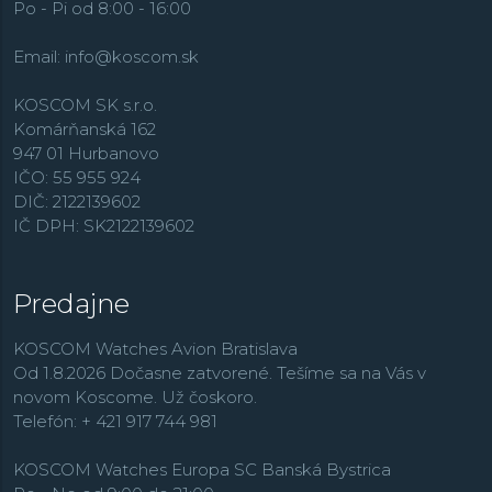
Po - Pi od 8:00 - 16:00
Email:
info@koscom.sk
KOSCOM SK s.r.o.
Komárňanská 162
947 01 Hurbanovo
IČO: 55 955 924
DIČ: 2122139602
IČ DPH: SK2122139602
Predajne
KOSCOM Watches Avion Bratislava
Od 1.8.2026 Dočasne zatvorené. Tešíme sa na Vás v
novom Koscome. Už čoskoro.
Telefón: + 421 917 744 981
KOSCOM Watches Europa SC Banská Bystrica