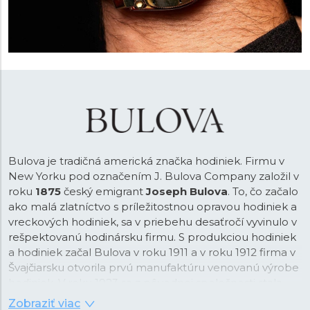
Bulova je tradičná americká značka hodiniek. Firmu v
New Yorku pod označením J. Bulova Company založil v
roku
1875
český emigrant
Joseph Bulova
. To, čo začalo
ako malá zlatníctvo s príležitostnou opravou hodiniek a
vreckových hodiniek, sa v priebehu desaťročí vyvinulo v
rešpektovanú hodinársku firmu. S produkciou hodiniek
a hodiniek začal Bulova v roku 1911 a v roku 1912 firma v
Švajčiarsku otvorila prvú manufaktúru venovanú výrobe
hodiniek. V roku 1923 sa z pôvodnej spoločnosti stala
Bulova Watch Company. Firma si od počiatku zakládala
Zobraziť viac