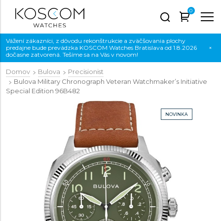
0
Vážení zákazníci, z dôvodu rekonštrukcie a zväčšovania plochy
predajne bude prevádzka KOSCOM Watches Bratislava od 1.8.2026
×
dočasne zatvorená. Tešíme sa na Vás v novom!
Domov
Bulova
Precisionist
Bulova Military Chronograph Veteran Watchmaker’s Initiative
Special Edition
96B482
NOVINKA