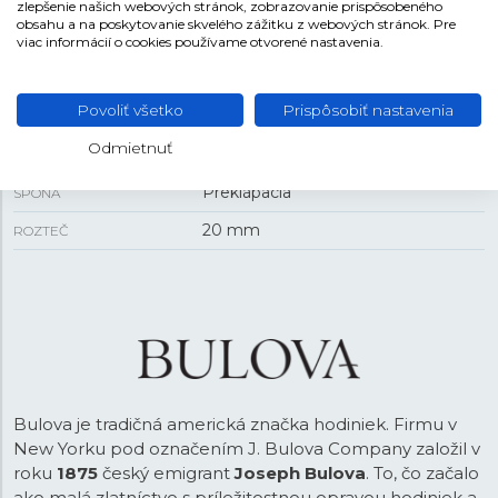
zlepšenie našich webových stránok, zobrazovanie prispôsobeného
obsahu a na poskytovanie skvelého zážitku z webových stránok. Pre
viac informácií o cookies používame otvorené nastavenia.
REMIENOK
Povoliť všetko
Prispôsobiť nastavenia
Oceľ
MATERIÁL REMIENKA
Odmietnuť
Strieborná
FARBA REMIENKA
Preklápacia
SPONA
20 mm
ROZTEČ
Bulova je tradičná americká značka hodiniek. Firmu v
New Yorku pod označením J. Bulova Company založil v
roku
1875
český emigrant
Joseph Bulova
. To, čo začalo
ako malá zlatníctvo s príležitostnou opravou hodiniek a