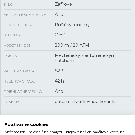
Zafírové
SKLO
Áno
ANTIREFLEXNÁ VRSTVA
Ručičky a indexy
LUMINISCENCIA
Oceľ
PUZDRO
200 m / 20 ATM
VODOTESNOSŤ
Mechanický s automatickým
POHON
náťahom
8215
KALIBER STROJA
42 h
REZERVA CHODU
Áno
PRIEHĽADNÉ VIEČKO
dátum , skrutkovacia korunka
FUNKCIA
VEĽKOSŤ
Používame cookies
Môžeme ich umiestniť na analýzu údajov o našich návštevníkoch, na
41 mm
PUZDRO