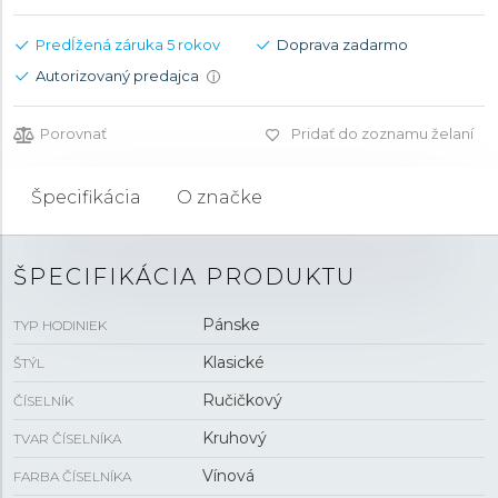
Predĺžená záruka 5 rokov
Doprava zadarmo
Autorizovaný predajca
i
Porovnať
Pridať do zoznamu želaní
Špecifikácia
O značke
ŠPECIFIKÁCIA PRODUKTU
Pánske
TYP HODINIEK
Klasické
ŠTÝL
Ručičkový
ČÍSELNÍK
Kruhový
TVAR ČÍSELNÍKA
Vínová
FARBA ČÍSELNÍKA