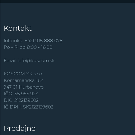
od roku 2007 patrí japonskému výrobcovi
Citizen
, na
tieto modely vo svojom portfóliu často nadväzuje a
prináša ich moderné verzie. Špecialitou značky sú dnes
najmä veľmi presné
vysokofrekvenčné kvartzové
Kontakt
strojky
, ale v ponuke má aj mechanické hodinky s
automatickým natáčaním.
Infolinka: +421 915 888 078
Po - Pi od 8:00 - 16:00
Email:
info@koscom.sk
KOSCOM SK s.r.o.
Komárňanská 162
947 01 Hurbanovo
IČO: 55 955 924
DIČ: 2122139602
IČ DPH: SK2122139602
Predajne