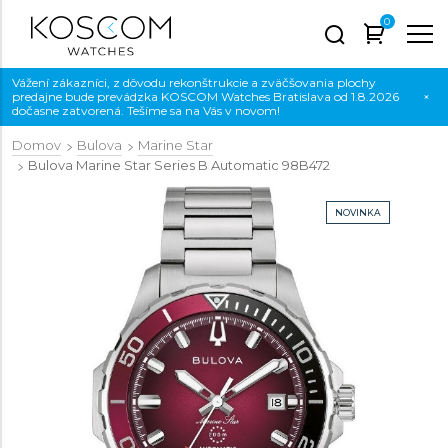
0
Vážení zákazníci, z dôvodu rekonštrukcie a zväčšovania plochy
predajne bude prevádzka KOSCOM Watches Bratislava od 1.8.2026
×
dočasne zatvorená. Tešíme sa na Vás v novom!
Domov
Bulova
Marine Star
Bulova Marine Star Series B Automatic
98B472
NOVINKA