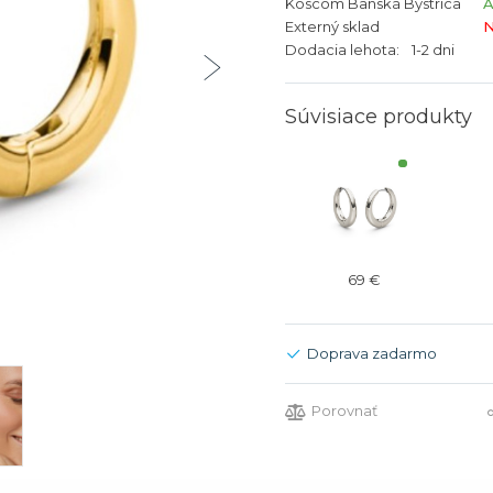
Koscom Banská Bystrica
bíjateľný akumulátor
Batožina na odbavenie
Riadené GPS
Rado
Rado
Externý sklad
N
Dodacia lehota:
1-2 dni
TAG Heu
TAG Heu
Všetky zn
Všetky z
Súvisiace produkty
69 €
Doprava zadarmo
Porovnať