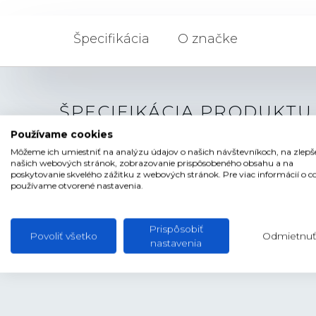
Špecifikácia
O značke
ŠPECIFIKÁCIA PRODUKTU
Používame cookies
Môžeme ich umiestniť na analýzu údajov o našich návštevníkoch, na zlepš
TYP ŠPERKU
Náušnice
našich webových stránok, zobrazovanie prispôsobeného obsahu a na
poskytovanie skvelého zážitku z webových stránok. Pre viac informácií o c
FARBA
zlatá
používame otvorené nastavenia.
HMOTNOSŤ
10 g
Prispôsobiť
Povoliť všetko
Odmietnuť
nastavenia