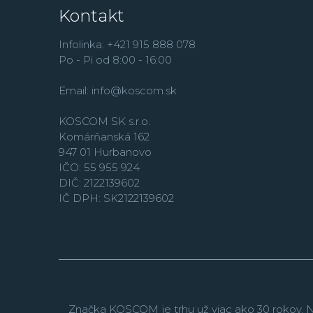
Kontakt
Infolinka: +421 915 888 078
Po - Pi od 8:00 - 16:00
Email:
info@koscom.sk
KOSCOM SK s.r.o.
Komárňanská 162
947 01 Hurbanovo
IČO: 55 955 924
DIČ: 2122139602
IČ DPH: SK2122139602
Značka KOSCOM je trhu už viac ako 30 rokov. N