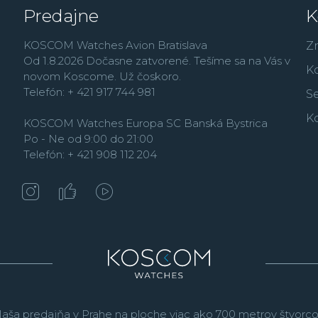
Predajne
K
KOSCOM Watches Avion Bratislava
Z
Od 1.8.2026 Dočasne zatvorené. Tešíme sa na Vás v
K
novom Koscome. Už čoskoro.
Telefón: + 421 917 744 981
Se
K
KOSCOM Watches Europa SC Banská Bystrica
Po - Ne od 9:00 do 21:00
Telefón: + 421 908 112 204
aša predajňa v Prahe na ploche viac ako 700 metrov štvorco