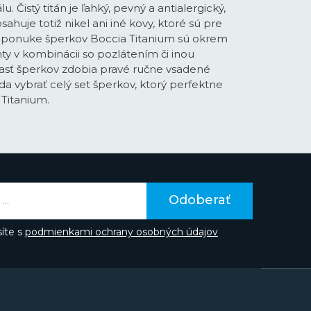
. Čistý titán je ľahký, pevný a antialergický,
huje totiž nikel ani iné kovy, ktoré sú pre
V ponuke šperkov Boccia Titanium sú okrem
anty v kombinácii so pozlátením či inou
asť šperkov zdobia pravé ručne vsadené
eda vybrať celý set šperkov, ktorý perfektne
 Titanium.
Odoberať
íte s
podmienkami ochrany osobných údajov