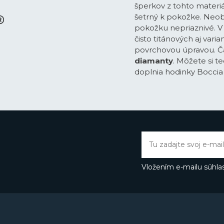
šperkov z tohto materiálu
šetrný k pokožke. Neobsa
pokožku nepriaznivé. 
čisto titánových aj vari
povrchovou úpravou. Č
diamanty
. Môžete si t
doplnia hodinky Boccia
Vložením e-mailu súhlas