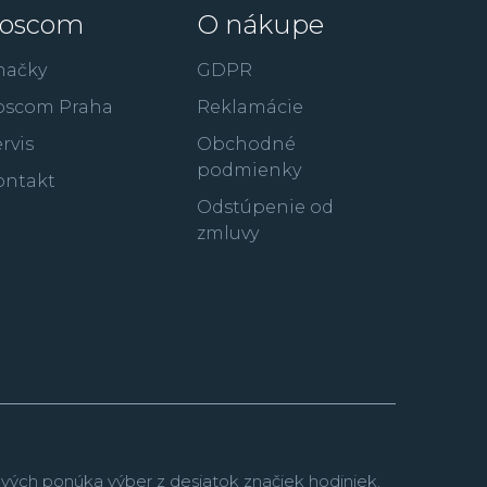
oscom
O nákupe
načky
GDPR
oscom Praha
Reklamácie
rvis
Obchodné
podmienky
ontakt
Odstúpenie od
zmluvy
vých ponúka výber z desiatok značiek hodiniek,