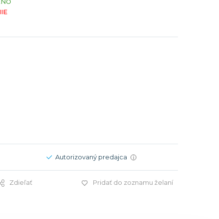
ÁNO
Modré
Modré
IE
er
er
Čierne
Čierne
ačky
načky
Zelené
Červené
Zelené
Perleťové
Autorizovaný predajca
i
Zdieľať
Pridať do zoznamu želaní