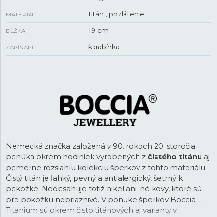
titán , pozlátenie
MATERIÁL
19 cm
DĹŽKA
karabínka
ZAPÍNANIE
Nemecká značka založená v 90. rokoch 20. storočia
ponúka okrem hodiniek vyrobených z
čistého titánu
aj
pomerne rozsiahlu kolekciu šperkov z tohto materiálu.
Čistý titán je ľahký, pevný a antialergický, šetrný k
pokožke. Neobsahuje totiž nikel ani iné kovy, ktoré sú
pre pokožku nepriaznivé. V ponuke šperkov Boccia
Titanium sú okrem čisto titánových aj varianty v