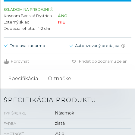
SKLADOM NA PREDAJNI
Koscom Banská Bystrica
ÁNO
Externý sklad
NIE
Dodacia lehota:
1-2 dni
Doprava zadarmo
Autorizovaný predajca
i
Porovnať
Pridať do zoznamu želaní
Špecifikácia
O značke
ŠPECIFIKÁCIA PRODUKTU
Náramok
TYP ŠPERKU
zlatá
FARBA
20 g
HMOTNOSŤ