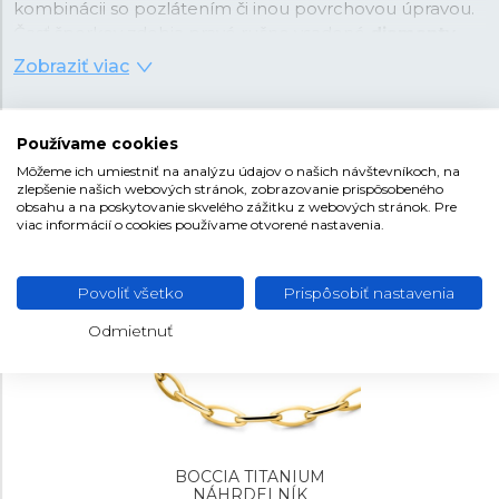
kombinácii so pozlátením či inou povrchovou úpravou.
Časť šperkov zdobia pravé ručne vsadené
diamanty
.
Môžete si teda vybrať celý set šperkov, ktorý perfektne
Zobraziť viac
doplnia hodinky Boccia Titanium.
Používame cookies
NAŠE ODPORÚČANIA
Môžeme ich umiestniť na analýzu údajov o našich návštevníkoch, na
zlepšenie našich webových stránok, zobrazovanie prispôsobeného
obsahu a na poskytovanie skvelého zážitku z webových stránok. Pre
viac informácií o cookies používame otvorené nastavenia.
Povoliť všetko
Prispôsobiť nastavenia
Odmietnuť
BOCCIA TITANIUM
NÁHRDELNÍK