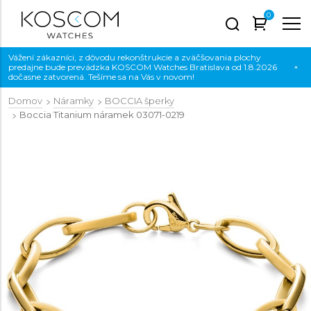
0
Vážení zákazníci, z dôvodu rekonštrukcie a zväčšovania plochy
predajne bude prevádzka KOSCOM Watches Bratislava od 1.8.2026
×
dočasne zatvorená. Tešíme sa na Vás v novom!
Domov
Náramky
BOCCIA šperky
Boccia Titanium náramek
03071-0219