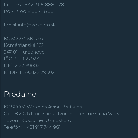
Infolinka: +421 915 888 078
Po - Pi od 8:00 - 16:00
Email:
info@koscom.sk
KOSCOM SK s.r.o.
Komárňanská 162
947 01 Hurbanovo
IČO: 55 955 924
DIČ: 2122139602
IČ DPH: SK2122139602
Predajne
KOSCOM Watches Avion Bratislava
Od 1.8.2026 Dočasne zatvorené. Tešíme sa na Vás v
novom Koscome. Už čoskoro.
Telefón: + 421 917 744 981