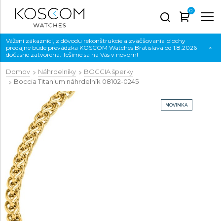
0
Vážení zákazníci, z dôvodu rekonštrukcie a zväčšovania plochy
predajne bude prevádzka KOSCOM Watches Bratislava od 1.8.2026
×
dočasne zatvorená. Tešíme sa na Vás v novom!
Domov
Náhrdelníky
BOCCIA šperky
Boccia Titanium náhrdelník
08102-0245
NOVINKA