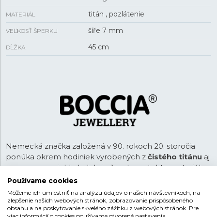
titán , pozlátenie
MATERIÁL
šíře 7 mm
VEĽKOSŤ ŠPERKU
45 cm
DĹŽKA
Nemecká značka založená v 90. rokoch 20. storočia
ponúka okrem hodiniek vyrobených z
čistého titánu
aj
pomerne rozsiahlu kolekciu šperkov z tohto materiálu.
Čistý titán je ľahký, pevný a antialergický, šetrný k
Používame cookies
pokožke. Neobsahuje totiž nikel ani iné kovy, ktoré sú
Môžeme ich umiestniť na analýzu údajov o našich návštevníkoch, na
pre pokožku nepriaznivé. V ponuke šperkov Boccia
zlepšenie našich webových stránok, zobrazovanie prispôsobeného
obsahu a na poskytovanie skvelého zážitku z webových stránok. Pre
Titanium sú okrem čisto titánových aj varianty v
viac informácií o cookies používame otvorené nastavenia.