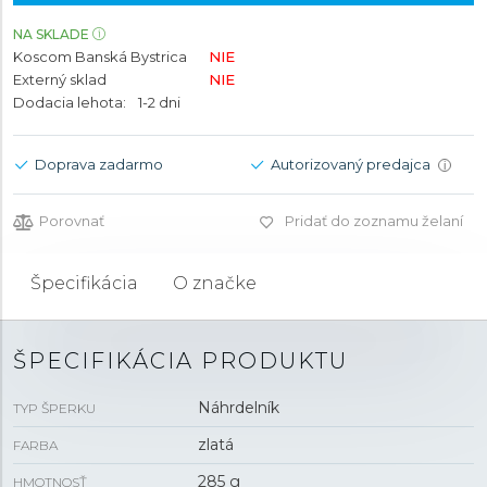
NA SKLADE
Koscom Banská Bystrica
NIE
Externý sklad
NIE
Dodacia lehota:
1-2 dni
Doprava zadarmo
Autorizovaný predajca
i
Porovnať
Pridať do zoznamu želaní
Špecifikácia
O značke
ŠPECIFIKÁCIA PRODUKTU
Náhrdelník
TYP ŠPERKU
zlatá
FARBA
285 g
HMOTNOSŤ