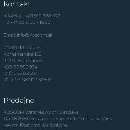
Kontakt
Infolinka: +421 915 888 078
Po - Pi od 8:00 - 16:00
Email:
info@koscom.sk
KOSCOM SK s.r.o.
Komárňanská 162
947 01 Hurbanovo
IČO: 55 955 924
DIČ: 2122139602
IČ DPH: SK2122139602
Predajne
KOSCOM Watches Avion Bratislava
Od 1.8.2026 Dočasne zatvorené. Tešíme sa na Vás v
novom Koscome. Už čoskoro.