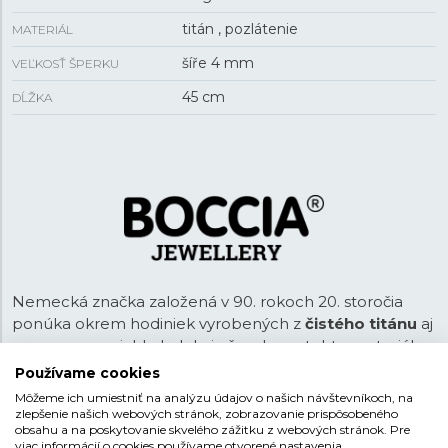
titán , pozlátenie
MATERIÁL
šíře 4 mm
VEĽKOSŤ ŠPERKU
45 cm
DĹŽKA
Nemecká značka založená v 90. rokoch 20. storočia
ponúka okrem hodiniek vyrobených z
čistého titánu
aj
pomerne rozsiahlu kolekciu šperkov z tohto materiálu.
Čistý titán je ľahký, pevný a antialergický, šetrný k
Používame cookies
pokožke. Neobsahuje totiž nikel ani iné kovy, ktoré sú
Môžeme ich umiestniť na analýzu údajov o našich návštevníkoch, na
pre pokožku nepriaznivé. V ponuke šperkov Boccia
zlepšenie našich webových stránok, zobrazovanie prispôsobeného
obsahu a na poskytovanie skvelého zážitku z webových stránok. Pre
Titanium sú okrem čisto titánových aj varianty v
viac informácií o cookies používame otvorené nastavenia.