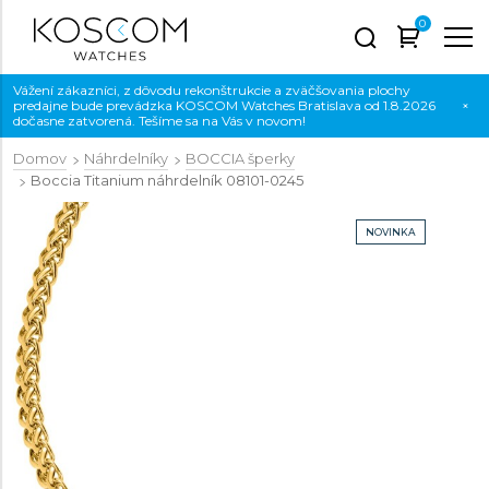
0
Vážení zákazníci, z dôvodu rekonštrukcie a zväčšovania plochy
predajne bude prevádzka KOSCOM Watches Bratislava od 1.8.2026
×
dočasne zatvorená. Tešíme sa na Vás v novom!
Domov
Náhrdelníky
BOCCIA šperky
Boccia Titanium náhrdelník
08101-0245
NOVINKA