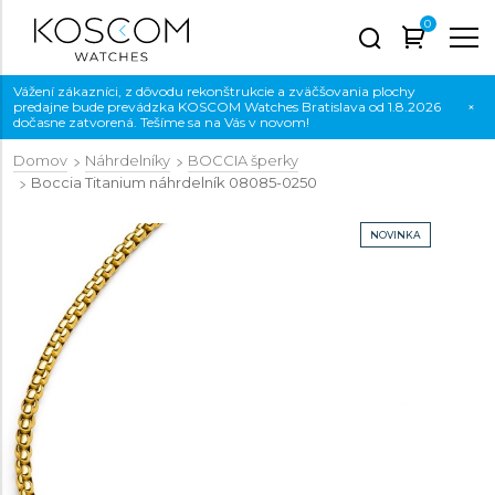
0
Vážení zákazníci, z dôvodu rekonštrukcie a zväčšovania plochy
predajne bude prevádzka KOSCOM Watches Bratislava od 1.8.2026
×
dočasne zatvorená. Tešíme sa na Vás v novom!
Domov
Náhrdelníky
BOCCIA šperky
Boccia Titanium náhrdelník
08085-0250
NOVINKA