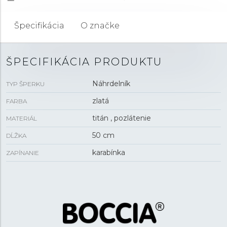
Špecifikácia
O značke
ŠPECIFIKÁCIA PRODUKTU
Náhrdelník
TYP ŠPERKU
zlatá
FARBA
titán , pozlátenie
MATERIÁL
50 cm
DĹŽKA
karabínka
ZAPÍNANIE