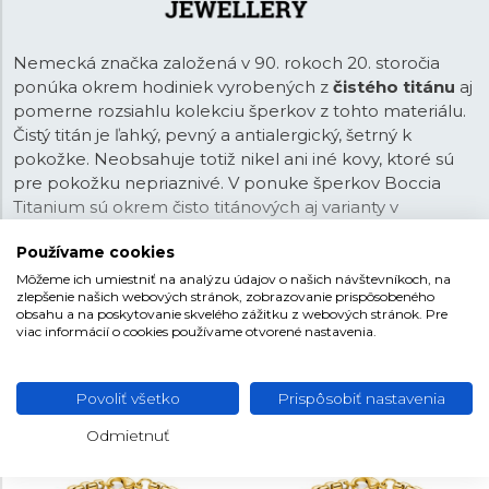
Nemecká značka založená v 90. rokoch 20. storočia
ponúka okrem hodiniek vyrobených z
čistého titánu
aj
pomerne rozsiahlu kolekciu šperkov z tohto materiálu.
Čistý titán je ľahký, pevný a antialergický, šetrný k
pokožke. Neobsahuje totiž nikel ani iné kovy, ktoré sú
pre pokožku nepriaznivé. V ponuke šperkov Boccia
Titanium sú okrem čisto titánových aj varianty v
kombinácii so pozlátením či inou povrchovou úpravou.
Používame cookies
Časť šperkov zdobia pravé ručne vsadené
diamanty
.
Môžete si teda vybrať celý set šperkov, ktorý perfektne
Môžeme ich umiestniť na analýzu údajov o našich návštevníkoch, na
Zobraziť viac
zlepšenie našich webových stránok, zobrazovanie prispôsobeného
doplnia hodinky Boccia Titanium.
obsahu a na poskytovanie skvelého zážitku z webových stránok. Pre
viac informácií o cookies používame otvorené nastavenia.
NAŠE ODPORÚČANIA
Povoliť všetko
Prispôsobiť nastavenia
Odmietnuť
NOVINKA