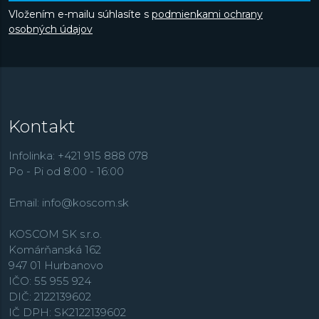
Vložením e-mailu súhlasíte s
podmienkami ochrany
osobných údajov
Kontakt
Infolinka: +421 915 888 078
Po - Pi od 8:00 - 16:00
Email:
info@koscom.sk
KOSCOM SK s.r.o.
Komárňanská 162
947 01 Hurbanovo
IČO: 55 955 924
DIČ: 2122139602
IČ DPH: SK2122139602