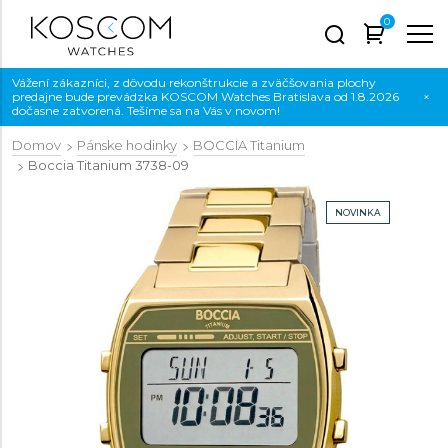
0
Vážení zákazníci, z dôvodu rekonštrukcie a zväčšovania plochy
predajne bude prevádzka KOSCOM Watches Bratislava od 1.8.2026
×
dočasne zatvorená. Tešíme sa na Vás v novom!
Domov
Pánske hodinky
BOCCIA Titanium
Boccia Titanium
3738-09
NOVINKA