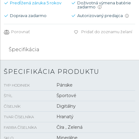
Predĺžená záruka 5 rokov
Doživotná výmena batérie
zadarmo
i
Doprava zadarmo
Autorizovaný predajca
i
Porovnať
Pridať do zoznamu želaní
Špecifikácia
ŠPECIFIKÁCIA PRODUKTU
Pánske
TYP HODINIEK
Športové
ŠTÝL
Digitálny
ČÍSELNÍK
Hranatý
TVAR ČÍSELNÍKA
Číra , Zelená
FARBA ČÍSELNÍKA
Minerálne
SKLO