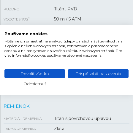
Titán , PVD
PUZDRO
50 m / 5 ATM
VODOTESNOSŤ
Batériový
POHON
Používame cookies
budík , duálny čas , časovač , deň v
FUNKCIA
Môžeme ich umiestniť na analýzu údajov o našich návštevníkoch, na
týždni , svetlo , stopky , dátum
zlepšenie našich webových stránok, zobrazovanie prispôsobeného
obsahu a na poskytovanie skvelého zážitku z webových stránok. Pre
viac informácií o cookies používame otvorené nastavenia.
VEĽKOSŤ
Povoliť všetko
Prispôsobiť nastavenia
9 mm
HRÚBKA
Odmietnuť
37 mm
PUZDRO
REMIENOK
Titán s povrchovou úpravou
MATERIÁL REMIENKA
Zlatá
FARBA REMIENKA