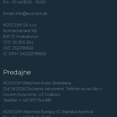
Po - Pi od 8:00 - 16:00
Email:
info@koscom.sk
KOSCOM SK s.r.o.
Komárňanská 162
947 01 Hurbanovo
IČO: 55 955 924
DIČ: 2122139602
IČ DPH: SK2122139602
Predajne
KOSCOM Watches Avion Bratislava
Od 1.8.2026 Dočasne zatvorené. Tešíme sa na Vás v
novom Koscome. Už čoskoro.
Telefón: + 421 917 744 981
KOSCOM Watches Europa SC Banská Bystrica