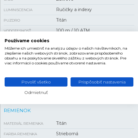
Ručičky a indexy
LUMINISCENCIA
Titán
PUZDRO
100 m / 10 ATM
VODOTESNOSŤ
Používame cookies
Batériový
POHON
Môžeme ich umiestniť na analýzu údajov o našich návštevníkoch, na
deň v týždni , skrutkovacia korunka ,
FUNKCIA
zlepšenie našich webových stránok, zobrazovanie prispôsobeného
dátum
obsahu a na poskytovanie skvelého zážitku z webových stránok. Pre
viac informácií o cookies používame otvorené nastavenia.
VEĽKOSŤ
Povoliť všetko
Prispôsobiť nastavenia
40 mm
PUZDRO
Odmietnuť
REMIENOK
Titán
MATERIÁL REMIENKA
Strieborná
FARBA REMIENKA