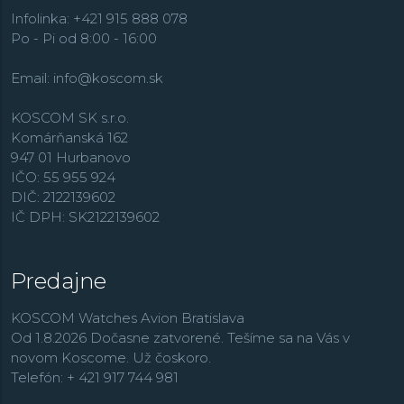
Infolinka: +421 915 888 078
Po - Pi od 8:00 - 16:00
Email:
info@koscom.sk
KOSCOM SK s.r.o.
Komárňanská 162
947 01 Hurbanovo
IČO: 55 955 924
DIČ: 2122139602
IČ DPH: SK2122139602
Predajne
KOSCOM Watches Avion Bratislava
Od 1.8.2026 Dočasne zatvorené. Tešíme sa na Vás v
novom Koscome. Už čoskoro.
Telefón: + 421 917 744 981