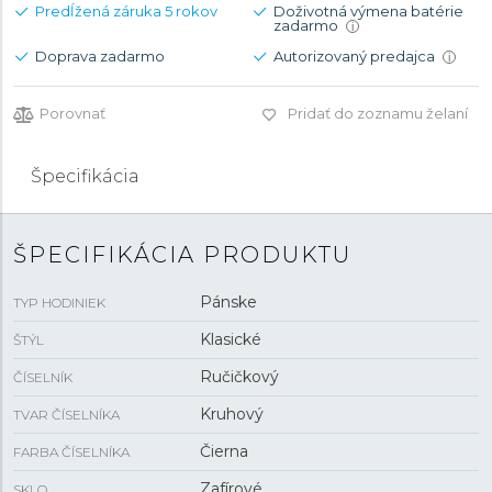
Predĺžená záruka 5 rokov
Doživotná výmena batérie
zadarmo
i
Doprava zadarmo
Autorizovaný predajca
i
Porovnať
Pridať do zoznamu želaní
Špecifikácia
ŠPECIFIKÁCIA PRODUKTU
Pánske
TYP HODINIEK
Klasické
ŠTÝL
Ručičkový
ČÍSELNÍK
Kruhový
TVAR ČÍSELNÍKA
Čierna
FARBA ČÍSELNÍKA
Zafírové
SKLO