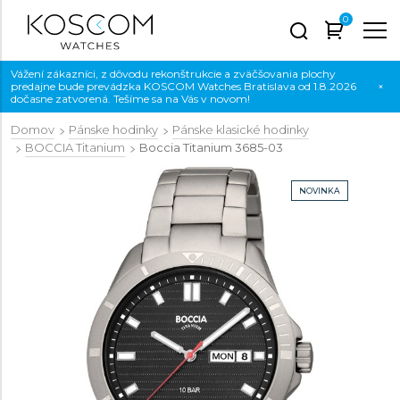
0
Vážení zákazníci, z dôvodu rekonštrukcie a zväčšovania plochy
predajne bude prevádzka KOSCOM Watches Bratislava od 1.8.2026
×
dočasne zatvorená. Tešíme sa na Vás v novom!
Domov
Pánske hodinky
Pánske klasické hodinky
BOCCIA Titanium
Boccia Titanium
3685-03
NOVINKA