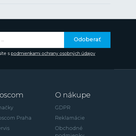
Odoberať
íte s
podmienkami ochrany osobných údajov
oscom
O nákupe
načky
GDPR
oscom Praha
Reklamácie
rvis
Obchodné
podmienky