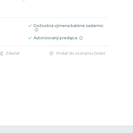
Modré
Modré
er
er
Čierne
Čierne
ačky
načky
Zelené
Červené
Doživotná výmena batérie zadarmo
i
Zelené
Autorizovaný predajca
i
Perleťové
Zdieľať
Pridať do zoznamu želaní
69 €