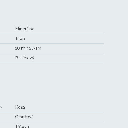
Minerálne
Titán
50 m / 5 ATM
Batériový
A
Koža
Oranžová
Tŕňová