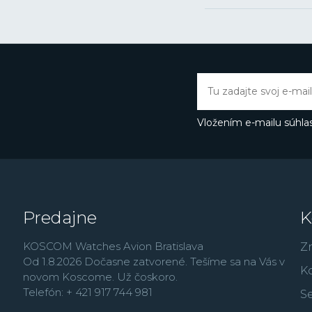
Vložením e-mailu súhlas
Predajne
K
KOSCOM Watches Avion Bratislava
Z
Od 1.8.2026 Dočasne zatvorené. Tešíme sa na Vás v
K
novom Koscome. Už čoskoro.
Telefón: + 421 917 744 981
Se