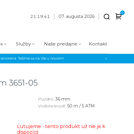
0
21
:
19
:
41
07. augusta 2026
ox
Služby
Naše predajne
Kontakt
atvorená. Tešíme sa na Vás v novom!
×
Praha
Prevedenie
Prevedenie
Osadenie
Materiál
Materiál
erky
Analógové
Analógové
Diamanty
Oceľ
Oceľ
ium
3651-05
EE
Digitálne
Digitálne
Kamienky
Titán
Titán
us Style
Okrúhle
Okrúhle
Keramika
Keramika
Puzdro:
36 mm
Vodotesnosť:
50 m / 5 ATM
us Silver
Hranaté
Hranaté
Karbón
Zlato
Zlaté
Zlaté
Zlato
Ľutujeme - tento produkt už nie je k
Strieborné
Strieborné
Bronz
dispozícii