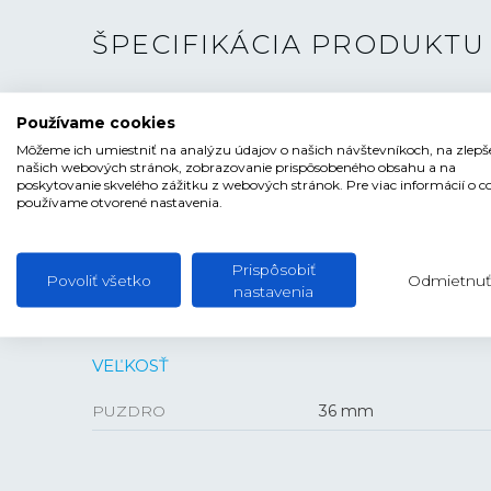
ŠPECIFIKÁCIA PRODUKTU
TYP HODINIEK
Pánske , Dámske
Používame cookies
ŠTÝL
Elegantné
Môžeme ich umiestniť na analýzu údajov o našich návštevníkoch, na zlepš
našich webových stránok, zobrazovanie prispôsobeného obsahu a na
ČÍSELNÍK
Ručičkový
poskytovanie skvelého zážitku z webových stránok. Pre viac informácií o c
používame otvorené nastavenia.
TVAR ČÍSELNÍKA
Kruhový
FARBA ČÍSELNÍKA
Biela
Prispôsobiť
Povoliť všetko
Odmietnuť
nastavenia
VEĽKOSŤ
PUZDRO
36 mm