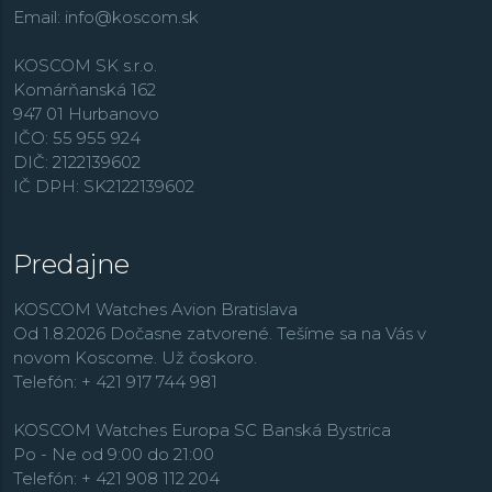
Email:
info@koscom.sk
KOSCOM SK s.r.o.
Komárňanská 162
947 01 Hurbanovo
IČO: 55 955 924
DIČ: 2122139602
IČ DPH: SK2122139602
Predajne
KOSCOM Watches Avion Bratislava
Od 1.8.2026 Dočasne zatvorené. Tešíme sa na Vás v
novom Koscome. Už čoskoro.
Telefón: + 421 917 744 981
KOSCOM Watches Europa SC Banská Bystrica
Po - Ne od 9:00 do 21:00
Telefón: + 421 908 112 204