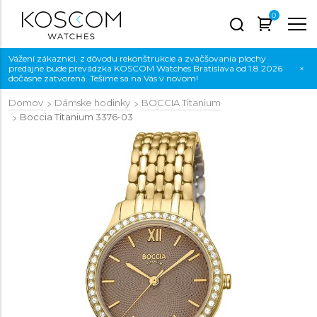
0
Vážení zákazníci, z dôvodu rekonštrukcie a zväčšovania plochy
predajne bude prevádzka KOSCOM Watches Bratislava od 1.8.2026
×
dočasne zatvorená. Tešíme sa na Vás v novom!
Domov
Dámske hodinky
BOCCIA Titanium
Boccia Titanium
3376-03