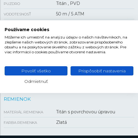
Titán , PVD
PUZDRO
50 m / 5 ATM
VODOTESNOSŤ
Batériový
POHON
Používame cookies
Áno
KAMIENKY
Môžeme ich umiestniť na analýzu údajov o našich návštevníkoch, na
zlepšenie našich webových stránok, zobrazovanie prispôsobeného
40 g
HMOTNOSŤ
obsahu a na poskytovanie skvelého zážitku z webových stránok. Pre
viac informácií o cookies používame otvorené nastavenia.
VEĽKOSŤ
Povoliť všetko
Prispôsobiť nastavenia
30 mm
PUZDRO
Odmietnuť
REMIENOK
Titán s povrchovou úpravou
MATERIÁL REMIENKA
Zlatá
FARBA REMIENKA