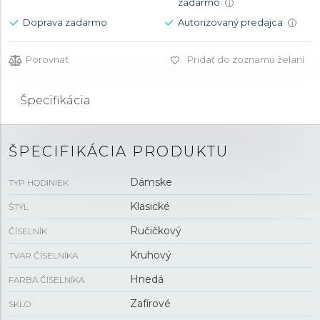
zadarmo
i
Doprava zadarmo
Autorizovaný predajca
i
Porovnať
Pridať do zoznamu želaní
Špecifikácia
ŠPECIFIKÁCIA PRODUKTU
Dámske
TYP HODINIEK
Klasické
ŠTÝL
Ručičkový
ČÍSELNÍK
Kruhový
TVAR ČÍSELNÍKA
Hnedá
FARBA ČÍSELNÍKA
Zafírové
SKLO