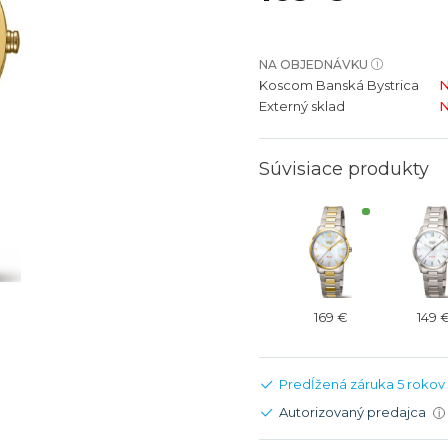
bíjateľný akumulátor
Batožina na odbavenie
Riadené GPS
Rado
Rado
TAG Heu
TAG Heu
NA OBJEDNÁVKU
Všetky zn
Všetky z
Koscom Banská Bystrica
N
Externý sklad
N
Súvisiace produkty
169 €
149 
Predĺžená záruka 5 rokov
Autorizovaný predajca
i