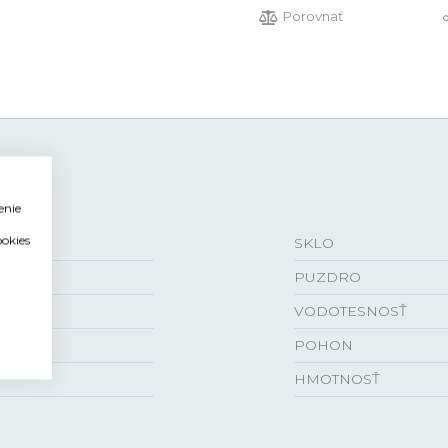
Porovnať
enie
ookies
SKLO
PUZDRO
VODOTESNOSŤ
POHON
HMOTNOSŤ