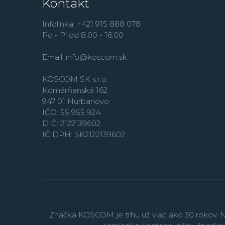
Kontakt
Infolinka: +421 915 888 078
Po - Pi od 8:00 - 16:00
Email:
info@koscom.sk
KOSCOM SK s.r.o.
Komárňanská 162
947 01 Hurbanovo
IČO: 55 955 924
DIČ: 2122139602
IČ DPH: SK2122139602
Značka KOSCOM je trhu už viac ako 30 rokov. N