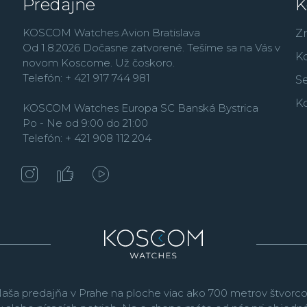
Predajne
K
KOSCOM Watches Avion Bratislava
Z
Od 1.8.2026 Dočasne zatvorené. Tešíme sa na Vás v
K
novom Koscome. Už čoskoro.
Telefón: + 421 917 744 981
Se
K
KOSCOM Watches Europa SC Banská Bystrica
Po - Ne od 9:00 do 21:00
Telefón: + 421 908 112 204
aša predajňa v Prahe na ploche viac ako 700 metrov štvorco