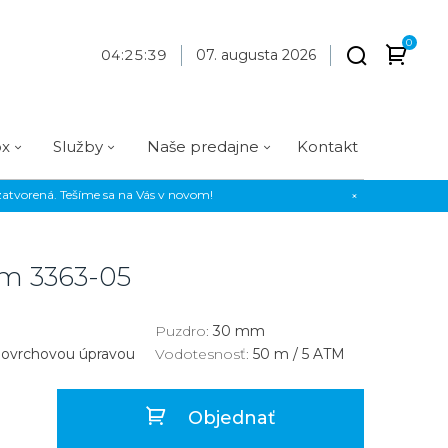
0
04
:
25
:
40
07. augusta 2026
ox
Služby
Naše predajne
Kontakt
atvorená. Tešíme sa na Vás v novom!
×
Praha
Prevedenie
Prevedenie
Osadenie
Materiál
Materiál
erky
Analógové
Analógové
Diamanty
Oceľ
Oceľ
ium
3363-05
EE
Digitálne
Digitálne
Kamienky
Titán
Titán
us Style
Okrúhle
Okrúhle
Keramika
Keramika
Puzdro:
30 mm
 povrchovou úpravou
Vodotesnosť:
50 m / 5 ATM
us Silver
Hranaté
Hranaté
Karbón
Zlato
Zlaté
Zlaté
Zlato
Objednať
Strieborné
Strieborné
Bronz