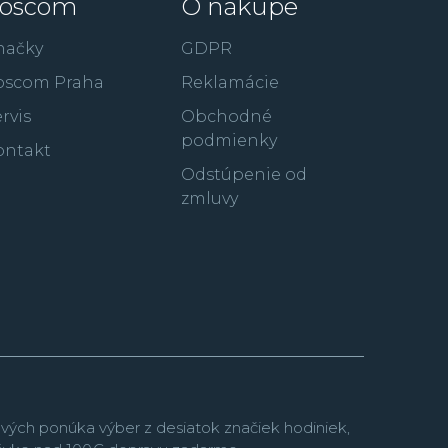
oscom
O nákupe
načky
GDPR
oscom Praha
Reklamácie
rvis
Obchodné
podmienky
ontakt
Odstúpenie od
zmluvy
vých ponúka výber z desiatok značiek hodiniek,