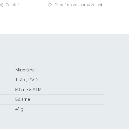
Zdieľať
Pridať do zoznamu želaní
169 €
Minerálne
Titán , PVD
50 m / 5 ATM
Solárne
41 g