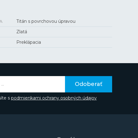
A
Titán s povrchovou úpravou
Zlatá
Preklápacia
Odoberať
íte s
podmienkami ochrany osobných údajov