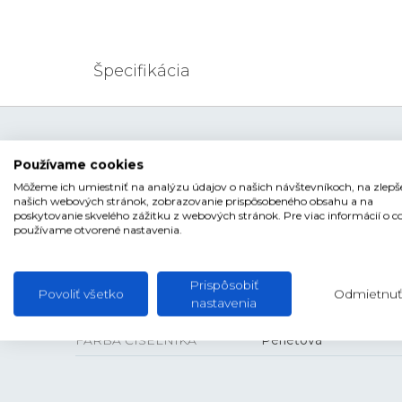
Špecifikácia
ŠPECIFIKÁCIA PRODUKTU
Používame cookies
Môžeme ich umiestniť na analýzu údajov o našich návštevníkoch, na zlepš
našich webových stránok, zobrazovanie prispôsobeného obsahu a na
poskytovanie skvelého zážitku z webových stránok. Pre viac informácií o c
TYP HODINIEK
Dámske
používame otvorené nastavenia.
ŠTÝL
Klasické
ČÍSELNÍK
Ručičkový
Prispôsobiť
Povoliť všetko
Odmietnuť
nastavenia
TVAR ČÍSELNÍKA
Kruhový
FARBA ČÍSELNÍKA
Perleťová