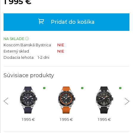
1 995 €
Pridať do košíka
NA SKLADE
Koscom Banská Bystrica
NIE
Externý sklad
NIE
Dodacia lehota:
1-2 dni
Súvisiace produkty
1 995 €
1 995 €
1 995 €