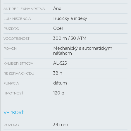
Áno
ANTIREFLEXNÁ VRSTVA
Ručičky a indexy
LUMINISCENCIA
Oceľ
PUZDRO
300 m / 30 ATM
VODOTESNOSŤ
Mechanický s automatickým
POHON
náťahom
AL-525
KALIBER STROJA
38 h
REZERVA CHODU
dátum
FUNKCIA
120 g
HMOTNOSŤ
VEĽKOSŤ
39 mm
PUZDRO