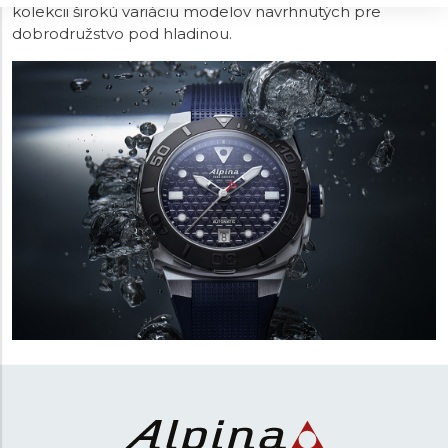
kolekcii širokú variáciu modelov navrhnutých pre
dobrodružstvo pod hladinou.