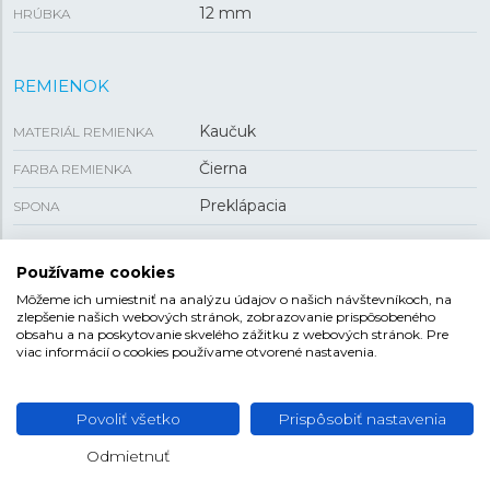
12 mm
HRÚBKA
REMIENOK
Kaučuk
MATERIÁL REMIENKA
Čierna
FARBA REMIENKA
Preklápacia
SPONA
Používame cookies
ALPINA SEASTRONG
Môžeme ich umiestniť na analýzu údajov o našich návštevníkoch, na
zlepšenie našich webových stránok, zobrazovanie prispôsobeného
Kolekcia Seastrong je zástupcom elementu vody,
obsahu a na poskytovanie skvelého zážitku z webových stránok. Pre
viac informácií o cookies používame otvorené nastavenia.
respektíve mora a potápačských hodiniek Alpina.
Korene Seastrong siahajú až do roku 1969, kedy značka
predstavila legendárny model Diver 10 Seastrong s
Povoliť všetko
Prispôsobiť nastavenia
vodeodolnosťou do hĺbky 200 metrov a dvoma
korunkami, z ktorých jedna slúžila na ovládanie
Odmietnuť
vnútornej otočnej lunety. V súčasnosti nájdete v tejto