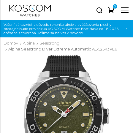
0
Vážení zákazníci, z dôvodu rekonštrukcie a zväčšovania plochy
predajne bude prevádzka KOSCOM Watches Bratislava od 1.8.2026
×
dočasne zatvorená. Tešíme sa na Vás v novom!
Domov
Alpina
Seastrong
Alpina Seastrong Diver Extreme Automatic
AL-525K3VE6