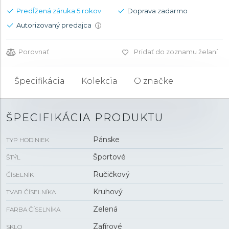
Predĺžená záruka 5 rokov
Doprava zadarmo
Autorizovaný predajca
i
Porovnať
Pridať do zoznamu želaní
Špecifikácia
Kolekcia
O značke
ŠPECIFIKÁCIA PRODUKTU
Pánske
TYP HODINIEK
Športové
ŠTÝL
Ručičkový
ČÍSELNÍK
Kruhový
TVAR ČÍSELNÍKA
Zelená
FARBA ČÍSELNÍKA
Zafírové
SKLO