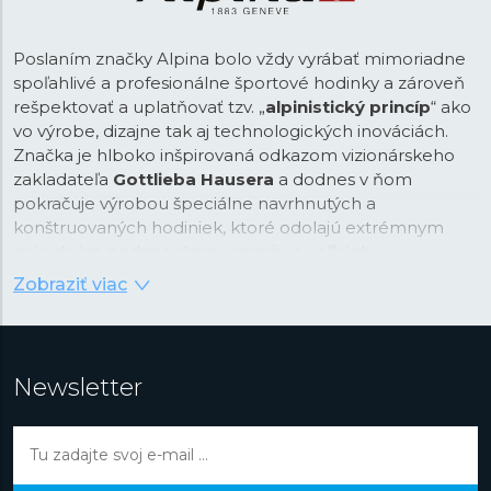
Poslaním značky Alpina bolo vždy vyrábať mimoriadne
spoľahlivé a profesionálne športové hodinky a zároveň
rešpektovať a uplatňovať tzv. „
alpinistický princíp
“ ako
vo výrobe, dizajne tak aj technologických inováciách.
Značka je hlboko inšpirovaná odkazom vizionárskeho
zakladateľa
Gottlieba Hausera
a dodnes v ňom
pokračuje výrobou špeciálne navrhnutých a
konštruovaných hodiniek, ktoré odolajú extrémnym
prírodným podmienkam, najmä vo veľkých
nadmorských výškach či hlboko pod vodou.
Zobraziť viac
Alpina za viac ako
140 rokov
niekoľkokrát dokázala
sériou prvenstvo a úspechov, že patrí medzi jednu z
dôležitých švajčiarskych značiek. Už v 20. rokoch mala
Newsletter
Alpina viac ako 2000 predajných miest, v roku 1925
predstavila prvú profesionálne pilotné hodinky, o rok
neskôr predstavila profesionálne NAVY hodinky a
poskytovala medzinárodnú záruku na hodinky.
míľnikom bol ale rok
1933
, kedy značka predstavila