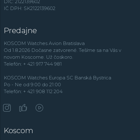
DIČ: 2122139602
IČ DPH: SK2122139602
Predajne
KOSCOM Watches Avion Bratislava
Od 1.8.2026 Dočasne zatvorené. Tešíme sa na Vás v
novom Koscome. Už čoskoro.
Telefón: + 421 917 744 981
KOSCOM Watches Europa SC Banská Bystrica
Po - Ne od 9:00 do 21:00
Telefón: + 421 908 112 204
Koscom