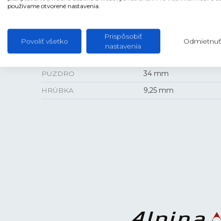
LUMINISCENCIA
Ručičky a indexy
používame otvorené nastavenia.
Prispôsobiť
Povoliť všetko
Odmietnuť
nastavenia
VEĽKOSŤ
PUZDRO
34 mm
HRÚBKA
9,25 mm