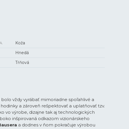
A
Koža
Hnedá
Tŕňová
 bolo vždy vyrábať mimoriadne spoľahlivé a
hodinky a zároveň rešpektovať a uplatňovať tzv.
ako vo výrobe, dizajne tak aj technologických
hlboko inšpirovaná odkazom vizionárskeho
Hausera
a dodnes v ňom pokračuje výrobou