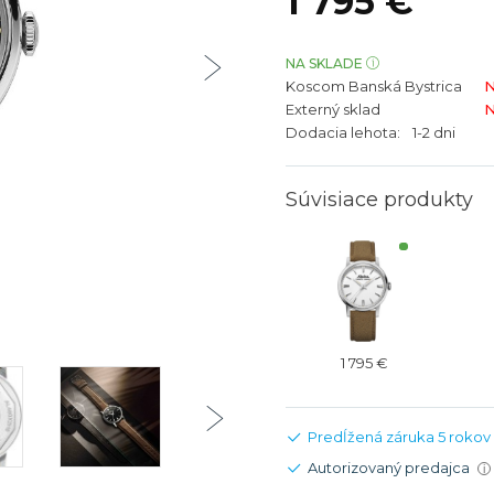
1 795 €
bíjateľný akumulátor
Batožina na odbavenie
Riadené GPS
Rado
Rado
TAG Heu
TAG Heu
NA SKLADE
Koscom Banská Bystrica
N
Všetky zn
Všetky z
Externý sklad
N
Dodacia lehota:
1-2 dni
Súvisiace produkty
1 795 €
Predĺžená záruka 5 rokov
Autorizovaný predajca
i