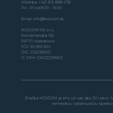
Infolinka: +421 915 888 078
Po - Pi od 8:00 - 16:00
Email:
info@koscom.sk
KOSCOM SK s.r.o.
Komárňanská 162
947 01 Hurbanovo
IČO: 55 955 924
DIČ: 2122139602
IČ DPH: SK2122139602
Značka KOSCOM je trhu už viac ako 30 rokov. N
remienkov, naťahovačov, šperko