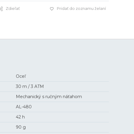
Zdieľať
Pridať do zoznamu želaní
1 795 €
Oceľ
30 m / 3 ATM
Mechanický s ručným náťahom
AL-480
42 h
90 g