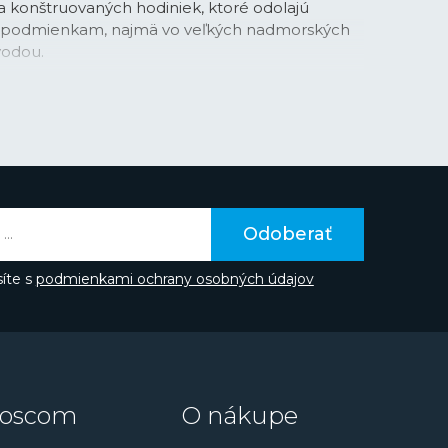
a konštruovaných hodiniek, ktoré odolajú
podmienkam, najmä vo veľkých nadmorských
vodou.
rokov
niekoľkokrát dokázala sériou prvenstvo a
i jednu z dôležitých švajčiarskych značiek. Už v
viac ako 2000 predajných miest, v roku 1925
ionálne pilotné hodinky, o rok neskôr predstavila
dinky a poskytovala medzinárodnú záruku na
ale rok
1933
, kedy značka predstavila moderné
er 4
, ktoré spĺňali 4 hlavné parametre –
Odoberať
zmu, proti nárazu, vodeodolnosť a puzdro z
íte s
podmienkami ochrany osobných údajov
rínoch ani v 21. storočí. V posledných rokoch sa
ateľnosti, stala sa priekopníkom v oblasti
hodiniek a začala rozvíjať ikonický rad Alpiner
esnením základných. p>
oscom
O nákupe