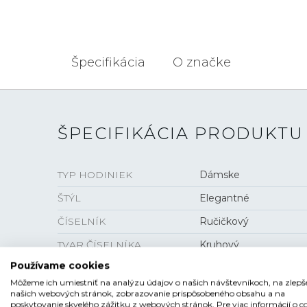
Špecifikácia
O značke
ŠPECIFIKÁCIA PRODUKTU
TYP HODINIEK
Dámske
ŠTÝL
Elegantné
ČÍSELNÍK
Ručičkový
TVAR ČÍSELNÍKA
Kruhový
Používame cookies
FARBA ČÍSELNÍKA
Čierna
Môžeme ich umiestniť na analýzu údajov o našich návštevníkoch, na zlepš
SKLO
Zafírové
našich webových stránok, zobrazovanie prispôsobeného obsahu a na
poskytovanie skvelého zážitku z webových stránok. Pre viac informácií o c