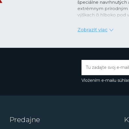
špeciálne navrhnutých 
extrémnym prírodným 
výškach či hlboko pod 
Alpina za viac ako
140 
Zobraziť viac
úspechov, že patrí medz
20. rokoch mala Alpina 
predstavila prvú profes
profesionálne NAVY ho
hodinky. míľnikom bol 
športové hodinky
Alpin
odolnosť proti magneti
nerezovej ocele.< /p>
Vložením e-mailu súhlas
Značka nezaspala na vav
rozhodla ísť cestou udrž
šikovných švajčiarskych 
Extreme, ktorý je stel
Predajne
K