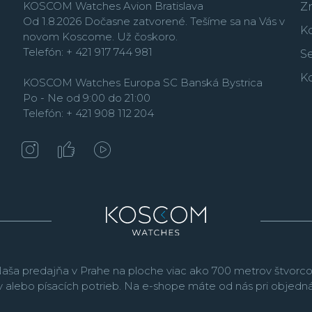
KOSCOM Watches Avion Bratislava
Z
Od 1.8.2026 Dočasne zatvorené. Tešíme sa na Vás v
K
novom Koscome. Už čoskoro.
Telefón: + 421 917 744 981
Se
K
KOSCOM Watches Europa SC Banská Bystrica
Po - Ne od 9:00 do 21:00
Telefón: + 421 908 112 204
aša predajňa v Prahe na ploche viac ako 700 metrov štvorco
v alebo písacích potrieb. Na e-shope máte od nás pri objed