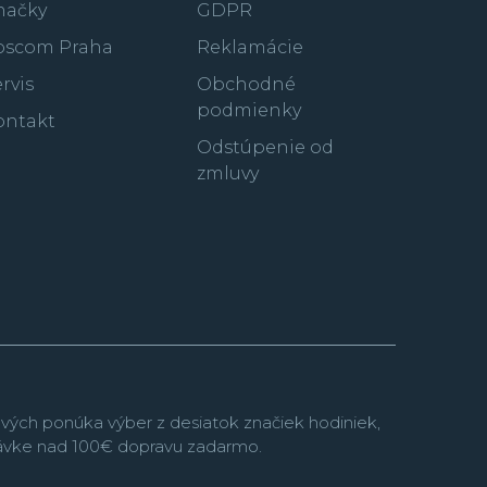
načky
GDPR
oscom Praha
Reklamácie
rvis
Obchodné
podmienky
ontakt
Odstúpenie od
zmluvy
vých ponúka výber z desiatok značiek hodiniek,
návke nad 100€ dopravu zadarmo.